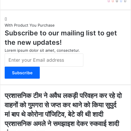
I
Y
X
F
W
n
o
a
e
s
u
c
b
t
T
e
s
With Product You Purchase
a
u
b
i
Subscribe to our mailing list to get
g
b
o
t
r
e
o
e
the new updates!
a
k
m
Lorem ipsum dolor sit amet, consectetur.
E
n
t
e
r
y
o
प्र
प्रशासनिक टीम ने अवैध लकड़ी परिवहन कर रहे दो
u
शा
वाहनों को गुमगरा से जप्त कर थाने को किया सुपुर्द
r
स
E
नि
मां
मां बाप थे कोरोना पॉजिटिव, बेटे की थी शादी
m
क
बा
प्रशासनिक अमले ने समझाइश देकर रुकवाई शादी
a
टी
प
i
म
थे