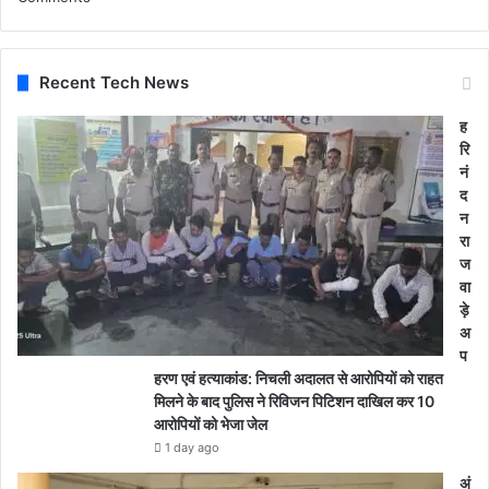
Recent Tech News
ह
रि
नं
द
न
रा
ज
वा
ड़े
अ
प
हरण एवं हत्याकांड: निचली अदालत से आरोपियों को राहत
मिलने के बाद पुलिस ने रिविजन पिटिशन दाखिल कर 10
आरोपियों को भेजा जेल
1 day ago
अं