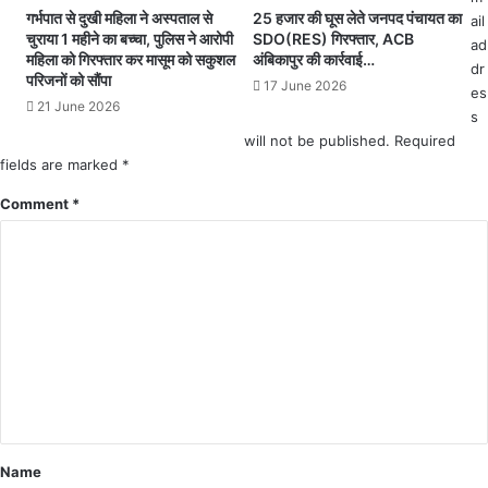
गु
ले
गर्भपात से दुखी महिला ने अस्पताल से
25 हजार की घूस लेते जनपद पंचायत का
ail
म
ने
चुराया 1 महीने का बच्चा, पुलिस ने आरोपी
SDO(RES) गिरफ्तार, ACB
ad
महिला को गिरफ्तार कर मासूम को सकुशल
अंबिकापुर की कार्रवाई…
ग
स
dr
परिजनों को सौंपा
रा
म
17 June 2026
es
से
झा
21 June 2026
s
ज
इ
will not be published.
Required
प्त
श
fields are marked
*
क
दे
र
क
Comment
*
था
र
ने
रु
को
क
कि
वा
या
ई
सु
शा
पु
दी
र्द
मं
ड
प
ह
Name
ट