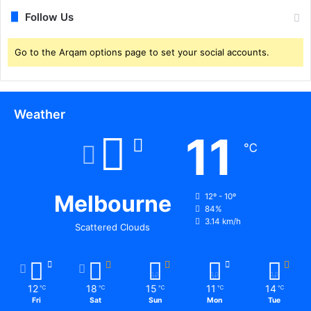
Follow Us
Go to the Arqam options page to set your social accounts.
Weather
11
℃
Melbourne
12º - 10º
84%
3.14 km/h
Scattered Clouds
12
18
15
11
14
℃
℃
℃
℃
℃
Fri
Sat
Sun
Mon
Tue