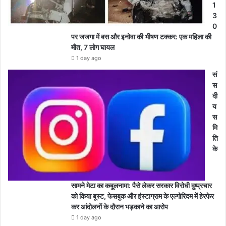
1
3
0
पर जजगा में बस और इनोवा की भीषण टक्कर: एक महिला की
मौत, 7 लोग घायल
1 day ago
सं
स
दी
य
स
मि
ति
के
सामने मेटा का कबूलनामा: पैसे लेकर सरकार विरोधी दुष्प्रचार
को किया बूस्ट, फेसबुक और इंस्टाग्राम के एल्गोरिदम में हेरफेर
कर आंदोलनों के दौरान भड़काने का आरोप
1 day ago