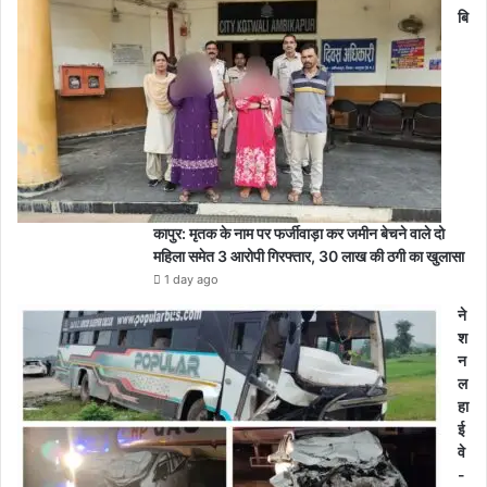
बि
कापुर: मृतक के नाम पर फर्जीवाड़ा कर जमीन बेचने वाले दो
महिला समेत 3 आरोपी गिरफ्तार, 30 लाख की ठगी का खुलासा
1 day ago
ने
श
न
ल
हा
ई
वे
-