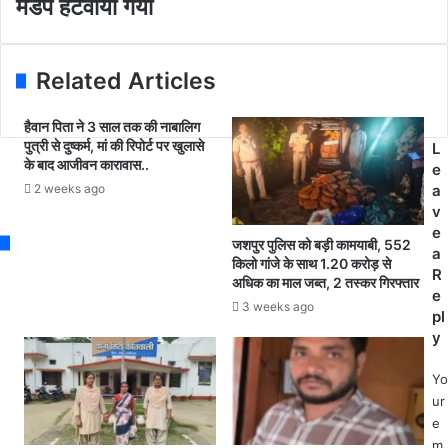
मंडप हटवाया गया
l
ने
को
a
अ
रो
d
वै
ना
Related Articles
d
ध
पॉ
r
ल
जि
e
क
टि
हैवान पिता ने 3 साल तक की नाबालिग
s
पुत्री से दुष्कर्म, मां की रिपोर्ट पर खुलासे
ड़ी
व
L
के बाद आजीवन कारावास..
s
प
,
e
रि
बे
2 weeks ago
a
व
टे
v
ह
की
e
जशपुर पुलिस को बड़ी कामयाबी, 552
न
थी
a
किलो गांजे के साथ 1.20 करोड़ से
क
शा
R
अधिक का माल जब्त, 2 तस्कर गिरफ्तार
र
दी
e
3 weeks ago
र
प्र
pl
हे
शा
y
दो
स
वा
नि
Yo
ह
क
ur
नों
अ
e
को
म
m