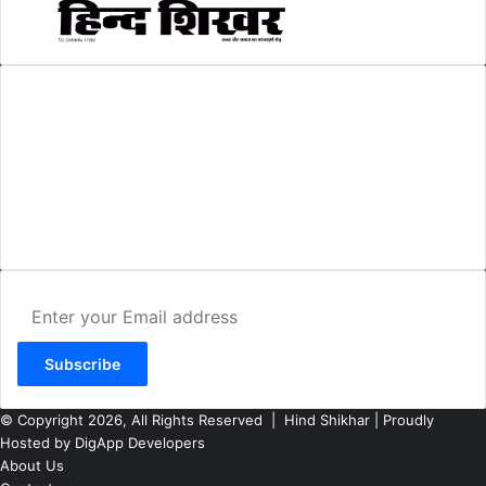
AMIT SHRIWASTAVA
(Editor)
Hind Shikhar
Add - Akashwani Chowk, Ambikapur, Distt- Surguja, C.G. Pin no.-
497001
Mo. No. - 9479235154
Email - hindshikhar@gmail.com
Enter
your
Email
address
© Copyright 2026, All Rights Reserved |
Hind Shikhar
| Proudly
Hosted by
DigApp Developers
About Us