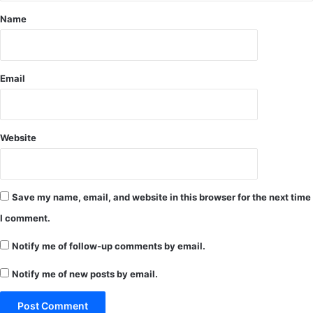
क
ड़
Name
ने
में
वि
भा
Email
ग
को
मि
ली
Website
स
फ
ल
ता
Save my name, email, and website in this browser for the next time
I comment.
Notify me of follow-up comments by email.
Notify me of new posts by email.