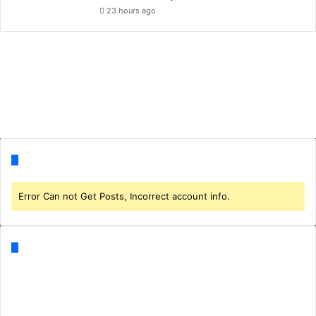
23 hours ago
Follow us
Error Can not Get Posts, Incorrect account info.
Categories
Business
(1)
CORONA
(3)