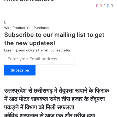
I
Y
X
F
W
n
o
a
e
s
u
c
b
t
T
e
s
With Product You Purchase
a
u
b
i
Subscribe to our mailing list to get
g
b
o
t
r
e
o
e
the new updates!
a
k
m
Lorem ipsum dolor sit amet, consectetur.
E
n
t
e
r
y
o
उ
उत्तरप्रदेश से छतीसगढ़ में तेंदूपत्ता खपाने के फिराक
u
त्त
में आठ मोटर सायकल समेत तीस हजार के तेंदूपत्ता
r
र
E
प्र
पकड़ने में विभाग को मिली सफलता
m
दे
को
कोविड अस्पताल से आज एक और मरीज हुआ
a
श