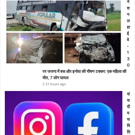
ने
श
न
ल
हा
ई
वे
-
1
3
0
पर जजगा में बस और इनोवा की भीषण टक्कर: एक महिला की
मौत, 7 लोग घायल
21 hours ago
सं
स
दी
य
स
मि
ति