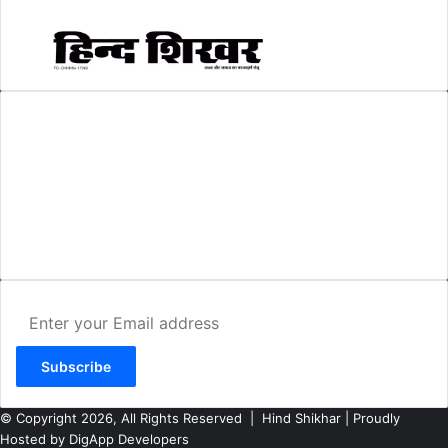
AMIT SHRIWASTAVA
(Editor)
Hind Shikhar
Add - Akashwani Chowk, Ambikapur, Distt- Surguja, C.G. Pin no.-
497001
Mo. No. - 9479235154
Email - hindshikhar@gmail.com
Enter
your
Email
address
© Copyright 2026, All Rights Reserved |
Hind Shikhar
| Proudly
Hosted by
DigApp Developers