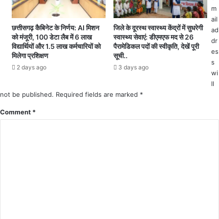
1
मो
m
8
ट
ail
म
र
छत्तीसगढ़ कैबिनेट के निर्णय: AI मिशन
जिले के दूरस्थ स्वास्थ्य केंद्रों में सुधरेगी
ad
री
को मंजूरी, 100 डेटा लैब में 6 लाख
स्वास्थ्य सेवाएं: डीएमएफ मद से 26
सा
dr
जो
विद्यार्थियों और 1.5 लाख कर्मचारियों को
पैरामेडिकल पदों की स्वीकृति, देखें पूरी
य
es
का
मिलेगा प्रशिक्षण
सूची..
क
s
उ
2 days ago
3 days ago
ल
wi
प
स
चा
ll
मे
र
not be published.
Required fields are marked
*
त
जा
ती
Comment
*
री
स
ह
जा
र
के
तें
दू
प
त्ता
प