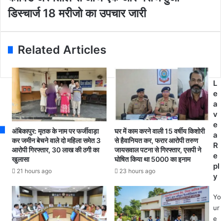
वि
i
से
डिस्चार्ज 18 मरीजो का उपचार जारी
ड
l
छ
अ
a
ती
स्प
d
स
ता
Related Articles
d
ग
ल
r
ढ़
से
e
में
आ
s
तें
L
ज
s
दू
e
ए
प
a
क
त्ता
v
औ
ख
e
र
अंबिकापुर: मृतक के नाम पर फर्जीवाड़ा
घर में काम करने वाली 15 वर्षीय किशोरी
पा
a
म
कर जमीन बेचने वाले दो महिला समेत 3
से हैवानियत कर, फरार आरोपी तरुण
ने
R
आरोपी गिरफ्तार, 30 लाख की ठगी का
जायसवाल पटना से गिरफ्तार, एसपी ने
री
के
e
खुलासा
घोषित किया था 5000 का इनाम
ज
फि
pl
हु
21 hours ago
23 hours ago
रा
y
आ
क
डि
में
Yo
स्चा
आ
ur
र्ज
ठ
e