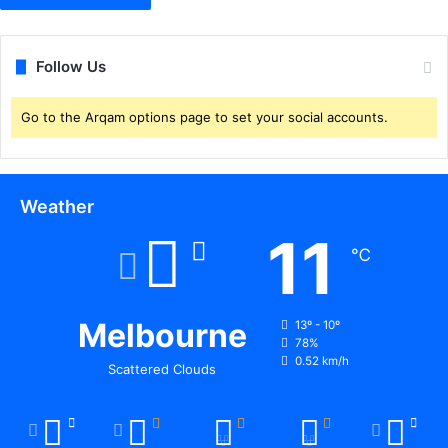
Follow Us
Go to the Arqam options page to set your social accounts.
Weather
11
℃
Melbourne
13º - 10º
78%
0.52 km/h
Scattered Clouds