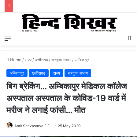
Menu
S
Home
/
राज्य
/
छत्तीसगढ़
/
सरगुजा संभाग
/
अम्बिकापुर
अम्बिकापुर
छत्तीसगढ़
राज्य
सरगुजा संभाग
बिग ब्रेकिंग… अम्बिकापुर मेडिकल कॉलेज
अस्पताल अस्पताल के कोविड-19 वार्ड में
मरीज ने लगाई फांसी… मौत
Amit Shrivastava
F
S
25 May 2020
o
e