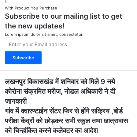
t
T
e
s
With Product You Purchase
a
u
b
i
Subscribe to our mailing list to get
g
b
o
t
r
e
o
e
the new updates!
a
k
m
Lorem ipsum dolor sit amet, consectetur.
E
n
t
e
r
y
o
ल
लखनपुर विकासखंड में शनिवार को मिले 9 नये
u
ख
कोरोना संक्रमित मरीज, नोडल अधिकारी ने दी
r
न
E
पु
जानकारी
m
र
गां
गांव में क्वारण्टाईन सेंटर फिर से होंगे सक्रिय ,बोर्ड
a
वि
व
i
का
परीक्षा केंद्रों को छोड़कर सभी स्कूल तथा छात्रावास
में
l
स
क्वा
को चिन्हांकित करने कलेक्टर का आदेश
a
खं
र