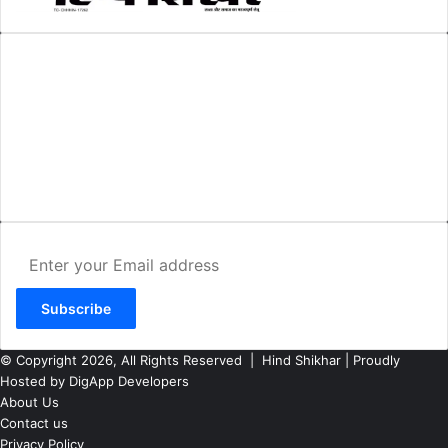
AMIT SHRIWASTAVA
(Editor)
Hind Shikhar
Add - Akashwani Chowk, Ambikapur, Distt- Surguja, C.G. Pin no.-
497001
Mo. No. - 9479235154
Email - hindshikhar@gmail.com
Enter
your
Email
address
© Copyright 2026, All Rights Reserved |
Hind Shikhar
| Proudly
Hosted by
DigApp Developers
About Us
Contact us
Privacy Policy