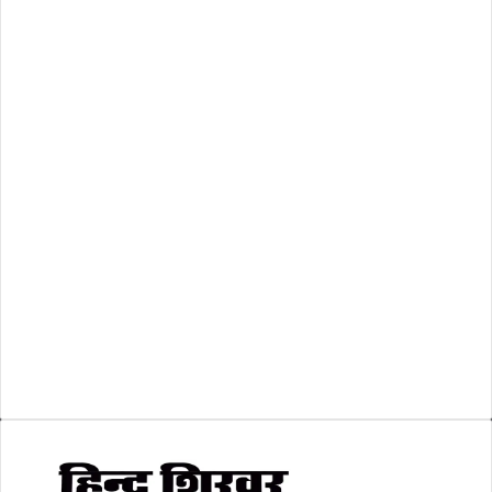
राष्ट्रीय
(474)
रिक्तियां
(110)
अशासकीय
(2)
शासकीय
(105)
लोकसभा चुनाव 2024
(1)
व्यापार जगत
(5)
शिक्षा
(146)
श्री रामलला प्राण प्रतिष्ठा
(3)
सकारात्मक खबर
(2)
सम्पादकीय
(6)
स्वरोजगार
(6)