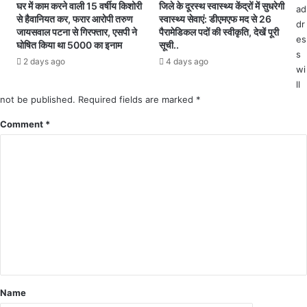
द्रों
घर में काम करने वाली 15 वर्षीय किशोरी
जिले के दूरस्थ स्वास्थ्य केंद्रों में सुधरेगी
ad
,
से हैवानियत कर, फरार आरोपी तरुण
स्वास्थ्य सेवाएं: डीएमएफ मद से 26
को
dr
नो
जायसवाल पटना से गिरफ्तार, एसपी ने
पैरामेडिकल पदों की स्वीकृति, देखें पूरी
छो
es
ड
घोषित किया था 5000 का इनाम
सूची..
ड़
ल
s
2 days ago
4 days ago
क
अ
wi
र
धि
ll
स
का
not be published.
Required fields are marked
*
भी
री
स्कू
Comment
*
ने
ल
दी
त
जा
था
न
छा
का
त्रा
री
वा
स
को
चि
न्हां
कि
Name
त