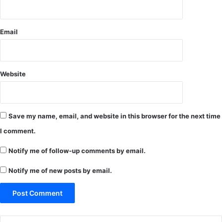
क
र
ने
क
Email
ले
क्ट
र
का
Website
आ
दे
श
Save my name, email, and website in this browser for the next time
I comment.
Notify me of follow-up comments by email.
Notify me of new posts by email.