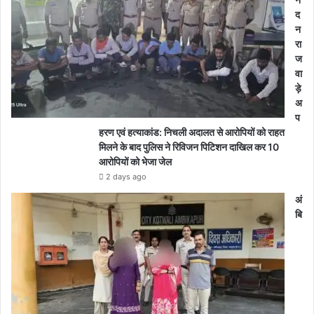
द
न
रा
ज
वा
ड़े
अ
प
हरण एवं हत्याकांड: निचली अदालत से आरोपियों को राहत
मिलने के बाद पुलिस ने रिविजन पिटिशन दाखिल कर 10
आरोपियों को भेजा जेल
2 days ago
अं
बि