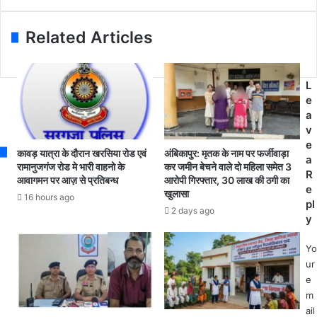
d
ड
ण्टा
d
में
ई
r
श
Related Articles
न
e
नि
सें
s
वा
ट
s
र
र
L
को
फि
e
मि
र
a
ले
से
v
9
हों
e
न
कावड़ यात्रा के दौरान खरसिया रोड एवं
अंबिकापुर: मृतक के नाम पर फर्जीवाड़ा
गे
a
ये
रामानुजगंज रोड मे भारी वाहनो के
कर जमीन बेचने वाले दो महिला समेत 3
स
R
को
आवागमन पर आज़ से प्रतिबन्ध
आरोपी गिरफ्तार, 30 लाख की ठगी का
क्रि
e
खुलासा
रो
16 hours ago
य
pl
ना
2 days ago
,
y
सं
बो
क्र
र्ड
Yo
मि
प
ur
त
री
e
म
क्षा
m
री
कें
ail
ज