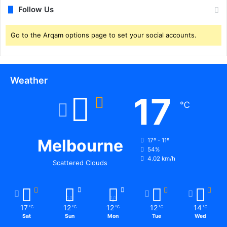
Follow Us
Go to the Arqam options page to set your social accounts.
Weather
17
℃
Melbourne
17º - 11º
54%
4.02 km/h
Scattered Clouds
17
12
12
12
14
℃
℃
℃
℃
℃
Sat
Sun
Mon
Tue
Wed