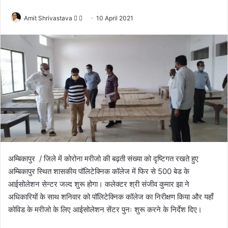
Amit Shrivastava
F
S
10 April 2021
o
e
l
n
l
d
o
a
w
n
o
e
n
m
X
a
i
l
अम्बिकापुर / जिले में कोरोना मरीजो की बढ़ती संख्या को दृष्टिगत रखते हुए
अम्बिकापुर स्थित शासकीय पॉलिटेक्निक कॉलेज में फिर से 500 बेड के
आईसोलेशन सेन्टर जल्द शुरू होगा। कलेक्टर श्री संजीव कुमार झा ने
अधिकारियों के साथ शनिवार को पॉलिटेक्निक कॉलेज का निरीक्षण किया और यहाँ
कोविड के मरीजो के लिए आईसोलेशन सेंटर पुनः शुरू करने के निर्देश दिए।