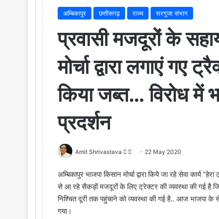
अम्बिकापुर
छत्तीसगढ़
राज्य
सरगुजा संभाग
प्रवासी मजदूरों के सह
मोर्चा द्वारा लगाएं गए ट
किया जब्त… विरोध में 
प्रदर्शन
Amit Shrivastava
F
S
22 May 2020
o
e
अम्बिकापुर भाजपा किसान मोर्चा द्वारा किये जा रहे सेवा कार्य “हेर
l
n
से आ रहे सैकड़ों मजदूरों के लिए ट्रेक्टर की व्यवस्था की गई है ज
l
d
निश्चित दूरी तक पहुंचाने को व्यवस्था की गई है.. आज भाजपा के 
o
a
गया।
w
n