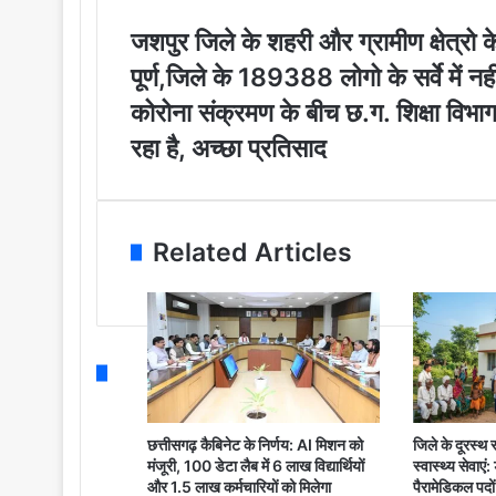
o
u
ज
जशपुर जिले के शहरी और ग्रामीण क्षेत्रो के
r
श
पूर्ण,जिले के 189388 लोगो के सर्वे में नह
E
पु
m
र
को
कोरोना संक्रमण के बीच छ.ग. शिक्षा विभाग द
a
जि
रो
रहा है, अच्छा प्रतिसाद
i
ले
ना
l
के
सं
a
श
क्र
d
ह
म
d
री
ण
Related Articles
r
औ
के
e
र
बी
s
ग्रा
च
s
मी
छ
ण
.
क्षे
ग
त्रो
.
के
शि
छत्तीसगढ़ कैबिनेट के निर्णय: AI मिशन को
जिले के दूरस्थ स्व
5
क्षा
मंजूरी, 100 डेटा लैब में 6 लाख विद्यार्थियों
स्वास्थ्य सेवाए
7
वि
और 1.5 लाख कर्मचारियों को मिलेगा
पैरामेडिकल पदों 