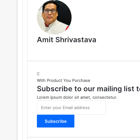
Amit Shrivastava
With Product You Purchase
Subscribe to our mailing list
Lorem ipsum dolor sit amet, consectetur.
E
n
t
e
r
y