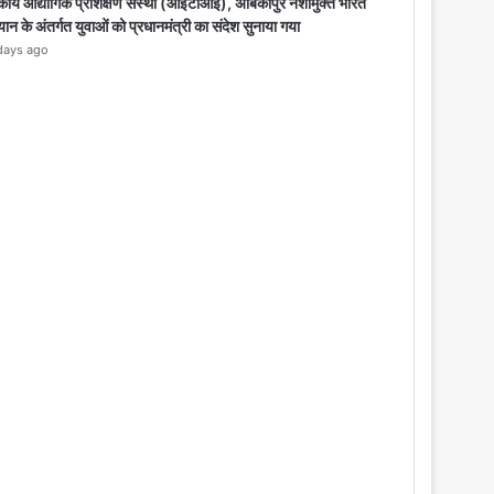
o
ीय औद्योगिक प्रशिक्षण संस्था (आईटीआई), अंबिकापुर नशामुक्त भारत
s
ान के अंतर्गत युवाओं को प्रधानमंत्री का संदेश सुनाया गया
e
days ago