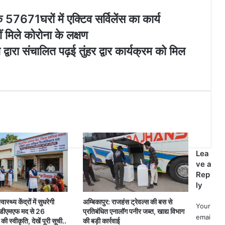
 57671घरों में एक्टिव सर्विलेंस का कार्य
ीं मिले कोरोना के लक्षण
्वारा संचालित पढ़ई तुंहर द्वार कार्यक्रम को मिल
Lea
ve a
Rep
ly
ास्थ्य केंद्रों में सुधरेगी
अम्बिकापुर: राजहंस ट्रेवल्स की बस से
Your
ं: डीएमएफ मद से 26
प्रतिबंधित एनालॉग पनीर जब्त, खाद्य विभाग
emai
की स्वीकृति, देखें पूरी सूची..
की बड़ी कार्रवाई