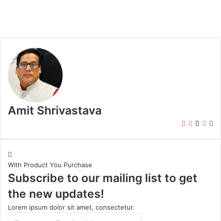
Amit Shrivastava
I
Y
X
F
W
n
o
a
e
s
u
c
b
t
T
e
s
With Product You Purchase
a
u
b
i
Subscribe to our mailing list to get
g
b
o
t
r
e
o
e
the new updates!
a
k
m
Lorem ipsum dolor sit amet, consectetur.
E