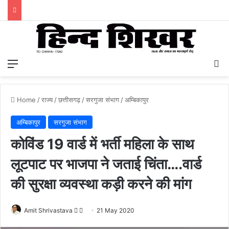
Menu
S
Home
/
राज्य
/
छत्तीसगढ़
/
सरगुजा संभाग
/
अम्बिकापुर
अम्बिकापुर
सरगुजा संभाग
कोविंड 19 वार्ड में भर्ती महिला के साथ
लूटपाट पर भाजपा ने जताई चिंता….वार्ड
की सुरक्षा व्यवस्था कड़ी करने की मांग
Amit Shrivastava
F
S
21 May 2020
o
e