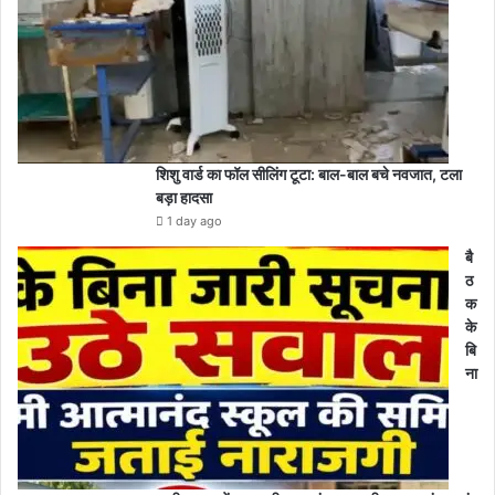
शिशु वार्ड का फॉल सीलिंग टूटा: बाल-बाल बचे नवजात, टला
बड़ा हादसा
1 day ago
बै
ठ
क
के
बि
ना