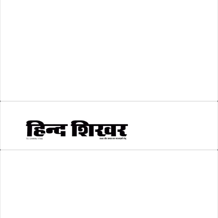
व्यापार जगत
(5)
शिक्षा
(146)
श्री रामलला प्राण प्रतिष्ठा
(3)
सकारात्मक खबर
(2)
सम्पादकीय
(6)
स्वरोजगार
(6)
AMIT SHRIWASTAVA
(Editor)
Hind Shikhar
Add - Akashwani Chowk, Ambikapur, Distt- Surguja, C.G. Pin no.-
497001
Mo. No. - 9479235154