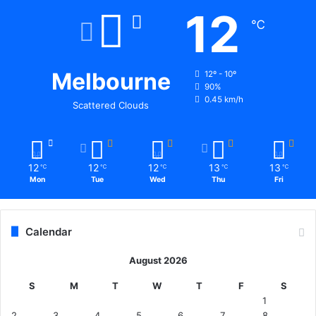
12
℃
Melbourne
12º - 10º
90%
0.45 km/h
Scattered Clouds
12
12
12
13
13
℃
℃
℃
℃
℃
Mon
Tue
Wed
Thu
Fri
Calendar
August 2026
S
M
T
W
T
F
S
1
2
3
4
5
6
7
8