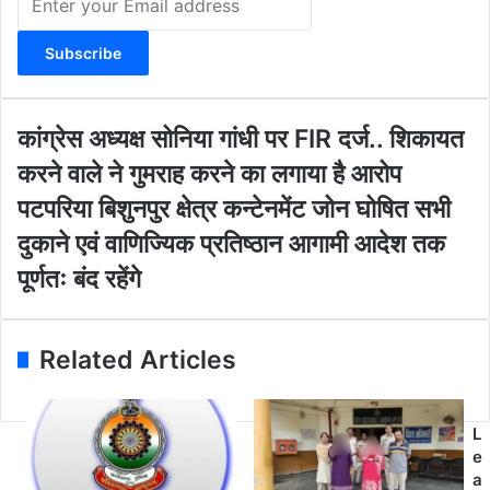
n
t
e
r
y
o
कां
कांग्रेस अध्यक्ष सोनिया गांधी पर FIR दर्ज.. शिकायत
u
ग्रे
करने वाले ने गुमराह करने का लगाया है आरोप
r
स
E
अ
प
पटपरिया बिशुनपुर क्षेत्र कन्टेनमेंट जोन घोषित सभी
m
ध्य
ट
दुकाने एवं वाणिज्यिक प्रतिष्ठान आगामी आदेश तक
a
क्ष
प
i
सो
रि
पूर्णतः बंद रहेंगे
l
नि
या
a
या
बि
d
गां
शु
Related Articles
d
धी
न
r
प
पु
e
र
र
s
F
क्षे
L
s
I
त्र
e
R
क
a