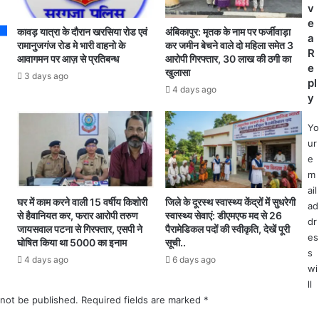
द
न्टे
v
र्ज
न
e
कावड़ यात्रा के दौरान खरसिया रोड एवं
अंबिकापुर: मृतक के नाम पर फर्जीवाड़ा
.
में
a
रामानुजगंज रोड मे भारी वाहनो के
कर जमीन बेचने वाले दो महिला समेत 3
.
ट
R
आवागमन पर आज़ से प्रतिबन्ध
आरोपी गिरफ्तार, 30 लाख की ठगी का
शि
जो
e
खुलासा
3 days ago
का
न
pl
4 days ago
य
घो
y
त
षि
क
त
Yo
र
स
ur
ने
भी
e
वा
दु
m
ले
का
ail
ने
ने
घर में काम करने वाली 15 वर्षीय किशोरी
जिले के दूरस्थ स्वास्थ्य केंद्रों में सुधरेगी
ad
से हैवानियत कर, फरार आरोपी तरुण
स्वास्थ्य सेवाएं: डीएमएफ मद से 26
गु
ए
dr
जायसवाल पटना से गिरफ्तार, एसपी ने
पैरामेडिकल पदों की स्वीकृति, देखें पूरी
म
वं
es
घोषित किया था 5000 का इनाम
सूची..
रा
वा
s
4 days ago
6 days ago
ह
णि
wi
क
ज्यि
ll
र
क
not be published.
Required fields are marked
*
ने
प्र