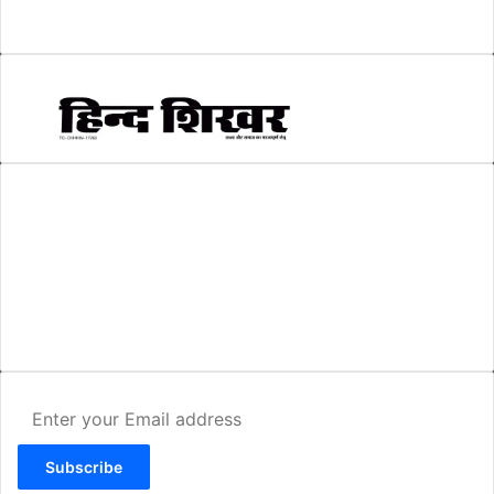
स्वरोजगार
(6)
AMIT SHRIWASTAVA
(Editor)
Hind Shikhar
Add - Akashwani Chowk, Ambikapur, Distt- Surguja, C.G. Pin no.-
497001
Mo. No. - 9479235154
Email - hindshikhar@gmail.com
Enter
your
Email
address