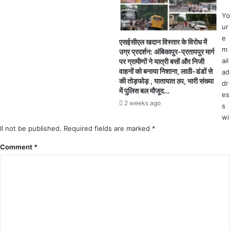
त
को
ला
Yo
रो
,
ur
ना
मो
e
के
एसईसीएल खदान विस्तार के विरोध में
दी
m
उग्र प्रदर्शन: अंबिकापुर-प्रतापपुर मार्ग
ब
स
ail
पर ग्रामीणों ने यात्री बसों और निजी
ढ़
म
वाहनों को बनाया निशाना, लाठी-डंडों से
ad
ते
र्थ
की तोड़फोड़ , यातायात ठप, भारी संख्या
dr
मा
में पुलिस बल मौजूद…
कों
es
म
ने
2 weeks ago
लो
s
दौ
के
wi
ड़ा
बी
ll not be published.
Required fields are marked
*
-
च
दौ
Comment
*
क
ड़ा
ले
क
क्ट
र
र
मा
ने
रा
ला
,
गू
ढा
कि