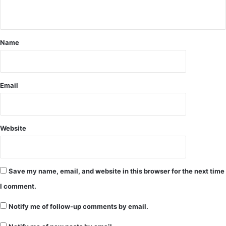
का
ए
यू
प्र
नि
ति
व
बं
Name
र्सि
ध
टी
.
में
.
हिं
दे
Email
स
खें
क
आ
हु
दे
आ
श
मो
Website
दी
वि
रो
धी
Save my name, email, and website in this browser for the next time
प्र
I comment.
द
र्श
Notify me of follow-up comments by email.
न