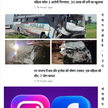
महिला समेत 3 आरोपी गिरफ्तार, 30 लाख की ठगी का खुलासा
18 hours ago
ने
श
न
ल
हा
ई
वे
-
1
3
0
पर जजगा में बस और इनोवा की भीषण टक्कर: एक महिला की
मौत, 7 लोग घायल
19 hours ago
सं
स
दी
य