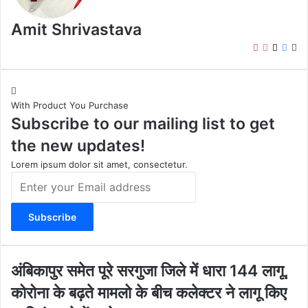
Amit Shrivastava
I
Y
X
F
W
n
o
a
e
s
u
c
b
t
T
e
s
With Product You Purchase
a
u
b
i
Subscribe to our mailing list to get
g
b
o
t
r
e
o
e
the new updates!
a
k
m
Lorem ipsum dolor sit amet, consectetur.
E
n
t
e
r
y
o
अं
अंबिकापुर समेत पूरे सरगुजा जिले में धारा 144 लागू,
u
बि
कोरोना के बढ़ते मामलो के बीच कलेक्टर ने लागू किए
r
का