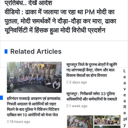
E
पु
प्रतिबंध.. देखें आदेश
m
र
वी
वीडियो : ढाका में जलाया जा रहा था PM मोदी का
a
स
डि
i
मे
पुतला, मोदी समर्थकों ने दौड़ा-दौड़ा कर मारा, ढाका
यो
l
त
:
यूनिवर्सिटी में हिंसक हुआ मोदी विरोधी प्रदर्शन
a
पू
ढा
d
रे
का
d
स
में
r
र
Related Articles
ज
e
गु
ला
s
जा
या
सूरजपुर जिले के दूरस्थ क्षेत्रों में खुलेंगे
s
जि
नए आंगनबाड़ी केंद्र, पोषण और बाल
जा
L
ले
विकास सेवाओं का होगा विस्तार
र
e
में
हा
3 days ago
a
धा
था
v
रा
सूरजपुर : निरीक्षकों समेत 33 पुलिस
P
e
1
हरिनंदन राजवाड़े अपहरण एवं हत्याकांड:
अधिकारियों और कर्मचारियों के तबादले
M
a
4
निचली अदालत से आरोपियों को राहत
1 week ago
मो
R
4
मिलने के बाद पुलिस ने रिविजन पिटिशन
दी
e
दाखिल कर 10 आरोपियों को भेजा जेल
ला
का
pl
गू
16 hours ago
पु
y
,