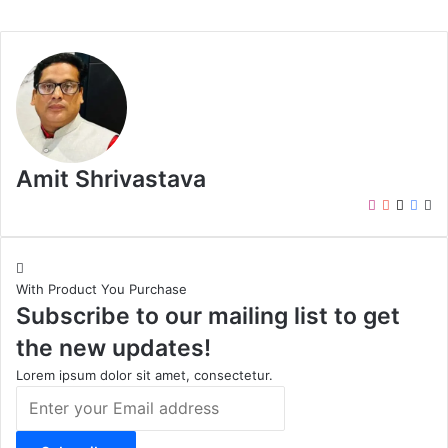
Amit Shrivastava
I
Y
X
F
W
n
o
a
e
s
u
c
b
t
T
e
s
With Product You Purchase
a
u
b
i
Subscribe to our mailing list to get
g
b
o
t
r
e
o
e
the new updates!
a
k
m
Lorem ipsum dolor sit amet, consectetur.
E
n
t