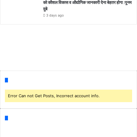
को कौशल विकास व औद्योगिक जानकारी देना बेहतर होगा :पूनम
दुबे
3 days ago
Follow us
Error Can not Get Posts, Incorrect account info.
Categories
Business
(1)