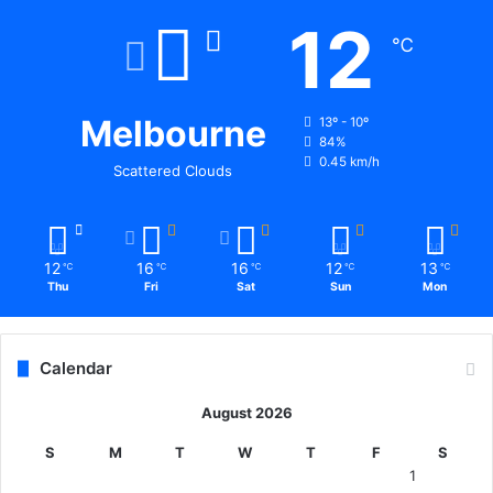
12
℃
Melbourne
13º - 10º
84%
0.45 km/h
Scattered Clouds
12
16
16
12
13
℃
℃
℃
℃
℃
Thu
Fri
Sat
Sun
Mon
Calendar
August 2026
S
M
T
W
T
F
S
1