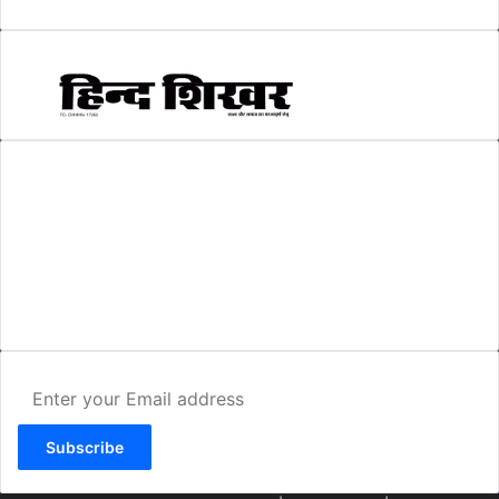
AMIT SHRIWASTAVA
(Editor)
Hind Shikhar
Add - Akashwani Chowk, Ambikapur, Distt- Surguja, C.G. Pin no.-
497001
Mo. No. - 9479235154
Email - hindshikhar@gmail.com
Enter
your
Email
address