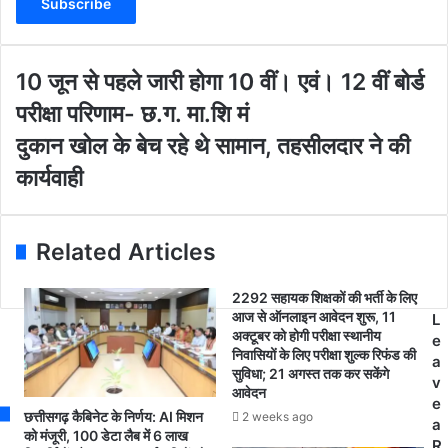
e
r
y
o
1
10 जून से पहले जारी होगा 10 वीं। एवं। 12 वीं बोर्ड
u
0
परीक्षा परिणाम- छ.ग. मा.शि मं
r
जू
E
न
दु
दुकान खोल के बेच रहे थे सामान, तहसीलदार ने की
m
से
का
कार्यवाही
a
प
न
i
ह
खो
l
ले
ल
a
जा
के
Related Articles
d
री
बे
d
हो
च
2292 सहायक शिक्षकों की भर्ती के लिए
r
गा
र
आज से ऑनलाइन आवेदन शुरू, 11
L
e
1
हे
अक्टूबर को होगी परीक्षा स्थानीय
e
s
0
थे
निवासियों के लिए परीक्षा शुल्क रिफंड की
a
s
वीं
सा
सुविधा; 21 अगस्त तक कर सकेंगे
v
।
मा
आवेदन
e
ए
न
छत्तीसगढ़ कैबिनेट के निर्णय: AI मिशन
2 weeks ago
a
वं
,
को मंजूरी, 100 डेटा लैब में 6 लाख
R