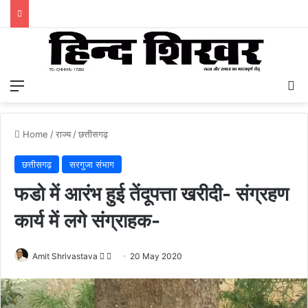
Menu
S
Home
/
राज्य
/
छत्तीसगढ़
छत्तीसगढ़
सरगुजा संभाग
फडो में आरंभ हुई तेंदूपत्ता खरीदी- संग्रहण
कार्य में लगे संग्राहक-
Amit Shrivastava
F
S
20 May 2020
o
e
l
n
l
d