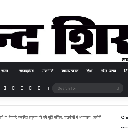
राज्य
सम्पादकीय
राजनीति
व्यापार जगत
शिक्षा
खेल-जगत
रिक
Facebook
X
YouTube
Instagram
WhatsApp
Switch skin
Sea
for
Ch
नदी के किनारे स्थापित हनुमान जी की मूर्ति खंडित, ग्रामीणों में आक्रोश, आरोपी