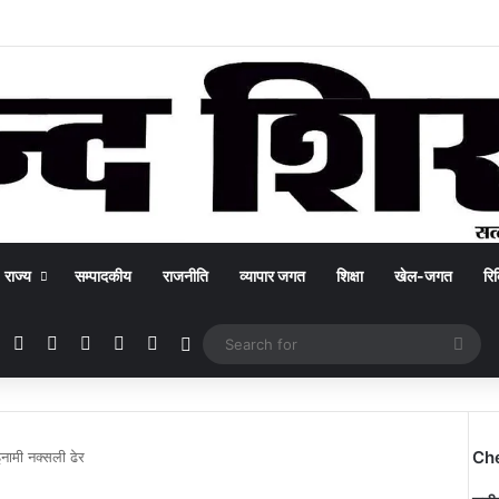
राज्य
सम्पादकीय
राजनीति
व्यापार जगत
शिक्षा
खेल-जगत
रिक
Facebook
X
YouTube
Instagram
WhatsApp
Switch skin
Sea
for
Ch
इनामी नक्सली ढेर