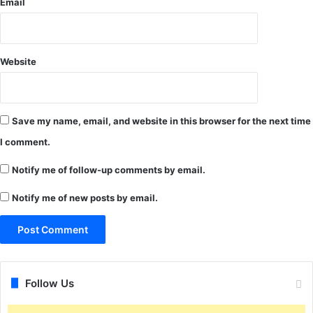
Email
री
था
ने
की
Website
पु
लि
स
टी
Save my name, email, and website in this browser for the next time
म
गि
I comment.
र
फ्ता
Notify me of follow-up comments by email.
र
Notify me of new posts by email.
क
र
ने
मे
स
फ
Follow Us
ल
.