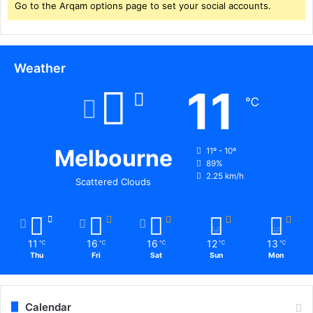
.
Go to the Arqam options page to set your social accounts.
Weather
11
℃
Melbourne
11º - 10º
89%
2.25 km/h
Scattered Clouds
11
16
16
12
13
℃
℃
℃
℃
℃
Thu
Fri
Sat
Sun
Mon
Calendar