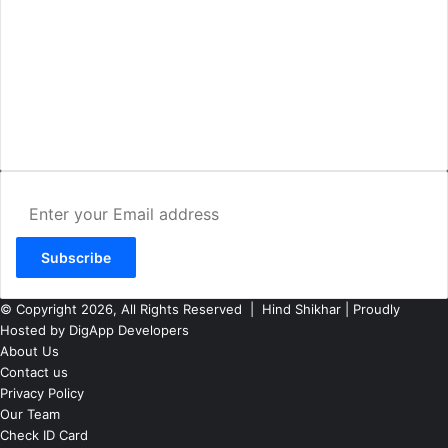
AMIT SHRIWASTAVA
(Editor)
Hind Shikhar
Add - Akashwani Chowk, Ambikapur, Distt- Surguja, C.G. Pin no.-
497001
Mo. No. - 9479235154
Email - hindshikhar@gmail.com
Enter
your
Email
address
© Copyright 2026, All Rights Reserved |
Hind Shikhar
| Proudly
Hosted by
DigApp Developers
About Us
Contact us
Privacy Policy
Our Team
Check ID Card