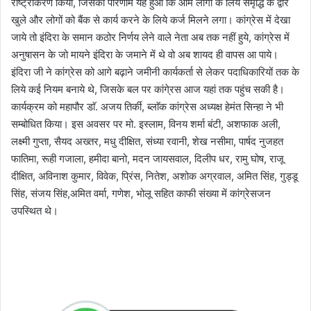
राष्ट्रीकरण किया, जिसका परिणाम यह हुआ कि आम लोगों के लिये समृद्धि के द्वार
खुले और लोगों को बैंक से कार्य करने के लिये कर्ज मिलने लगा। कांग्रेस में देखा
जाये तो इंदिरा के समान कठोर निर्णय लेने वाले नेता अब तक नहीं हुये, कांग्रेस में
अनुषासन के जो मायने इंदिरा के जमाने में थे वो अब शायद ही वापस आ पाये।
इंदिरा जी ने कांग्रेस को आगे बढ़ाने जमीनी कार्यकर्ता से लेकर पदाधिकारियों तक के
लिये कई नियम बनाये थे, जिसके बल पर कांगे्रस आज यहां तक पहुंच सकी है।
कार्यक्रम को महापौर डाॅ. अजय तिर्की, ब्लाॅक कांग्रेस अध्यक्ष हेमंत सिन्हा ने भी
सम्बोधित किया। इस अवसर पर मो. इस्लाम, विनय शर्मा बंटी, अशफाक अली,
लक्ष्मी गुप्ता, सैयद अख्तर, मधु दीक्षित, संध्या रवानी, शेख नसीमा, पार्षद नुजहत
फातिमा, रूही गजाला, हमीदा बानो, मदन जायसवाल, दिलीप धर, रामु घोष, राजू
दीक्षित, अविनाश कुमार, विवेक, प्रिंस, नितेश, अशोक अग्रवाल, अमित सिंह, गुड्डू
सिंह, संजय सिंह,अमित वर्मा, गणेश, भोलू सहित काफी संख्या में कांग्रेसजन
उपस्थित थे।