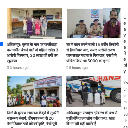
ती
s
व
न
हा
सा
य
L
ल
र
e
से
से
a
फ
कें
v
रा
ड
e
र
अंबिकापुर: मृतक के नाम पर फर्जीवाड़ा
घर में काम करने वाली 15 वर्षीय किशोरी
री
a
आ
कर जमीन बेचने वाले दो महिला समेत 3
से हैवानियत कर, फरार आरोपी तरुण
की
R
आरोपी गिरफ्तार, 30 लाख की ठगी का
जायसवाल पटना से गिरफ्तार, एसपी ने
रो
पू
e
खुलासा
घोषित किया था 5000 का इनाम
पी
र
pl
को
3 hours ago
5 hours ago
क
y
ए
प
स
री
Yo
डी
क्षा
ur
ओ
के
e
पी
लि
m
कु
ए
ail
न
गो
जिले के दूरस्थ स्वास्थ्य केंद्रों में सुधरेगी
अम्बिकापुर: राजहंस ट्रेवल्स की बस से
ad
कु
प
स्वास्थ्य सेवाएं: डीएमएफ मद से 26
प्रतिबंधित एनालॉग पनीर जब्त, खाद्य
dr
री
पैरामेडिकल पदों की स्वीकृति, देखें पूरी
विभाग की बड़ी कार्रवाई
नी
es
म