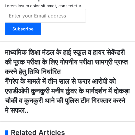
m
Lorem ipsum dolor sit amet, consectetur.
E
n
t
e
r
y
o
मा
माध्यमिक शिक्षा मंडल के हाई स्कूल व हायर सेकेंडरी
u
ध्य
की पूरक परीक्षा के लिए गोपनीय परीक्षा सामग्री प्राप्त
r
मि
E
क
करने हेतु तिथि निर्धारित
m
शि
गैं
गैंगरेप के मामले में तीन साल से फरार आरोपी को
a
क्षा
ग
i
मं
एसडीओपी कुनकुरी मनीष कुंवर के मार्गदर्शन में दोकड़ा
रे
l
ड
प
चौकी व कुनकुरी थाने की पुलिस टीम गिरफ्तार करने
a
ल
के
d
के
मे सफल..
मा
d
हा
म
r
ई
ले
e
स्कू
में
Related Articles
s
ल