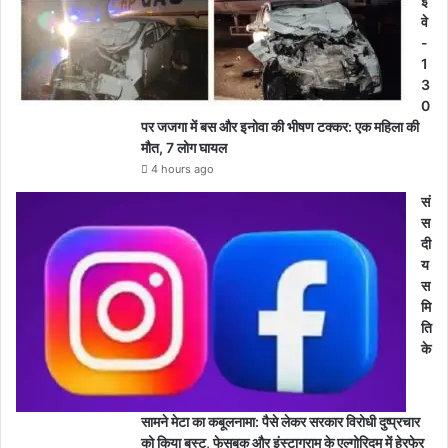
ई
वे
-
1
3
0
पर जजगा में बस और इनोवा की भीषण टक्कर: एक महिला की
मौत, 7 लोग घायल
4 hours ago
सं
स
दी
य
स
मि
ति
के
सामने मेटा का कबूलनामा: पैसे लेकर सरकार विरोधी दुष्प्रचार
को किया बूस्ट, फेसबुक और इंस्टाग्राम के एल्गोरिदम में हेरफेर