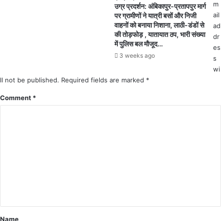
m
उग्र प्रदर्शन: अंबिकापुर-प्रतापपुर मार्ग
के
ली
ail
पर ग्रामीणों ने यात्री बसों और निजी
प
य
वाहनों को बनाया निशाना, लाठी-डंडों से
ad
टा
उ
की तोड़फोड़ , यातायात ठप, भारी संख्या
dr
खे
प
में पुलिस बल मौजूद…
es
ज
स
3 weeks ago
s
प्त
मि
wi
ति
ll not be published.
का
Required fields are marked
*
नि
Comment
*
र्ण
य
Name