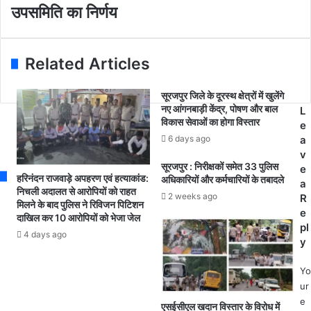
र
दे
उपसमिति का निर्णय
a
:
श
i
अ
में
l
वै
1
a
ध
दि
Related Articles
d
प
सं
d
टा
ब
सूरजपुर जिले के दूरस्थ क्षेत्रों में खुलेंगे
r
खा
र
नए आंगनबाड़ी केंद्र, पोषण और बाल
L
e
फै
से
विकास सेवाओं का होगा विस्तार
e
s
क्ट
हो
6 days ago
a
s
री
गी
v
प
धा
सूरजपुर : निरीक्षकों समेत 33 पुलिस
e
र
न
हरिनंदन राजवाड़े अपहरण एवं हत्याकांड:
अधिकारियों और कर्मचारियों के तबादले
a
पु
ख
निचली अदालत से आरोपियों को राहत
2 weeks ago
R
मिलने के बाद पुलिस ने रिविजन पिटिशन
लि
री
e
दाखिल कर 10 आरोपियों को भेजा जेल
स
दी
pl
का
.
4 days ago
y
छा
.
पा
मं
Yo
,
त्रि
ur
ला
मं
e
एसईसीएल खदान विस्तार के विरोध में
खों
ड