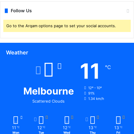
Follow Us
Go to the Arqam options page to set your social accounts.
Weather
11
℃
Melbourne
12º - 10º
91%
1.34 km/h
Scattered Clouds
11
12
12
13
13
℃
℃
℃
℃
℃
Mon
Tue
Wed
Thu
Fri