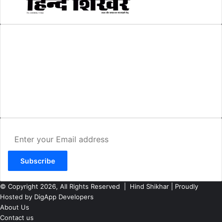
AMIT SHRIWASTAVA
(Editor)
Hind Shikhar
Add - Akashwani Chowk, Ambikapur, Distt- Surguja, C.G. Pin no.-
497001
Mo. No. - 9479235154
Email - hindshikhar@gmail.com
Enter
your
Email
address
© Copyright 2026, All Rights Reserved |
Hind Shikhar
| Proudly
Hosted by
DigApp Developers
About Us
Contact us