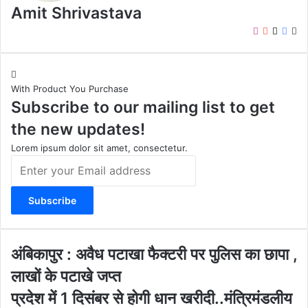
Amit Shrivastava
I
Y
X
F
W
n
o
a
e
s
u
c
b
t
T
e
s
With Product You Purchase
a
u
b
i
Subscribe to our mailing list to get
g
b
o
t
r
e
o
e
the new updates!
a
k
m
Lorem ipsum dolor sit amet, consectetur.
E
n
t
e
r
y
o
अं
अंबिकापुर : अवैध पटाखा फैक्टरी पर पुलिस का छापा ,
u
बि
लाखों के पटाखे जप्त
r
का
E
पु
प्र
प्रदेश में 1 दिसंबर से होगी धान खरीदी..मंत्रिमंडलीय
m