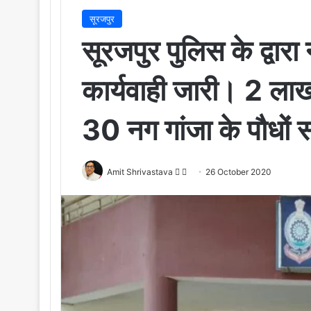
सूरजपुर
सूरजपुर पुलिस के द्वारा
कार्यवाही जारी। 2 ला
30 नग गांजा के पौधों 
Amit Shrivastava
F
S
26 October 2020
o
e
l
n
l
d
o
a
w
n
o
e
n
m
X
a