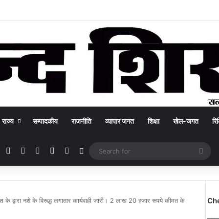
राज्य
सम्पादकीय
राजनीति
व्यापार जगत
शिक्षा
खेल-जगत
रिक
Facebook
X
YouTube
Instagram
WhatsApp
Switch skin
Sea
for
Ch
स के द्वारा नशे के विरूद्ध लगातार कार्यवाही जारी। 2 लाख 20 हजार रूपये कीमत के