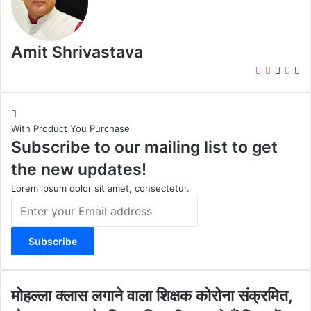
Amit Shrivastava
I
Y
X
F
W
n
o
a
e
s
u
c
b
t
T
e
s
With Product You Purchase
a
u
b
i
Subscribe to our mailing list to get
g
b
o
t
r
e
o
e
the new updates!
a
k
m
Lorem ipsum dolor sit amet, consectetur.
E
n
t
e
r
y
o
मो
मोहल्ला क्लास लगाने वाला शिक्षक कोरोना संक्रमित,
u
ह