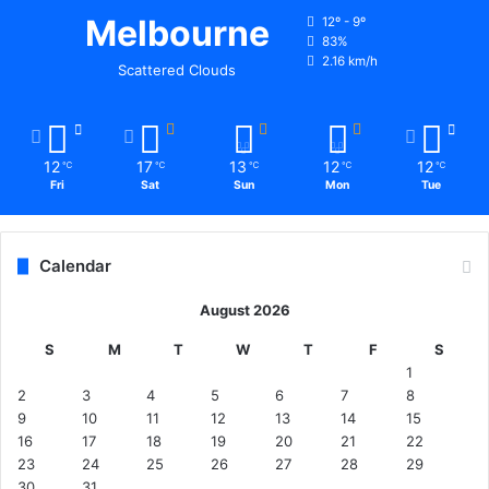
में
Melbourne
12º - 9º
न
83%
हीं
2.16 km/h
Scattered Clouds
12
17
13
12
12
℃
℃
℃
℃
℃
Fri
Sat
Sun
Mon
Tue
Calendar
August 2026
S
M
T
W
T
F
S
1
2
3
4
5
6
7
8
9
10
11
12
13
14
15
16
17
18
19
20
21
22
23
24
25
26
27
28
29
30
31