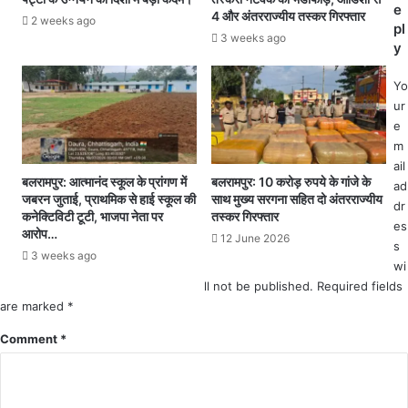
ल्ला
ग
e
4 और अंतरराज्यीय तस्कर गिरफ्तार
2 weeks ago
क्ला
ई
pl
3 weeks ago
स
का
y
के
र्य
लि
वा
Yo
ए
ही
ur
अ
हा
e
धि
ई
m
का
टे
ail
री
क
बलरामपुर: आत्मानंद स्कूल के प्रांगण में
बलरामपुर: 10 करोड़ रुपये के गांजे के
ad
ब
जबरन जुताई, प्राथमिक से हाई स्कूल की
साथ मुख्य सरगना सहित दो अंतरराज्यीय
त
dr
कनेक्टिविटी टूटी, भाजपा नेता पर
तस्कर गिरफ्तार
ना
री
es
आरोप…
र
के
12 June 2026
s
हे
3 weeks ago
से
wi
हैं
खे
ll not be published.
Required fields
शि
ल
are marked
*
क्ष
र
कों
हे
Comment
*
प
जु
र
आ
ज
री