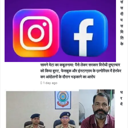
सं
स
दी
य
स
मि
ति
के
सामने मेटा का कबूलनामा: पैसे लेकर सरकार विरोधी दुष्प्रचार
को किया बूस्ट, फेसबुक और इंस्टाग्राम के एल्गोरिदम में हेरफेर
कर आंदोलनों के दौरान भड़काने का आरोप
1 day ago
घ
र
में