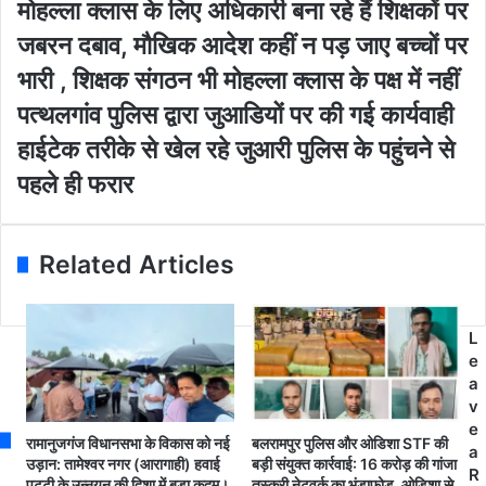
मोहल्ला क्लास के लिए अधिकारी बना रहे हैं शिक्षकों पर
r
ल्ला
E
क्ला
जबरन दबाव, मौखिक आदेश कहीं न पड़ जाए बच्चों पर
m
स
भारी , शिक्षक संगठन भी मोहल्ला क्लास के पक्ष में नहीं
a
ल
i
गा
प
पत्थलगांव पुलिस द्वारा जुआडियों पर की गई कार्यवाही
l
ने
त्थ
हाईटेक तरीके से खेल रहे जुआरी पुलिस के पहुंचने से
a
वा
ल
d
ला
गां
पहले ही फरार
d
शि
व
r
क्ष
पु
e
क
लि
Related Articles
s
को
स
s
रो
द्वा
ना
रा
सं
जु
L
क्र
आ
e
मि
डि
a
त
यों
v
,
प
e
रामानुजगंज विधानसभा के विकास को नई
बलरामपुर पुलिस और ओडिशा STF की
मो
र
a
उड़ान: तामेश्वर नगर (आरागाही) हवाई
बड़ी संयुक्त कार्रवाई: 16 करोड़ की गांजा
ह
की
R
पट्टी के उन्नयन की दिशा में बड़ा कदम।
तस्करी नेटवर्क का भंडाफोड़, ओडिशा से