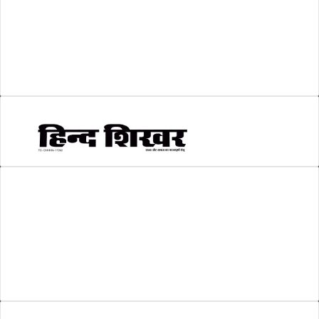
श्री रामलला प्राण प्रतिष्ठा
(3)
सकारात्मक खबर
(2)
सम्पादकीय
(6)
स्वरोजगार
(6)
AMIT SHRIWASTAVA
(Editor)
Hind Shikhar
Add - Akashwani Chowk, Ambikapur, Distt- Surguja, C.G. Pin no.-
497001
Mo. No. - 9479235154
Email - hindshikhar@gmail.com