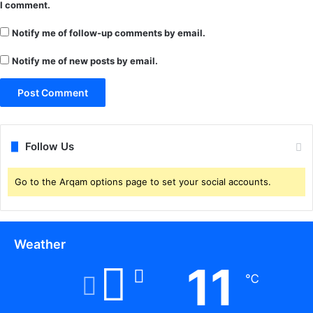
I comment.
प
र
Notify me of follow-up comments by email.
भा
री
Notify me of new posts by email.
,
शि
क्ष
क
सं
ग
Follow Us
ठ
न
Go to the Arqam options page to set your social accounts.
भी
मो
ह
ल्ला
Weather
क्ला
स
11
के
℃
प
क्ष