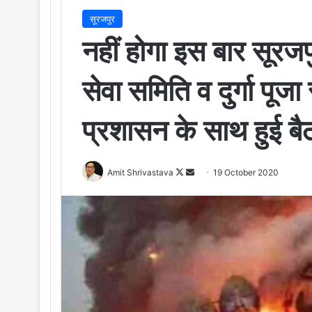
सूरजपुर
नहीं होगा इस बार सूरजप
सेवा समिति व दुर्गा पू
प्रशासन के साथ हुई बैठ
Amit Shrivastava
F
S
19 October 2020
o
e
l
n
l
d
o
a
w
n
o
e
n
m
X
a