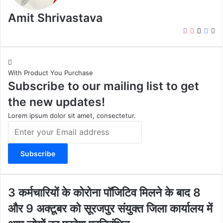
Amit Shrivastava
I
Y
X
F
W
n
o
a
e
s
u
c
b
t
T
e
s
With Product You Purchase
a
u
b
i
Subscribe to our mailing list to get
g
b
o
t
r
e
o
e
the new updates!
a
k
m
Lorem ipsum dolor sit amet, consectetur.
E
n
t
e
r
y
o
3
3 कर्मचारियों के कोरोना पॉजिटिव मिलने के बाद 8
u
क
और 9 अक्टूबर को सूरजपुर संयुक्त जिला कार्यालय में
r
र्म
E
चा