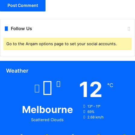
Follow Us
Go to the Arqam options page to set your social accounts.
Weather
12
℃
Melbourne
13º - 11º
69%
2.68 km/h
Scattered Clouds