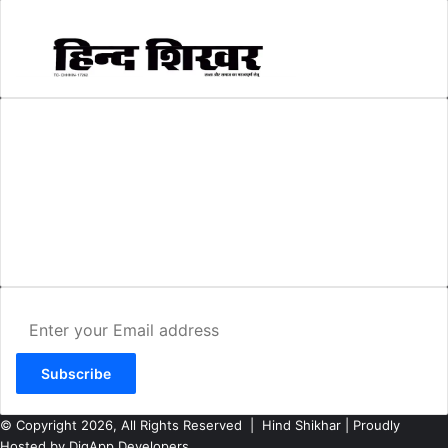
AMIT SHRIWASTAVA
(Editor)
Hind Shikhar
Add - Akashwani Chowk, Ambikapur, Distt- Surguja, C.G. Pin no.-
497001
Mo. No. - 9479235154
Email - hindshikhar@gmail.com
Enter
your
Email
address
© Copyright 2026, All Rights Reserved |
Hind Shikhar
| Proudly
Hosted by
DigApp Developers