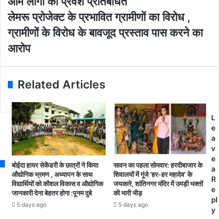
आम लोगों का प्रवेश प्रतिबंधित
m
रि
ले
लेमरू प्रोजेक्ट के प्रभावित ग्रामीणों का विरोध ,
a
यों
म
i
के
ग्रामीणों के विरोध के बावजूद प्रस्ताव पास करने का
रू
l
को
प्रो
आरोप
a
रो
जे
d
ना
क्ट
d
पॉ
के
r
जि
Related Articles
प्र
e
टि
भा
s
व
वि
s
मि
त
L
ल
ग्रा
e
ने
मी
a
के
णों
v
बा
का
e
द
बोईदा हायर सेकेंडरी के छात्रों ने किया
सावन का पहला सोमवार: हरदीबाजार के
वि
a
8
औद्योगिक भ्रमण , अध्यापन के साथ
शिवालयों में गूंजे ‘हर-हर महादेव’ के
रो
R
औ
विद्यार्थियों को कौशल विकास व औद्योगिक
जयकारे, शांतिनगर मंदिर में उमड़ी भक्तों
ध
e
जानकारी देना बेहतर होगा :पूनम दुबे
की भारी भीड़
र
,
pl
9
5 days ago
5 days ago
ग्रा
y
अ