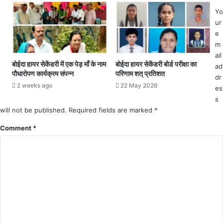
मी
क्टू
णों
Yo
ब
के
ur
र
वि
e
को
रो
m
सू
ध
ail
र
के
बोईदा हायर सेकेंडरी में एक पेड़ माँ के नाम
बोईदा हायर सेकेंडरी बोर्ड परीक्षा का
ad
ज
पौधारोपण कार्यक्रम संपन्न
परिणाम शत् प्रतिशत
बा
dr
पु
व
2 weeks ago
22 May 2026
es
र
जू
सं
s
द
यु
will not be published.
Required fields are marked
*
प्र
क्त
स्ता
Comment
*
जि
व
ला
पा
का
स
र्या
क
ल
र
य
ने
में
का
आ
आ
म
रो