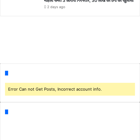
महिला समेत 3 आरोपी गिरफ्तार, 30 लाख की ठगी का खुलासा
2 days ago
Follow us
Error Can not Get Posts, Incorrect account info.
Categories
Business
(1)
CORONA
(3)