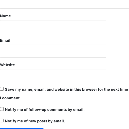
लो
प
गों
का
Name
प्र
वे
श
प्र
Email
ति
बं
धि
त
Website
Save my name, email, and website in this browser for the next time
I comment.
Notify me of follow-up comments by email.
Notify me of new posts by email.