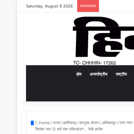
Saturday, August 8 2026
ताज़ासमाचार
होम
अन्तर्राष्ट्रीय
राष्ट्रीय
Home
/
राज्य
/
छत्तीसगढ़
/
सरगुजा संभाग
/
अम्बिकापुर
/
नगर नगर न
सितंबर रात 12 बजे तक लॉकडाउन .. देखे आदेश