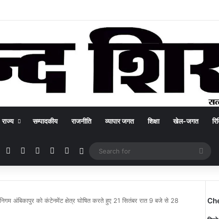
राज्य
सम्पादकीय
राजनीति
व्यापार जगत
शिक्षा
खेल-जगत
रिक
Facebook
X
YouTube
Instagram
WhatsApp
Switch skin
Sea
for
Ch
िगम अंबिकापुर को कंटेनमेंट क्षेत्र घोषित करते हुए 21 सितंबर रात 9 बजे से 28