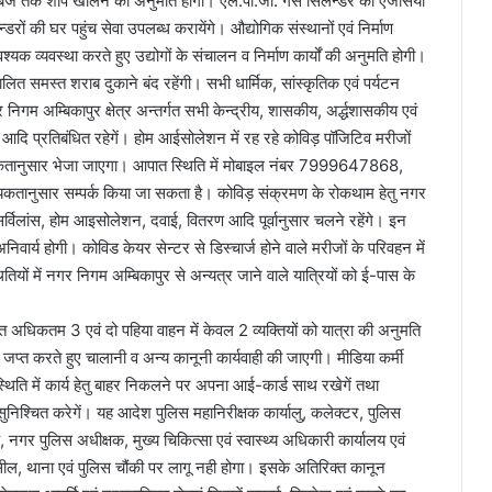
30 बजे तक शॉप खोलने की अनुमति होगी। एल.पी.जी. गैस सिलेन्डर की एजेसिंयों
ों की घर पहुंच सेवा उपलब्ध करायेंगे। औद्योगिक संस्थानों एवं निर्माण
 व्यवस्था करते हुए उद्योगों के संचालन व निर्माण कार्यों की अनुमति होगी।
ालित समस्त शराब दुकाने बंद रहेंगी। सभी धार्मिक, सांस्कृतिक एवं पर्यटन
निगम अम्बिकापुर क्षेत्र अन्तर्गत सभी केन्द्रीय, शासकीय, अर्द्धशासकीय एवं
आदि प्रतिबंधित रहेगें। होम आईसोलेशन में रह रहे कोविड़ पॉजिटिव मरीजों
्यकतानुसार भेजा जाएगा। आपात स्थिति में मोबाइल नंबर 7999647868,
ार सम्पर्क किया जा सकता है। कोविड़ संक्रमण के रोकथाम हेतु नगर
व सर्विलांस, होम आइसोलेशन, दवाई, वितरण आदि पूर्वानुसार चलने रहेंगे। इन
अनिवार्य होगी। कोविड केयर सेन्टर से डिस्चार्ज होने वाले मरीजों के परिवहन में
्थितियों में नगर निगम अम्बिकापुर से अन्यत्र जाने वाले यात्रियों को ई-पास के
हित अधिकतम 3 एवं दो पहिया वाहन में केवल 2 व्यक्तियों को यात्रा की अनुमति
जप्त करते हुए चालानी व अन्य कानूनी कार्यवाही की जाएगी। मीडिया कर्मी
 स्थिति में कार्य हेतु बाहर निकलने पर अपना आई-कार्ड साथ रखेगें तथा
 सुनिश्चित करेगें। यह आदेश पुलिस महानिरीक्षक कार्यालु, कलेक्टर, पुलिस
नगर पुलिस अधीक्षक, मुख्य चिकित्सा एवं स्वास्थ्य अधिकारी कार्यालय एवं
ल, थाना एवं पुलिस चौंकी पर लागू नही होगा। इसके अतिरिक्त कानून