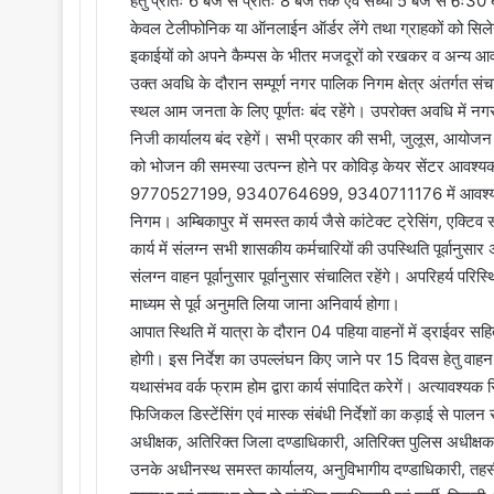
हेतु प्रातः 6 बजे से प्रातः 8 बजे तक एवं संध्या 5 बजे से 6ः
केवल टेलीफोनिक या ऑनलाईन ऑर्डर लेंगे तथा ग्राहकों को सिलेन्डर
इकाईयों को अपने कैम्पस के भीतर मजदूरों को रखकर व अन्य आवश्यक
उक्त अवधि के दौरान सम्पूर्ण नगर पालिक निगम क्षेत्र अंतर्गत संच
स्थल आम जनता के लिए पूर्णतः बंद रहेंगे। उपरोक्त अवधि में नगर 
निजी कार्यालय बंद रहेगें। सभी प्रकार की सभी, जुलूस, आयोजन 
को भोजन की समस्या उत्पन्न होने पर कोविड़ केयर सेंटर आवश
9770527199, 9340764699, 9340711176 में आवश्यकतानुस
निगम। अम्बिकापुर में समस्त कार्य जैसे कांटेक्ट ट्रेसिंग, एक्टि
कार्य में संलग्न सभी शासकीय कर्मचारियों की उपस्थिति पूर्वानुसार 
संलग्न वाहन पूर्वानुसार पूर्वानुसार संचालित रहेंगे। अपरिहर्य परिस
माध्यम से पूर्व अनुमति लिया जाना अनिवार्य होगा।
आपात स्थिति में यात्रा के दौरान 04 पहिया वाहनों में ड्राईवर स
होगी। इस निर्देश का उपल्लंघन किए जाने पर 15 दिवस हेतु वाहन 
यथासंभव वर्क फ्राम होम द्वारा कार्य संपादित करेगें। अत्यावश्यक
फिजिकल डिस्टेंसिंग एवं मास्क संबंधी निर्देशों का कड़ाई से पालन
अधीक्षक, अतिरिक्त जिला दण्डाधिकारी, अतिरिक्त पुलिस अधीक्षक, 
उनके अधीनस्थ समस्त कार्यालय, अनुविभागीय दण्डाधिकारी, तहसी