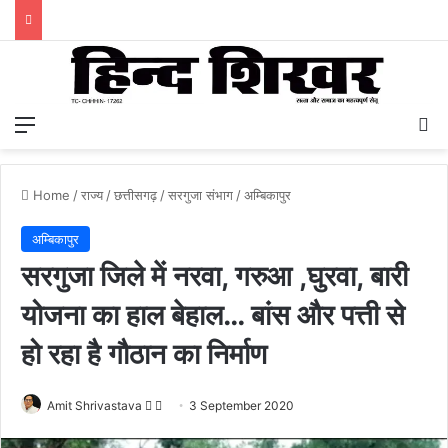
Menu
S
Home
/
राज्य
/
छत्तीसगढ़
/
सरगुजा संभाग
/
अम्बिकापुर
अम्बिकापुर
सरगुजा जिले में नरवा, गरुआ ,घुरवा, बारी
योजना का हाल बेहाल… बांस और पत्ती से
हो रहा है गौठान का निर्माण
Amit Shrivastava
F
S
3 September 2020
o
e