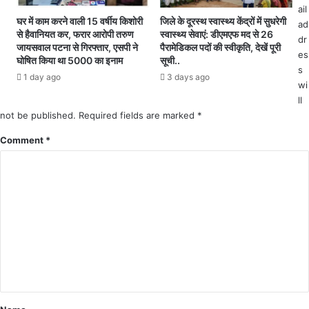
ह
दा
ail
मां
सी
घर में काम करने वाली 15 वर्षीय किशोरी
जिले के दूरस्थ स्वास्थ्य केंद्रों में सुधरेगी
ad
ग
से हैवानियत कर, फरार आरोपी तरुण
स्वास्थ्य सेवाएं: डीएमएफ मद से 26
न
dr
जायसवाल पटना से गिरफ्तार, एसपी ने
पैरामेडिकल पदों की स्वीकृति, देखें पूरी
ता
es
घोषित किया था 5000 का इनाम
सूची..
से
s
1 day ago
3 days ago
व्य
wi
थि
ll
त
not be published.
Required fields are marked
*
अं
बि
Comment
*
का
पु
र
के
लो
क
गा
य
क
गो
पा