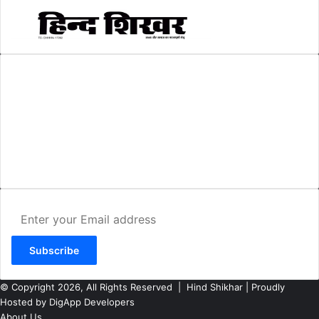
AMIT SHRIWASTAVA
(Editor)
Hind Shikhar
Add - Akashwani Chowk, Ambikapur, Distt- Surguja, C.G. Pin no.-
497001
Mo. No. - 9479235154
Email - hindshikhar@gmail.com
Enter
your
Email
address
© Copyright 2026, All Rights Reserved |
Hind Shikhar
| Proudly
Hosted by
DigApp Developers
About Us