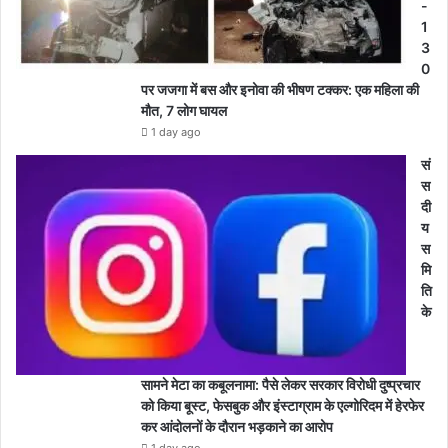
-
1
3
0
पर जजगा में बस और इनोवा की भीषण टक्कर: एक महिला की
मौत, 7 लोग घायल
1 day ago
सं
स
दी
य
स
मि
ति
के
सामने मेटा का कबूलनामा: पैसे लेकर सरकार विरोधी दुष्प्रचार
को किया बूस्ट, फेसबुक और इंस्टाग्राम के एल्गोरिदम में हेरफेर
कर आंदोलनों के दौरान भड़काने का आरोप
1 day ago