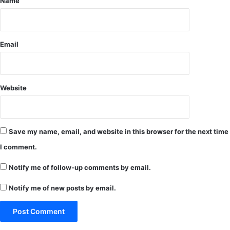
ल
Name
पां
डे
ने
दे
Email
वी
म
हा
मा
Website
या
,
कु
द
Save my name, email, and website in this browser for the next time
र
I comment.
ग
ढ़
Notify me of follow-up comments by email.
,
स
Notify me of new posts by email.
म
ला
ई
से