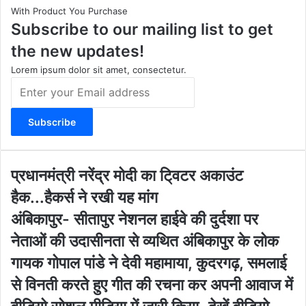
With Product You Purchase
a
u
b
i
Subscribe to our mailing list to get
g
b
o
t
r
e
o
e
the new updates!
a
k
m
Lorem ipsum dolor sit amet, consectetur.
E
n
t
e
r
y
o
प्र
प्रधानमंत्री नरेंद्र मोदी का टि्वटर अकाउंट
u
धा
हैक...हैकर्स ने रखी यह मांग
r
न
E
मं
अं
अंबिकापुर- सीतापुर नेशनल हाईवे की दुर्दशा पर
m
त्री
बि
नेताओं की उदासीनता से व्यथित अंबिकापुर के लोक
a
न
का
i
रें
पु
गायक गोपाल पांडे ने देवी महामाया, कुदरगढ़, समलाई
l
द्र
र
से विनती करते हुए गीत की रचना कर अपनी आवाज में
a
मो
-
d
दी
सी