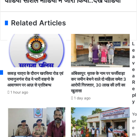
वीडियो सोशल मीडिया में जारी किया..देखें वीडियो
d
का
ता
r
टि्
पु
e
व
र
Related Articles
s
ट
ने
s
र
श
अ
न
का
ल
L
उं
हा
e
ट
ई
a
है
वे
v
क
की
e
कावड़ यात्रा के दौरान खरसिया रोड एवं
अंबिकापुर: मृतक के नाम पर फर्जीवाड़ा
.
दु
a
रामानुजगंज रोड मे भारी वाहनो के
कर जमीन बेचने वाले दो महिला समेत 3
.
र्द
R
आवागमन पर आज़ से प्रतिबन्ध
आरोपी गिरफ्तार, 30 लाख की ठगी का
.
शा
e
खुलासा
1 hour ago
है
प
pl
1 day ago
क
र
y
र्स
ने
ने
ता
Yo
र
ओं
ur
खी
की
e
य
उ
m