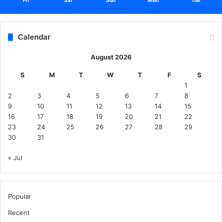
Fri
Sat
Sun
Mon
Tue
ज
में
वी
डि
Calendar
यो
सो
August 2026
श
S
M
T
W
T
F
S
ल
1
मी
2
3
4
5
6
7
8
डि
9
10
11
12
13
14
15
या
16
17
18
19
20
21
22
में
23
24
25
26
27
28
29
जा
30
31
री
कि
« Jul
या
.
.
दे
Popular
खें
वी
Recent