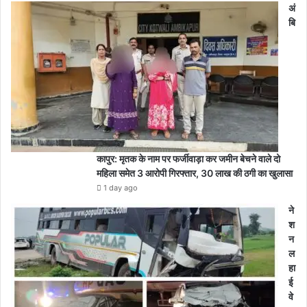
अं
बि
कापुर: मृतक के नाम पर फर्जीवाड़ा कर जमीन बेचने वाले दो
महिला समेत 3 आरोपी गिरफ्तार, 30 लाख की ठगी का खुलासा
1 day ago
ने
श
न
ल
हा
ई
वे