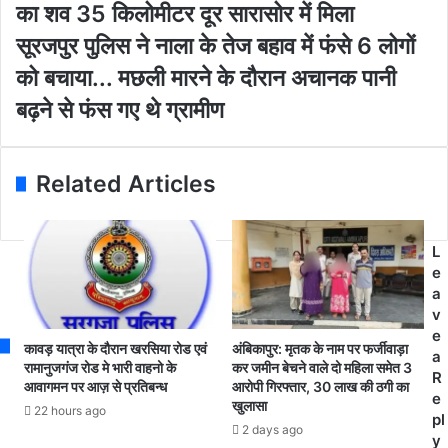
का शव 35 किलोमीटर दूर सारासोर में मिला
r
न
E
न
सू
सूरजपुर पुलिस ने नाला के तेज बहाव में फंसे 6 लोगों
m
दी
र
को बचाया... मछली मारने के दौरान अचानक पानी
a
में
ज
i
न
पु
बढ़ने से फंस गए थे ग्रामीण
l
हा
र
a
ने
पु
d
के
लि
Related Articles
d
दौ
स
r
रा
ने
e
न
ना
s
ला
ला
L
s
प
के
e
ता
ते
a
9
ज
v
व
ब
e
कावड़ यात्रा के दौरान खरसिया रोड एवं
अंबिकापुर: मृतक के नाम पर फर्जीवाड़ा
र्षी
हा
a
रामानुजगंज रोड मे भारी वाहनो के
कर जमीन बेचने वाले दो महिला समेत 3
य
व
R
आवागमन पर आज़ से प्रतिबन्ध
आरोपी गिरफ्तार, 30 लाख की ठगी का
नी
में
e
खुलासा
22 hours ago
ल
फं
pl
2 days ago
म
से
y