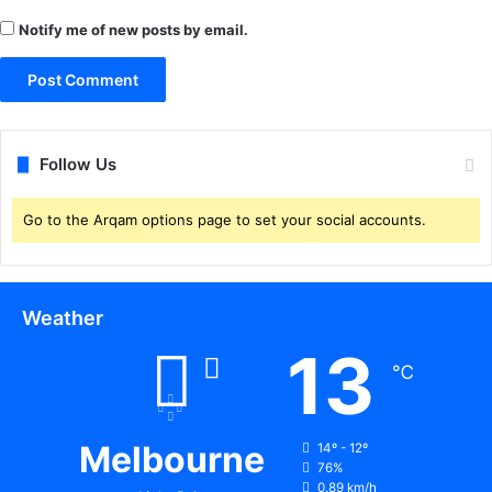
Notify me of new posts by email.
Follow Us
Go to the Arqam options page to set your social accounts.
Weather
13
℃
Melbourne
14º - 12º
76%
0.89 km/h