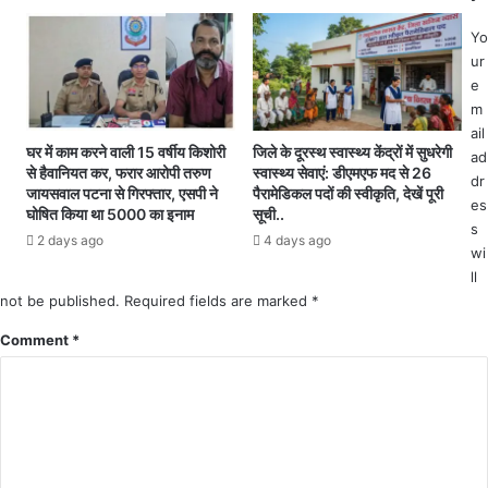
का
6
श
लो
Yo
व
गों
ur
3
को
e
5
ब
m
कि
चा
ail
लो
या
घर में काम करने वाली 15 वर्षीय किशोरी
जिले के दूरस्थ स्वास्थ्य केंद्रों में सुधरेगी
ad
से हैवानियत कर, फरार आरोपी तरुण
स्वास्थ्य सेवाएं: डीएमएफ मद से 26
मी
.
dr
जायसवाल पटना से गिरफ्तार, एसपी ने
पैरामेडिकल पदों की स्वीकृति, देखें पूरी
ट
.
es
घोषित किया था 5000 का इनाम
सूची..
र
.
s
2 days ago
4 days ago
दू
म
wi
र
छ
ll
सा
ली
not be published.
Required fields are marked
*
रा
मा
सो
र
Comment
*
र
ने
में
के
मि
दौ
ला
रा
न
अ