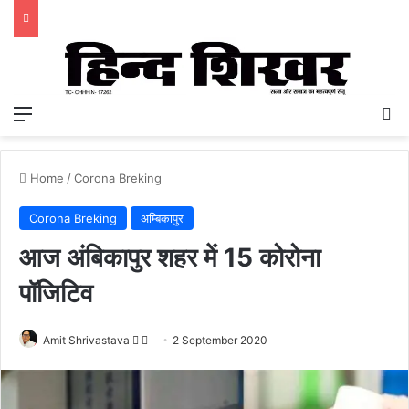
Menu
S
Home
/
Corona Breking
Corona Breking
अम्बिकापुर
आज अंबिकापुर शहर में 15 कोरोना
पॉजिटिव
Amit Shrivastava
F
S
2 September 2020
o
e
l
n
l
d