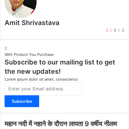
Amit Shrivastava
I
Y
X
F
W
n
o
a
e
s
u
c
b
t
T
e
s
With Product You Purchase
a
u
b
i
Subscribe to our mailing list to get
g
b
o
t
r
e
o
e
the new updates!
a
k
m
Lorem ipsum dolor sit amet, consectetur.
E
n
t
e
r
y
o
म
महान नदी में नहाने के दौरान लापता 9 वर्षीय नीलम
u
हा