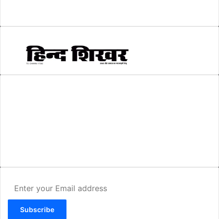
स्वरोजगार
(6)
AMIT SHRIWASTAVA
(Editor)
Hind Shikhar
Add - Akashwani Chowk, Ambikapur, Distt- Surguja, C.G. Pin no.-
497001
Mo. No. - 9479235154
Email - hindshikhar@gmail.com
Enter
your
Email
address