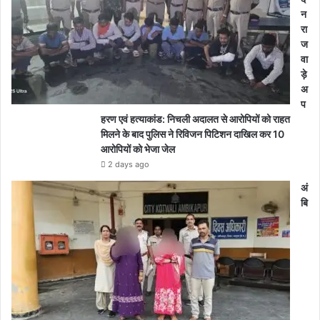
न
रा
ज
वा
ड़े
अ
प
हरण एवं हत्याकांड: निचली अदालत से आरोपियों को राहत
मिलने के बाद पुलिस ने रिविजन पिटिशन दाखिल कर 10
आरोपियों को भेजा जेल
2 days ago
अं
बि