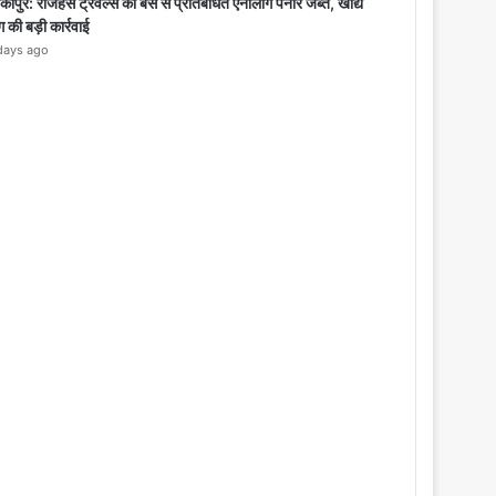
o
िकापुर: राजहंस ट्रेवल्स की बस से प्रतिबंधित एनालॉग पनीर जब्त, खाद्य
s
ग की बड़ी कार्रवाई
e
days ago