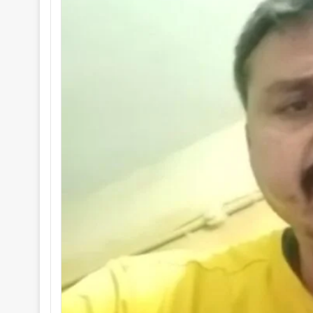
o
a
w
n
o
e
n
m
X
a
i
l