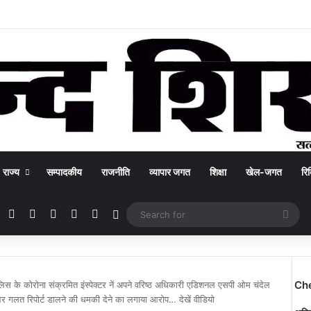
राज्य
सम्पादकीय
राजनीति
व्यापार जगत
शिक्षा
खेल-जगत
रिक
Facebook
X
YouTube
Instagram
WhatsApp
Switch skin
Sea
for
Ch
लिस के कोरोना संक्रमित इंस्पेक्टर नें अपने वरिष्ठ अधिकारी एडिशनल एसपी ओम चंदेल
और गलत रिपोर्ट डालने की धमकी देने का लगाया आरोप… देखें वीडियो