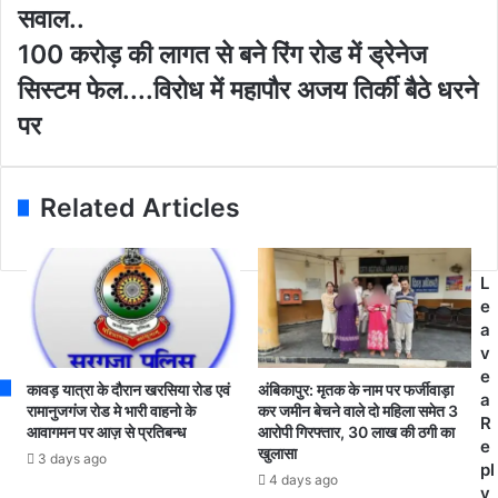
सवाल..
a
क
d
मि
1
100 करोड़ की लागत से बने रिंग रोड में ड्रेनेज
d
ला
0
सिस्टम फेल....विरोध में महापौर अजय तिर्की बैठे धरने
r
को
0
e
रो
क
पर
s
ना
रो
s
पॉ
ड़
जि
की
Related Articles
टि
ला
व
ग
.
त
.
से
L
.
ब
e
स
ने
a
म्प
रिं
v
र्क
ग
e
कावड़ यात्रा के दौरान खरसिया रोड एवं
अंबिकापुर: मृतक के नाम पर फर्जीवाड़ा
में
रो
a
रामानुजगंज रोड मे भारी वाहनो के
कर जमीन बेचने वाले दो महिला समेत 3
आ
ड
R
आवागमन पर आज़ से प्रतिबन्ध
आरोपी गिरफ्तार, 30 लाख की ठगी का
ये
में
e
खुलासा
3 days ago
ब
ड्रे
pl
4 days ago
च्चों
ने
y