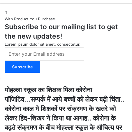
n
o
a
e
s
u
c
b
t
T
e
s
With Product You Purchase
a
u
b
i
Subscribe to our mailing list to get
g
b
o
t
r
e
o
e
the new updates!
a
k
m
Lorem ipsum dolor sit amet, consectetur.
E
n
t
e
r
y
o
मो
मोहल्ला स्कूल का शिक्षक मिला कोरोना
u
ह
पॉजिटिव...सम्पर्क में आये बच्चों को लेकर बढ़ी चिंता..
r
ल्ला
E
स्कू
कोरोना काल मे शिक्षकों पर संक्रमण के खतरे को
m
ल
लेकर हिंद-शिखर ने किया था आगाह.. कोरोना के
a
का
i
शि
बढ़ते संक्रमण के बीच मोहल्ला स्कूल के औचित्य पर
l
क्ष