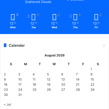
Scattered Clouds
ल्ला
स्कू
ल
के
12
12
12
13
13
औ
℃
℃
℃
℃
℃
Mon
Tue
Wed
Thu
Fri
चि
त्य
प
र
Calendar
स
वा
August 2026
ल
S
M
T
W
T
F
S
.
1
.
2
3
4
5
6
7
8
9
10
11
12
13
14
15
16
17
18
19
20
21
22
23
24
25
26
27
28
29
30
31
« Jul