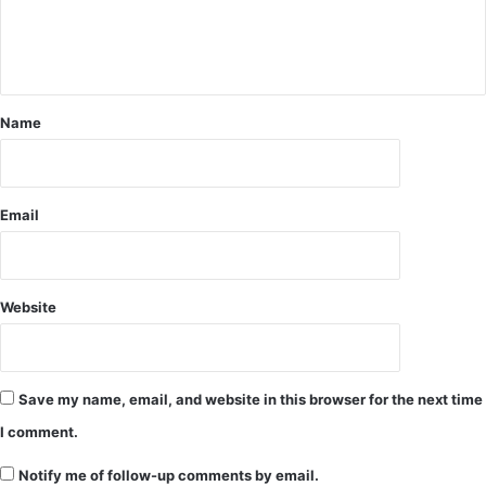
सं
ति
क्र
र्की
म
बै
ण
ठे
के
ध
ख
Name
र
त
ने
रे
प
को
र
ले
Email
क
र
हिं
द
Website
-
शि
ख
र
Save my name, email, and website in this browser for the next time
ने
I comment.
कि
या
Notify me of follow-up comments by email.
था