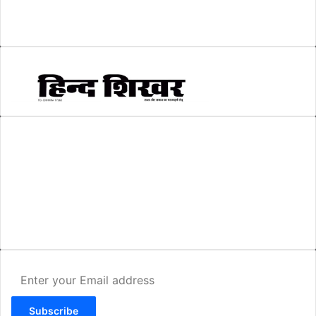
सम्पादकीय
(6)
स्वरोजगार
(6)
AMIT SHRIWASTAVA
(Editor)
Hind Shikhar
Add - Akashwani Chowk, Ambikapur, Distt- Surguja, C.G. Pin no.-
497001
Mo. No. - 9479235154
Email - hindshikhar@gmail.com
Enter
your
Email