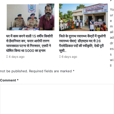
को
ज
ले
सि
Yo
क
स्ट
ur
र
म
e
ब
फे
m
ढ़ी
ल
ail
चिं
.
घर में काम करने वाली 15 वर्षीय किशोरी
जिले के दूरस्थ स्वास्थ्य केंद्रों में सुधरेगी
ad
ता
से हैवानियत कर, फरार आरोपी तरुण
स्वास्थ्य सेवाएं: डीएमएफ मद से 26
.
dr
जायसवाल पटना से गिरफ्तार, एसपी ने
पैरामेडिकल पदों की स्वीकृति, देखें पूरी
.
.
es
घोषित किया था 5000 का इनाम
सूची..
.
.
s
को
4 days ago
6 days ago
वि
wi
रो
रो
ll
ना
ध
not be published.
Required fields are marked
*
का
में
ल
म
Comment
*
मे
हा
शि
पौ
क्ष
र
कों
अ
प
ज
र
य