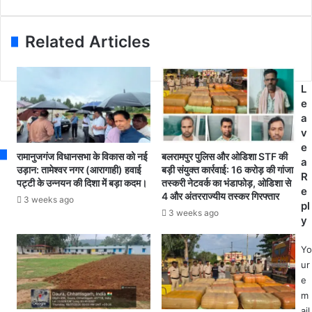
र
पु
a
में
र
i
म
में
Related Articles
l
ना
6
a
या
म
d
ग
री
d
या
L
ज
r
वि
e
स
e
श्व
a
हि
s
आ
v
त
s
दि
e
स
रामानुजगंज विधानसभा के विकास को नई
बलरामपुर पुलिस और ओडिशा STF की
वा
a
र
उड़ान: तामेश्वर नगर (आरागाही) हवाई
बड़ी संयुक्त कार्रवाई: 16 करोड़ की गांजा
सी
R
पट्टी के उन्नयन की दिशा में बड़ा कदम।
तस्करी नेटवर्क का भंडाफोड़, ओडिशा से
गु
दि
e
4 और अंतरराज्यीय तस्कर गिरफ्तार
जा
3 weeks ago
व
pl
में
3 weeks ago
स
y
8
को
Yo
रो
ur
ना
e
पॉ
m
जि
ail