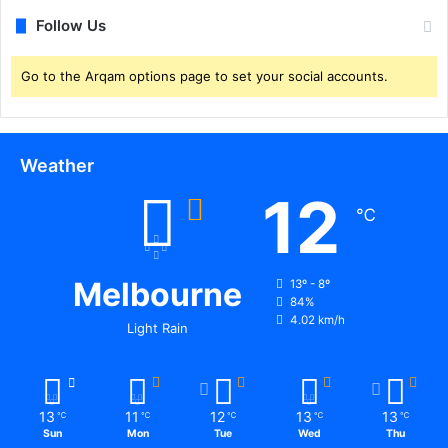
Follow Us
Go to the Arqam options page to set your social accounts.
Weather
12
℃
Melbourne
13º - 8º
84%
4.02 km/h
Light Rain
13
11
12
13
13
℃
℃
℃
℃
℃
Sun
Mon
Tue
Wed
Thu