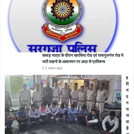
कावड़ यात्रा के दौरान खरसिया रोड एवं रामानुजगंज रोड मे
भारी वाहनो के आवागमन पर आज़ से प्रतिबन्ध
2 days ago
ह
रि
नं
द
न
रा
ज
वा
ड़े