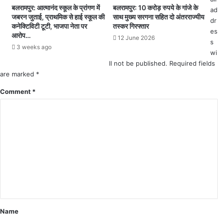
टि
बलरामपुर: आत्मानंद स्कूल के प्रांगण में
बलरामपुर: 10 करोड़ रुपये के गांजे के
ad
व
जबरन जुताई, प्राथमिक से हाई स्कूल की
साथ मुख्य सरगना सहित दो अंतरराज्यीय
dr
म
कनेक्टिविटी टूटी, भाजपा नेता पर
तस्कर गिरफ्तार
es
री
आरोप…
12 June 2026
s
ज
3 weeks ago
wi
.
.
ll not be published.
Required fields
.
are marked
*
2
Comment
*
3
6
म
री
जों
का
लि
या
ग
या
सैं
प
Name
ल