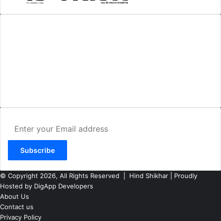
AMIT SHRIWASTAVA
(Editor)
Hind Shikhar
Add - Akashwani Chowk, Ambikapur, Distt- Surguja, C.G. Pin no.-
497001
Mo. No. - 9479235154
Email - hindshikhar@gmail.com
Enter
your
Email
address
© Copyright 2026, All Rights Reserved |
Hind Shikhar
| Proudly
Hosted by
DigApp Developers
About Us
Contact us
Privacy Policy