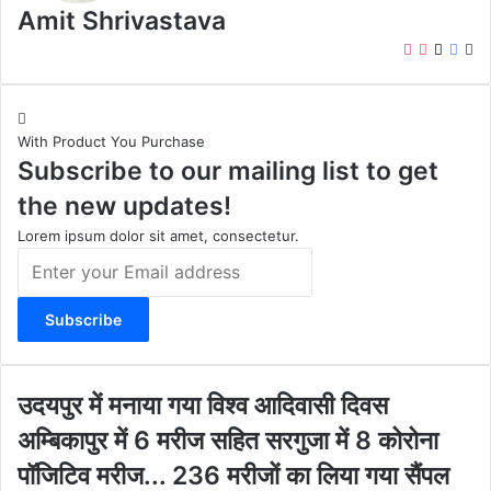
Amit Shrivastava
I
Y
X
F
W
n
o
a
e
s
u
c
b
t
T
e
s
With Product You Purchase
a
u
b
i
Subscribe to our mailing list to get
g
b
o
t
r
e
o
e
the new updates!
a
k
m
Lorem ipsum dolor sit amet, consectetur.
E
n
t
e
r
y
o
उ
उदयपुर में मनाया गया विश्व आदिवासी दिवस
u
द
अ
अम्बिकापुर में 6 मरीज सहित सरगुजा में 8 कोरोना
r
य
म्बि
E
पु
पॉजिटिव मरीज... 236 मरीजों का लिया गया सैंपल
का
m