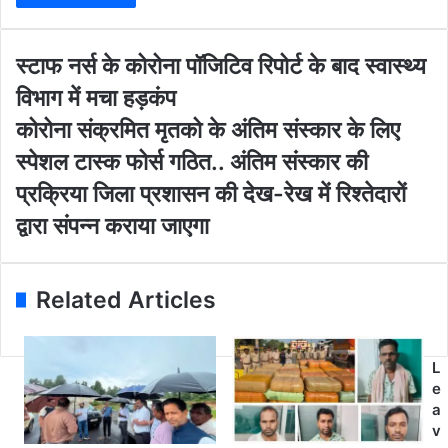
r
y
o
स्टा
स्टाफ नर्स के कोरोना पॉजिटिव रिपोर्ट के बाद स्वास्थ्य
u
फ
विभाग में मचा हड़कंप
r
न
E
र्स
को
कोरोना संक्रमित मृतको के अंतिम संस्कार के लिए
m
के
रो
स्पेशल टास्क फोर्स गठित.. अंतिम संस्कार की
a
को
ना
i
रो
सं
प्रक्रिया जिला प्रशासन की देख-रेख में रिश्तेदारों
l
ना
क्र
द्वारा संपन्न कराया जाएगा
a
पॉ
मि
d
जि
त
d
टि
मृ
r
व
त
Related Articles
e
रि
को
s
पो
के
s
र्ट
अं
L
के
ति
e
बा
म
a
द
सं
v
स्वा
स्का