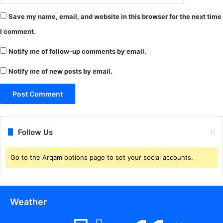
द्वा
Save my name, email, and website in this browser for the next time
रा
सं
I comment.
प
न्न
Notify me of follow-up comments by email.
क
Notify me of new posts by email.
रा
या
जा
ए
गा
Follow Us
Go to the Arqam options page to set your social accounts.
Weather