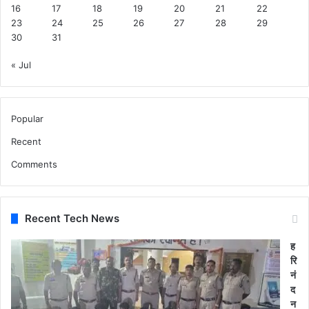
16
17
18
19
20
21
22
23
24
25
26
27
28
29
30
31
« Jul
Popular
Recent
Comments
Recent Tech News
ह
रि
नं
द
न