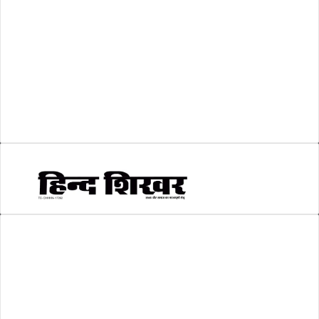
व्यापार जगत
(5)
शिक्षा
(146)
श्री रामलला प्राण प्रतिष्ठा
(3)
सकारात्मक खबर
(2)
सम्पादकीय
(6)
स्वरोजगार
(6)
AMIT SHRIWASTAVA
(Editor)
Hind Shikhar
Add - Akashwani Chowk, Ambikapur, Distt- Surguja, C.G. Pin no.-
497001
Mo. No. - 9479235154