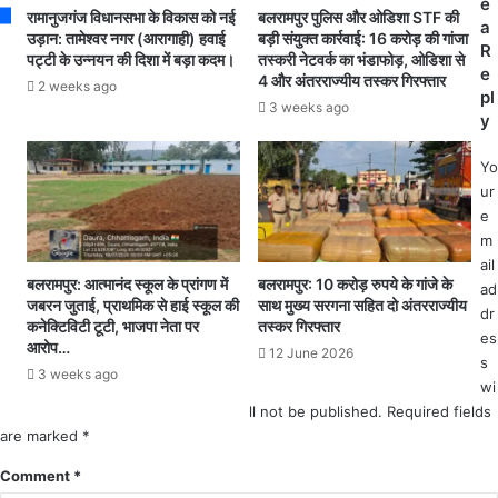
e
स्थ्य
र
रामानुजगंज विधानसभा के विकास को नई
बलरामपुर पुलिस और ओडिशा STF की
a
वि
के
उड़ान: तामेश्वर नगर (आरागाही) हवाई
बड़ी संयुक्त कार्रवाई: 16 करोड़ की गांजा
R
भा
पट्टी के उन्नयन की दिशा में बड़ा कदम।
तस्करी नेटवर्क का भंडाफोड़, ओडिशा से
लि
e
4 और अंतरराज्यीय तस्कर गिरफ्तार
ग
ए
2 weeks ago
pl
में
स्पे
3 weeks ago
y
म
श
चा
ल
Yo
ह
टा
ur
ड़
स्क
e
कं
फो
m
प
र्स
ail
ग
बलरामपुर: आत्मानंद स्कूल के प्रांगण में
बलरामपुर: 10 करोड़ रुपये के गांजे के
ad
ठि
जबरन जुताई, प्राथमिक से हाई स्कूल की
साथ मुख्य सरगना सहित दो अंतरराज्यीय
dr
त
कनेक्टिविटी टूटी, भाजपा नेता पर
तस्कर गिरफ्तार
es
.
आरोप…
12 June 2026
s
.
3 weeks ago
अं
wi
ति
ll not be published.
Required fields
म
are marked
*
सं
Comment
*
स्का