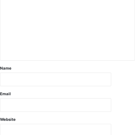
र
की
प्र
क्रि
या
जि
ला
प्र
शा
स
न
Name
की
दे
ख
-
Email
रे
ख
में
रि
Website
श्ते
दा
रों