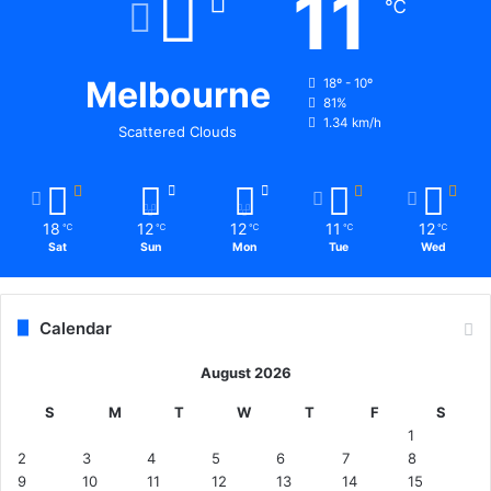
11
℃
Melbourne
18º - 10º
81%
1.34 km/h
Scattered Clouds
18
12
12
11
12
℃
℃
℃
℃
℃
Sat
Sun
Mon
Tue
Wed
Calendar
August 2026
S
M
T
W
T
F
S
1
2
3
4
5
6
7
8
9
10
11
12
13
14
15