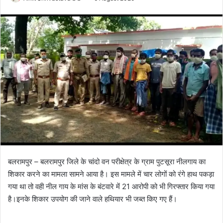
o
e
l
n
l
d
o
a
w
n
o
e
n
m
X
a
i
l
बलरामपुर – बलरामपुर जिले के चांदो वन परीक्षेत्र के ग्राम पुटसूरा नीलगाय का
शिकार करने का मामला सामने आया है। इस मामले में चार लोगों को रंगे हाथ पकड़ा
गया था तो वही नील गाय के मांस के बंटवारे में 21 आरोपी को भी गिरफ्तार किया गया
है।इनके शिकार उपयोग की जाने वाले हथियार भी जब्त किए गए हैं।