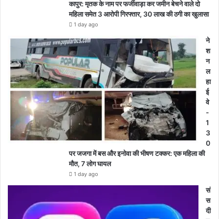
कापुर: मृतक के नाम पर फर्जीवाड़ा कर जमीन बेचने वाले दो
महिला समेत 3 आरोपी गिरफ्तार, 30 लाख की ठगी का खुलासा
1 day ago
ने
श
न
ल
हा
ई
वे
-
1
3
0
पर जजगा में बस और इनोवा की भीषण टक्कर: एक महिला की
मौत, 7 लोग घायल
1 day ago
सं
स
दी