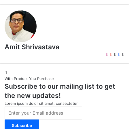
Amit Shrivastava
I
Y
X
F
W
n
o
a
e
s
u
c
b
t
T
e
s
With Product You Purchase
a
u
b
i
Subscribe to our mailing list to get
g
b
o
t
r
e
o
e
the new updates!
a
k
m
Lorem ipsum dolor sit amet, consectetur.
E
n
t
e