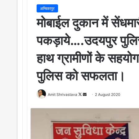
अम्बिकापुर
मोबाईल दुकान में सेंधम
पकड़ाये….उदयपुर पुल
हाथ ग्रामीणों के सहयोग 
पुलिस को सफलता।
Amit Shrivastava
F
S
2 August 2020
o
e
l
n
l
d
o
a
w
n