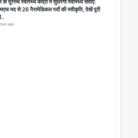
o
 के दूरस्थ स्वास्थ्य केंद्रों में सुधरेगी स्वास्थ्य सेवाएं:
s
मएफ मद से 26 पैरामेडिकल पदों की स्वीकृति, देखें पूरी
e
ी..
days ago