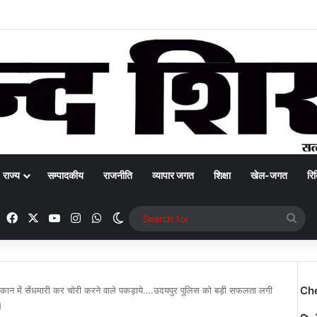
राज्य
सम्पादकीय
राजनीति
व्यापार जगत
शिक्षा
खेल-जगत
रिक
Facebook
X
YouTube
Instagram
WhatsApp
Switch skin
Sea
for
Ch
ुकान में सेंधमारी कर चोरी करने वाले पकड़ाये….उदयपुर पुलिस को बड़ी सफलता लगी
।