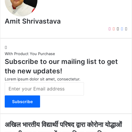
Amit Shrivastava
I
Y
X
F
W
n
o
a
e
s
u
c
b
t
T
e
s
With Product You Purchase
a
u
b
i
Subscribe to our mailing list to get
g
b
o
t
r
e
o
e
the new updates!
a
k
m
Lorem ipsum dolor sit amet, consectetur.
E
n
t
e
r
y
o
अ
अखिल भारतीय विद्यार्थी परिषद द्वारा कोरोना योद्धाओं
u
खि