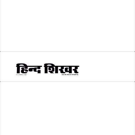
शिक्षा
(146)
श्री रामलला प्राण प्रतिष्ठा
(3)
सकारात्मक खबर
(2)
सम्पादकीय
(6)
स्वरोजगार
(6)
AMIT SHRIWASTAVA
(Editor)
Hind Shikhar
Add - Akashwani Chowk, Ambikapur, Distt- Surguja, C.G. Pin no.-
497001
Mo. No. - 9479235154
Email - hindshikhar@gmail.com