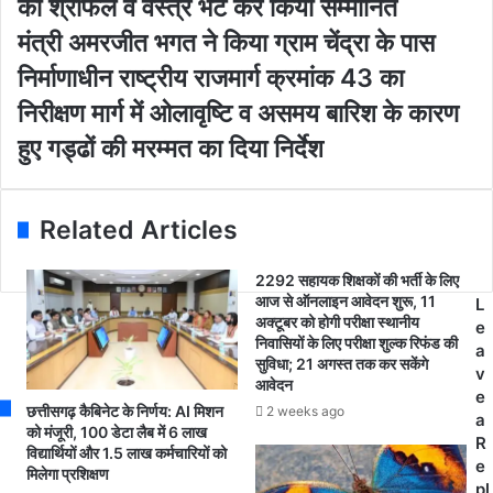
का श्रीफल व वस्त्र भेंट कर किया सम्मानित
r
ल
E
भा
मं
मंत्री अमरजीत भगत ने किया ग्राम चेंद्रा के पास
m
र
त्री
निर्माणाधीन राष्ट्रीय राजमार्ग क्रमांक 43 का
a
ती
अ
i
य
म
निरीक्षण मार्ग में ओलावृष्टि व असमय बारिश के कारण
l
वि
र
हुए गड्ढों की मरम्मत का दिया निर्देश
a
द्या
जी
d
र्थी
त
d
प
भ
r
रि
ग
Related Articles
e
ष
त
s
द
ने
2292 सहायक शिक्षकों की भर्ती के लिए
s
द्वा
कि
आज से ऑनलाइन आवेदन शुरू, 11
L
रा
या
अक्टूबर को होगी परीक्षा स्थानीय
e
को
ग्रा
निवासियों के लिए परीक्षा शुल्क रिफंड की
a
रो
म
सुविधा; 21 अगस्त तक कर सकेंगे
v
ना
चें
आवेदन
e
यो
द्रा
छत्तीसगढ़ कैबिनेट के निर्णय: AI मिशन
2 weeks ago
a
द्धा
के
को मंजूरी, 100 डेटा लैब में 6 लाख
R
ओं
विद्यार्थियों और 1.5 लाख कर्मचारियों को
पा
e
मिलेगा प्रशिक्षण
का
स
pl