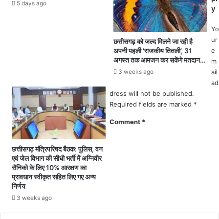
श्री
नि
5 days ago
y
फ
र्मा
ल
णा
Yo
व
धी
ur
छत्तीसगढ़ को जल्द मिलने जा रही है
व
न
अपनी पहली ‘राजकीय तितली’, 31
e
स्त्र
रा
अगस्त तक आमजन कर सकेंगे मतदान…
m
भें
ष्ट्री
3 weeks ago
ail
ट
य
ad
क
रा
dress will not be published.
र
ज
Required fields are marked
*
कि
मा
या
र्ग
Comment
*
स
क्र
म्मा
मां
नि
क
छत्तीसगढ़ मंत्रिपरिषद बैठक: पुलिस, वन
त
4
एवं जेल विभाग की सीधी भर्ती में अग्निवीर
3
सैनिको के लिए 10% आरक्षण का
प्रावधान स्वीकृत सहित लिए गए अन्य
का
निर्णय
नि
री
3 weeks ago
क्ष
ण