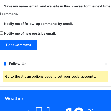
ग
Save my name, email, and website in this browser for the next time
ड्ढों
की
I comment.
म
Notify me of follow-up comments by email.
र
म्म
Notify me of new posts by email.
त
का
दि
या
नि
र्दे
Follow Us
श
Go to the Arqam options page to set your social accounts.
Weather
℃