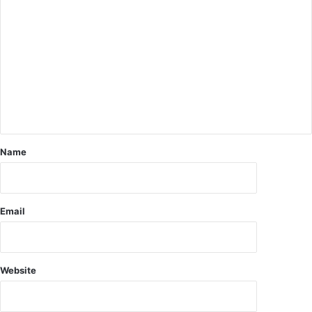
मा
र्ग
में
ओ
ला
वृ
ष्टि
व
अ
स
Name
म
य
बा
रि
Email
श
के
का
र
Website
ण
हु
ए