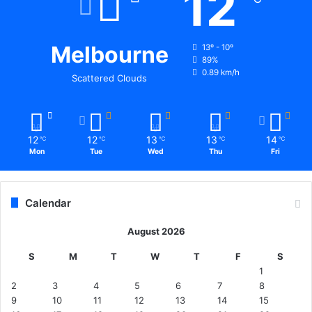
12
Melbourne
13º - 10º
89%
0.89 km/h
Scattered Clouds
12
12
13
13
14
℃
℃
℃
℃
℃
Mon
Tue
Wed
Thu
Fri
Calendar
August 2026
S
M
T
W
T
F
S
1
2
3
4
5
6
7
8
9
10
11
12
13
14
15