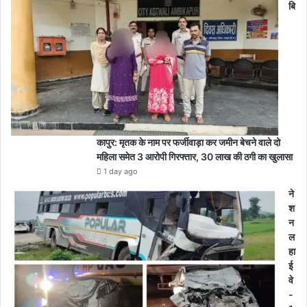
बि
कापुर: मृतक के नाम पर फर्जीवाड़ा कर जमीन बेचने वाले दो
महिला समेत 3 आरोपी गिरफ्तार, 30 लाख की ठगी का खुलासा
1 day ago
ने
श
न
ल
हा
ई
वे
-