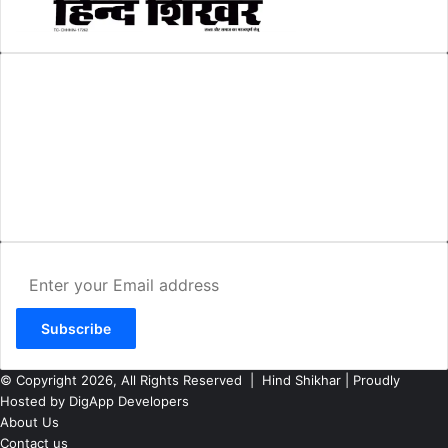
AMIT SHRIWASTAVA
(Editor)
Hind Shikhar
Add - Akashwani Chowk, Ambikapur, Distt- Surguja, C.G. Pin no.-
497001
Mo. No. - 9479235154
Email - hindshikhar@gmail.com
Enter
your
Email
address
© Copyright 2026, All Rights Reserved |
Hind Shikhar
| Proudly
Hosted by
DigApp Developers
About Us
Contact us