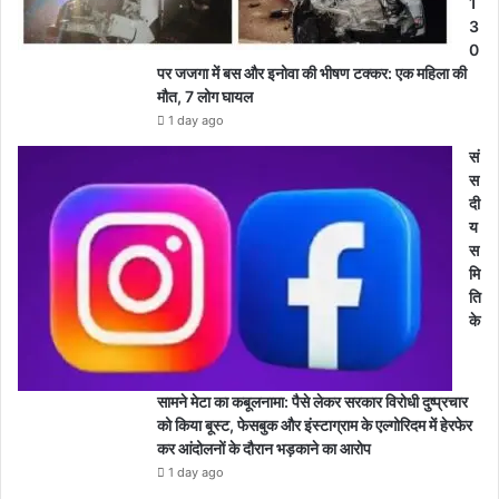
1
3
0
पर जजगा में बस और इनोवा की भीषण टक्कर: एक महिला की
मौत, 7 लोग घायल
1 day ago
सं
स
दी
य
स
मि
ति
के
सामने मेटा का कबूलनामा: पैसे लेकर सरकार विरोधी दुष्प्रचार
को किया बूस्ट, फेसबुक और इंस्टाग्राम के एल्गोरिदम में हेरफेर
कर आंदोलनों के दौरान भड़काने का आरोप
1 day ago