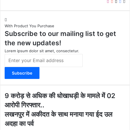
I
Y
X
F
W
n
o
a
e
s
u
c
b
t
T
e
s
With Product You Purchase
a
u
b
i
Subscribe to our mailing list to get
g
b
o
t
r
e
o
e
the new updates!
a
k
m
Lorem ipsum dolor sit amet, consectetur.
E
n
t
e
r
y
o
9
9 करोड़ से अधिक की धोखाधड़ी के मामले में 02
u
क
आरोपी गिरफ्तार..
r
रो
E
ड़
ल
लखनपुर में अकीदत के साथ मनाया गया ईद उल
m
से
ख
अदहा का पर्व
a
अ
न
i