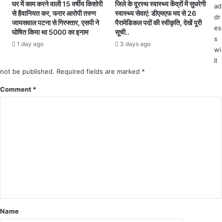
घर में काम करने वाली 15 वर्षीय किशोरी
जिले के दूरस्थ स्वास्थ्य केंद्रों में सुधरेगी
ad
.
का
से हैवानियत कर, फरार आरोपी तरुण
स्वास्थ्य सेवाएं: डीएमएफ मद से 26
dr
प
जायसवाल पटना से गिरफ्तार, एसपी ने
पैरामेडिकल पदों की स्वीकृति, देखें पूरी
es
र्व
घोषित किया था 5000 का इनाम
सूची..
s
1 day ago
3 days ago
wi
ll
not be published.
Required fields are marked
*
Comment
*
Name