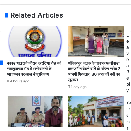
धि
पु
l
क
र
a
की
में
Related Articles
d
धो
अ
d
खा
की
r
ध
द
L
e
ड़ी
त
e
s
के
के
a
s
मा
सा
v
म
थ
e
ले
म
कावड़ यात्रा के दौरान खरसिया रोड एवं
अंबिकापुर: मृतक के नाम पर फर्जीवाड़ा
a
में
ना
रामानुजगंज रोड मे भारी वाहनो के
कर जमीन बेचने वाले दो महिला समेत 3
R
आवागमन पर आज़ से प्रतिबन्ध
आरोपी गिरफ्तार, 30 लाख की ठगी का
0
या
e
खुलासा
2
ग
4 hours ago
pl
आ
या
1 day ago
y
रो
ई
पी
द
Yo
गि
उ
ur
र
ल
e
फ्ता
अ
m
र
द
ail
.
हा