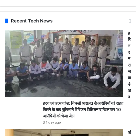
Recent Tech News
ह
रि
नं
द
न
रा
ज
वा
ड़े
अ
प
हरण एवं हत्याकांड: निचली अदालत से आरोपियों को राहत
मिलने के बाद पुलिस ने रिविजन पिटिशन दाखिल कर 10
आरोपियों को भेजा जेल
1 day ago
अं