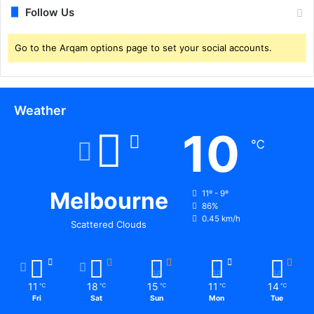
Follow Us
Go to the Arqam options page to set your social accounts.
Weather
10
℃
Melbourne
11º - 9º
86%
0.45 km/h
Scattered Clouds
11
18
15
11
14
℃
℃
℃
℃
℃
Fri
Sat
Sun
Mon
Tue