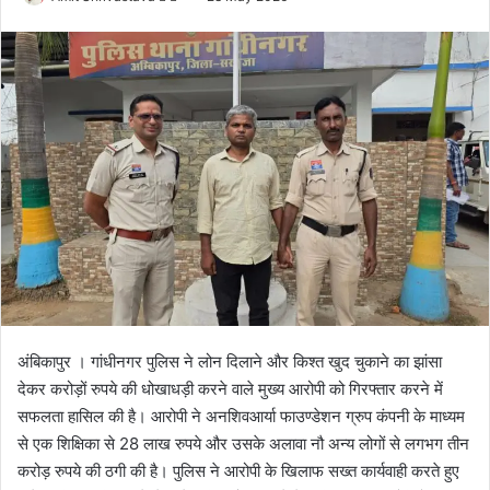
o
e
l
n
l
d
o
a
w
n
o
e
n
m
X
a
i
l
अंबिकापुर । गांधीनगर पुलिस ने लोन दिलाने और किश्त खुद चुकाने का झांसा
देकर करोड़ों रुपये की धोखाधड़ी करने वाले मुख्य आरोपी को गिरफ्तार करने में
सफलता हासिल की है। आरोपी ने अनशिवआर्या फाउण्डेशन ग्रुप कंपनी के माध्यम
से एक शिक्षिका से 28 लाख रुपये और उसके अलावा नौ अन्य लोगों से लगभग तीन
करोड़ रुपये की ठगी की है। पुलिस ने आरोपी के खिलाफ सख्त कार्यवाही करते हुए