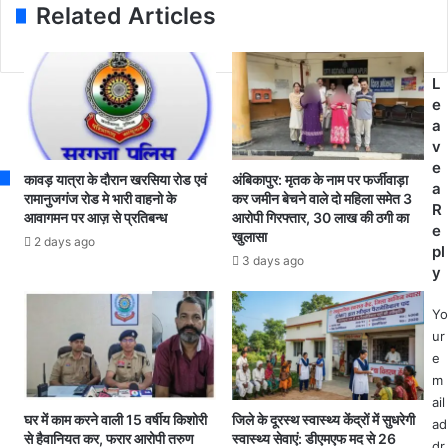
का
Related Articles
ए
पु
अं
र
बि
के
का
L
मा
पु
e
र्ग
र
a
पू
पू
v
री
री
e
त
कावड़ यात्रा के दौरान खरसिया रोड एवं
अंबिकापुर: मृतक के नाम पर फर्जीवाड़ा
त
a
र
रामानुजगंज रोड मे भारी वाहनो के
कर जमीन बेचने वाले दो महिला समेत 3
र
R
ह
आवागमन पर आज़ से प्रतिबन्ध
आरोपी गिरफ्तार, 30 लाख की ठगी का
ह
e
से
खुलासा
2 days ago
तै
pl
बं
3 days ago
या
y
द
र
,
,
Yo
ट्रै
ज
ur
फि
न
e
क
जा
m
डा
ती
ail
य
य
घर में काम करने वाली 15 वर्षीय किशोरी
जिले के दूरस्थ स्वास्थ्य केंद्रों में सुधरेगी
ad
व
से हैवानियत कर, फरार आरोपी तरुण
स्वास्थ्य सेवाएं: डीएमएफ मद से 26
गौ
र्ज
dr