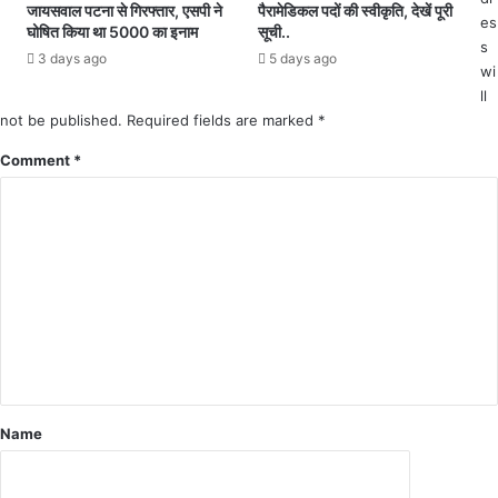
जायसवाल पटना से गिरफ्तार, एसपी ने
पैरामेडिकल पदों की स्वीकृति, देखें पूरी
र
न
es
घोषित किया था 5000 का इनाम
सूची..
व
,
s
3 days ago
5 days ago
दि
वि
wi
व
शे
ll
स
ष
not be published.
Required fields are marked
*
प
पा
र
Comment
*
र्किं
'
ग
अ
औ
ख
र
रा
का
वि
र्य
का
क्र
स
म
यो
स्थ
ज
ल
ना
प्र
'
वे
का
Name
श
शु
द्वा
भा
र