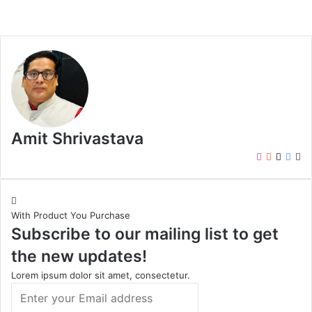
Amit Shrivastava
I
Y
X
F
W
n
o
a
e
s
u
c
b
t
T
e
s
With Product You Purchase
a
u
b
i
Subscribe to our mailing list to get
g
b
o
t
r
e
o
e
the new updates!
a
k
m
Lorem ipsum dolor sit amet, consectetur.
E
n