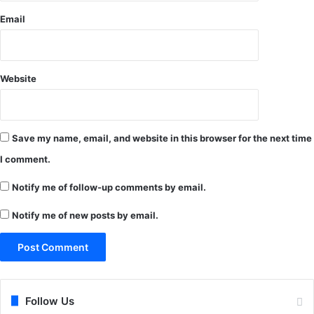
रं
की
भ
Email
ए
,
ड
ज
वा
न
इ
जा
Website
ज
ती
री
य
जा
वि
री
द्रो
Save my name, email, and website in this browser for the next time
,
हों
या
I comment.
के
ता
ना
या
Notify me of follow-up comments by email.
य
त
कों
डा
Notify me of new posts by email.
के
य
प
व
रि
र्ज
वा
न
रों
औ
का
Follow Us
र
स