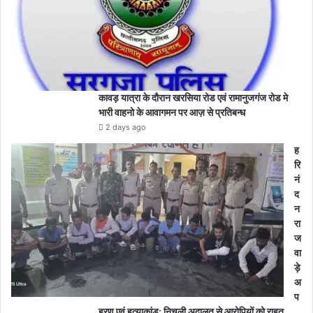
कावड़ यात्रा के दौरान खरसिया रोड एवं रामानुजगंज रोड मे
भारी वाहनो के आवागमन पर आज़ से प्रतिबन्ध
2 days ago
ह
रि
नं
द
न
रा
ज
वा
ड़े
अ
प
हरण एवं हत्याकांड: निचली अदालत से आरोपियों को राहत