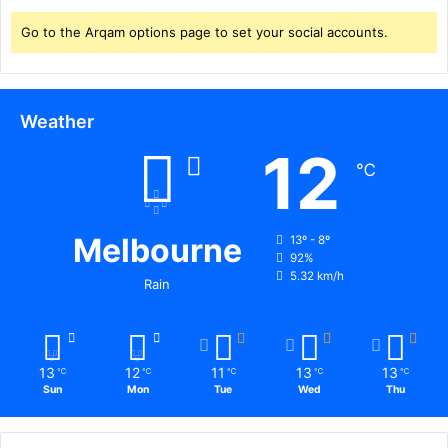
प्र
म्मा
ति
Go to the Arqam options page to set your social accounts.
न
बं
,
ध
श
सु
ह
ब
Weather
र
ह
में
12
6
2
℃
ब
0
जे
0
से
0
दो
Melbourne
13º - 8º
से
प
92%
अ
5.32 km/h
ह
Rain
धि
र
क
2
पु
ब
लि
जे
13
12
11
13
13
℃
℃
℃
℃
℃
स
त
Sun
Mon
Tue
Wed
Thu
के
क
ज
र
वा
हे