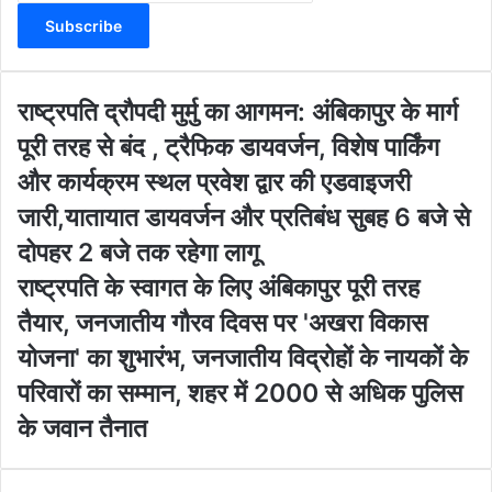
t
e
r
y
o
रा
राष्ट्रपति द्रौपदी मुर्मु का आगमन: अंबिकापुर के मार्ग
u
ष्ट्र
पूरी तरह से बंद , ट्रैफिक डायवर्जन, विशेष पार्किंग
r
प
E
ति
और कार्यक्रम स्थल प्रवेश द्वार की एडवाइजरी
m
द्रौ
जारी,यातायात डायवर्जन और प्रतिबंध सुबह 6 बजे से
a
प
i
दी
दोपहर 2 बजे तक रहेगा लागू
l
मु
रा
राष्ट्रपति के स्वागत के लिए अंबिकापुर पूरी तरह
a
र्मु
ष्ट्र
d
का
तैयार, जनजातीय गौरव दिवस पर 'अखरा विकास
प
d
आ
ति
योजना' का शुभारंभ, जनजातीय विद्रोहों के नायकों के
r
ग
के
e
म
परिवारों का सम्मान, शहर में 2000 से अधिक पुलिस
स्वा
s
न
ग
के जवान तैनात
s
:
त
अं
के
बि
लि