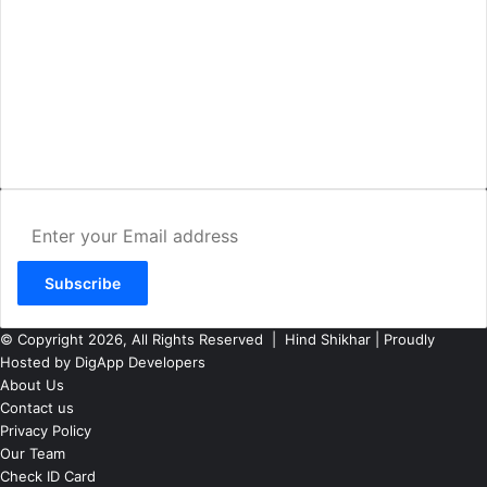
AMIT SHRIWASTAVA
(Editor)
Hind Shikhar
Add - Akashwani Chowk, Ambikapur, Distt- Surguja, C.G. Pin no.-
497001
Mo. No. - 9479235154
Email - hindshikhar@gmail.com
Enter
your
Email
address
© Copyright 2026, All Rights Reserved |
Hind Shikhar
| Proudly
Hosted by
DigApp Developers
About Us
Contact us
Privacy Policy
Our Team
Check ID Card