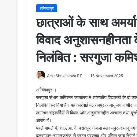
अम्बिकापुर
छात्राओं के साथ अमर्याद
विवाद अनुशासनहीनता के 
निलंबित : सरगुजा कमिश
Amit Shrivastava
F
S
16 November 2025
o
e
अम्बिकापुर ।
l
n
सरगुजा संभाग कमिश्नर कार्यालय ने शासकीय विद्यालयों के दो व्या
l
d
निलंबित कर दिया है। यह कार्रवाई बलरामपुर-रामानुजगंज और जशप
o
a
लगातार सहकर्मियों से विवाद और अनुशासनहीन आचरण तथा दूसरे 
w
n
o
e
आरोप हैं।
n
m
पहले मामले में, शा.उ.मा.वि. बसंतपुर (जिला बलरामपुर-रामानुजगंज
X
a
बलरामपुर-रामानुजगंज से प्राप्त प्रस्ताव और पुलिस जांच रिपोर्