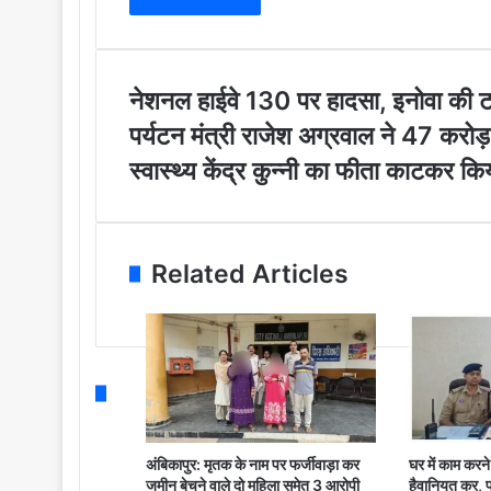
e
r
y
o
u
ने
नेशनल हाईवे 130 पर हादसा, इनोवा की 
r
श
प
पर्यटन मंत्री राजेश अग्रवाल ने 47 करोड़
E
न
र्य
m
ल
स्वास्थ्य केंद्र कुन्नी का फीता काटकर क
ट
a
हा
न
i
ई
मं
l
वे
त्री
a
1
रा
Related Articles
d
3
जे
d
0
श
r
प
अ
e
र
ग्र
s
हा
वा
s
द
ल
सा
ने
,
4
इ
अंबिकापुर: मृतक के नाम पर फर्जीवाड़ा कर
घर में काम करने
7
जमीन बेचने वाले दो महिला समेत 3 आरोपी
हैवानियत कर,
नो