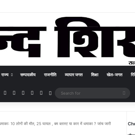
राज्य
सम्पादकीय
राजनीति
व्यापार जगत
शिक्षा
खेल-जगत
रिक
Facebook
X
YouTube
Instagram
WhatsApp
Switch skin
Sea
for
Ch
धमाका: 10 लोगों की मौत, 25 घायल , बम ब्लास्ट या कार में धमाका ? जांच जारी