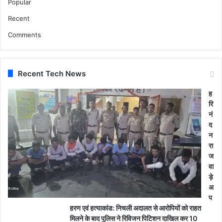
Popular
Recent
Comments
Recent Tech News
ह
रि
नं
द
न
रा
ज
वा
ड़े
अ
प
हरण एवं हत्याकांड: निचली अदालत से आरोपियों को राहत
मिलने के बाद पुलिस ने रिविजन पिटिशन दाखिल कर 10