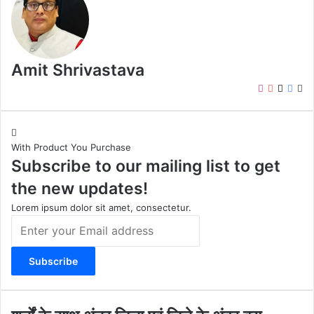
Amit Shrivastava
I
Y
X
F
W
n
o
a
e
s
u
c
b
t
T
e
s
With Product You Purchase
a
u
b
i
Subscribe to our mailing list to get
g
b
o
t
r
e
o
e
the new updates!
a
k
m
Lorem ipsum dolor sit amet, consectetur.
E
n
t
e
r
y
o
श