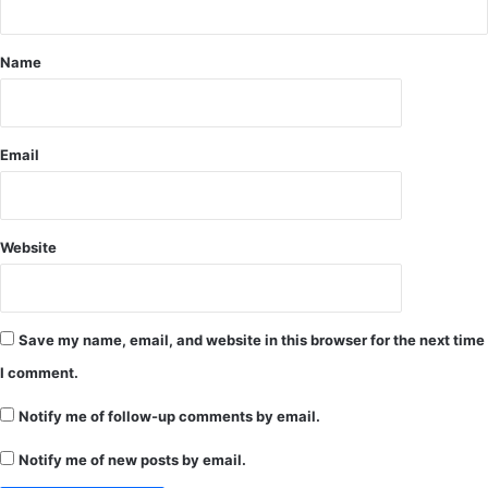
ट
भी
खु
Name
लें
गे
श
र्तों
Email
के
सा
थ
.
Website
.
.
.
दे
Save my name, email, and website in this browser for the next time
खें
आ
I comment.
दे
श
Notify me of follow-up comments by email.
Notify me of new posts by email.