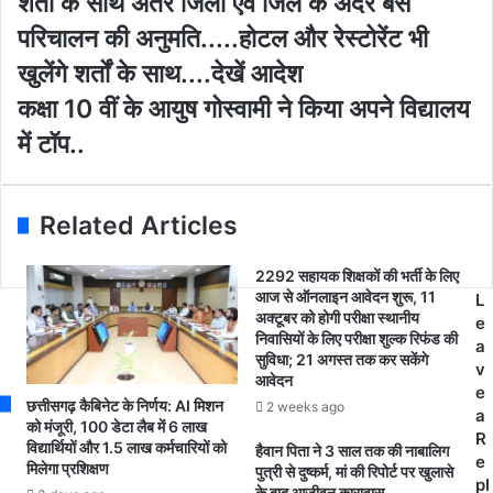
शर्तों के साथ अंतर जिला एवं जिले के अंदर बस
u
र्तों
परिचालन की अनुमति.....होटल और रेस्टोरेंट भी
r
के
E
सा
खुलेंगे शर्तों के साथ....देखें आदेश
m
थ
क
कक्षा 10 वीं के आयुष गोस्वामी ने किया अपने विद्यालय
a
अं
क्षा
i
त
में टॉप..
1
l
र
0
a
जि
वीं
d
ला
के
Related Articles
d
ए
आ
r
वं
यु
e
जि
2292 सहायक शिक्षकों की भर्ती के लिए
ष
s
आज से ऑनलाइन आवेदन शुरू, 11
ले
L
गो
अक्टूबर को होगी परीक्षा स्थानीय
s
के
e
स्वा
निवासियों के लिए परीक्षा शुल्क रिफंड की
अं
a
मी
सुविधा; 21 अगस्त तक कर सकेंगे
द
v
ने
आवेदन
र
e
कि
छत्तीसगढ़ कैबिनेट के निर्णय: AI मिशन
2 weeks ago
ब
a
या
को मंजूरी, 100 डेटा लैब में 6 लाख
स
R
विद्यार्थियों और 1.5 लाख कर्मचारियों को
अ
हैवान पिता ने 3 साल तक की नाबालिग
प
e
मिलेगा प्रशिक्षण
पुत्री से दुष्कर्म, मां की रिपोर्ट पर खुलासे
प
रि
pl
के बाद आजीवन कारावास..