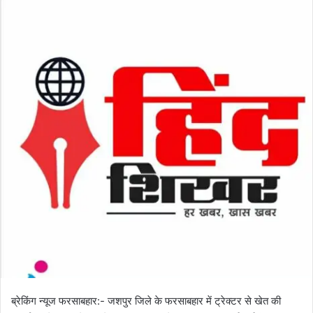
l
n
l
d
o
a
w
n
o
e
n
m
X
a
i
l
ब्रेकिंग न्यूज फरसाबहार:- जशपुर जिले के फरसाबहार में ट्रेक्टर से खेत की