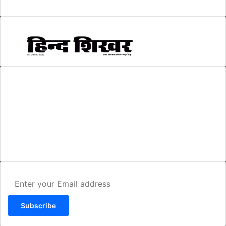
स्वरोजगार
(6)
AMIT SHRIWASTAVA
(Editor)
Hind Shikhar
Add - Akashwani Chowk, Ambikapur, Distt- Surguja, C.G. Pin no.-
497001
Mo. No. - 9479235154
Email - hindshikhar@gmail.com
Enter
your
Email
address