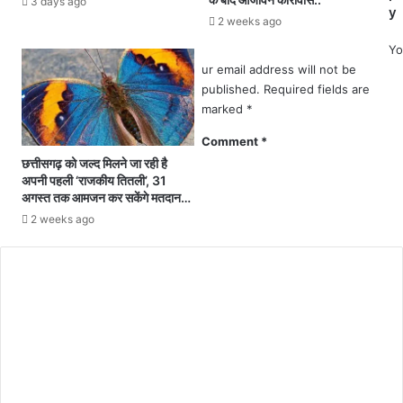
ने
3 days ago
चा
y
वि
2 weeks ago
ल
द्या
न
Yo
ल
की
ur email address will not be
य
अ
published.
Required fields are
में
नु
marked
*
टॉ
म
प
Comment
*
ति
.
.
छत्तीसगढ़ को जल्द मिलने जा रही है
.
.
अपनी पहली ‘राजकीय तितली’, 31
अगस्त तक आमजन कर सकेंगे मतदान…
.
.
2 weeks ago
.
हो
ट
ल
औ
र
रे
स्टो
रें