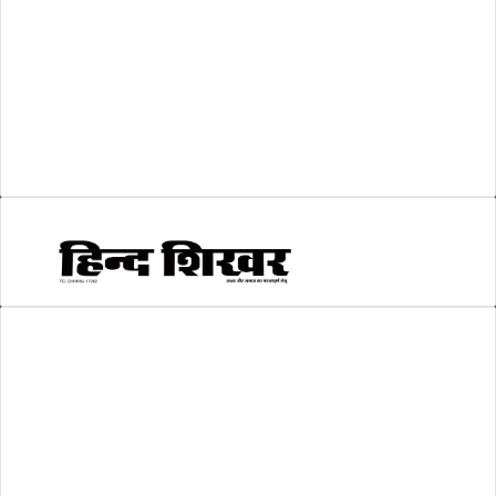
शिक्षा
(146)
श्री रामलला प्राण प्रतिष्ठा
(3)
सकारात्मक खबर
(2)
सम्पादकीय
(6)
स्वरोजगार
(6)
AMIT SHRIWASTAVA
(Editor)
Hind Shikhar
Add - Akashwani Chowk, Ambikapur, Distt- Surguja, C.G. Pin no.-
497001
Mo. No. - 9479235154
Email - hindshikhar@gmail.com