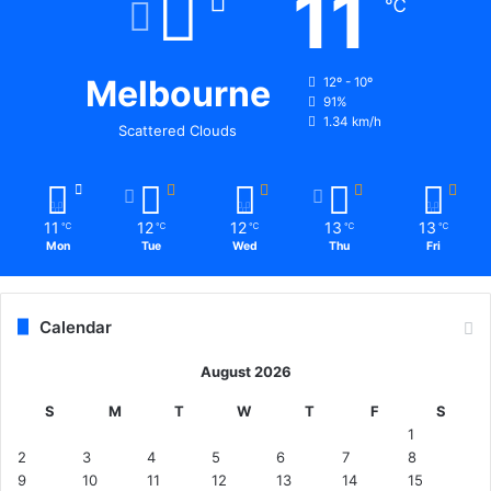
11
℃
Melbourne
12º - 10º
91%
1.34 km/h
Scattered Clouds
11
12
12
13
13
℃
℃
℃
℃
℃
Mon
Tue
Wed
Thu
Fri
Calendar
August 2026
S
M
T
W
T
F
S
1
2
3
4
5
6
7
8
9
10
11
12
13
14
15