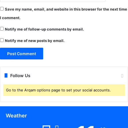
ज
.
प्त
Save my name, email, and website in this browser for the next time
I comment.
Notify me of follow-up comments by email.
Notify me of new posts by email.
Follow Us
Go to the Arqam options page to set your social accounts.
Weather