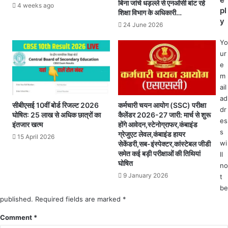
बिना जांचे धड़ल्ले से एनओसी बांट रहे
4 weeks ago
स
शा
pl
शिक्षा विभाग के अधिकारी…
न
स
y
24 June 2026
की
न
ब
में
Yo
ड़ी
म
ur
का
चा
e
र्य
ह
m
वा
ड़
ail
ही
कं
ad
,
सीबीएसई 10वीं बोर्ड रिजल्ट 2026
कर्मचारी चयन आयोग (SSC) परीक्षा
प
dr
घोषित: 25 लाख से अधिक छात्रों का
कैलेंडर 2026-27 जारी: मार्च से शुरू
त
.
es
इंतजार खत्म
होंगे आवेदन,स्टेनोग्राफर,कंबाइंड
ह
.
s
ग्रेजुएट लेवल,कंबाइंड हायर
सी
15 April 2026
म
wi
सेकेंडरी,सब-इंस्पेक्टर,कांस्टेबल जीडी
ल
हि
समेत कई बड़ी परीक्षाओं की तिथियां
ll
दा
ला
घोषित
no
र
ओं
9 January 2026
t
औ
व
be
र
ड्यू
published.
Required fields are marked
*
ना
टी
य
र
Comment
*
ब
त