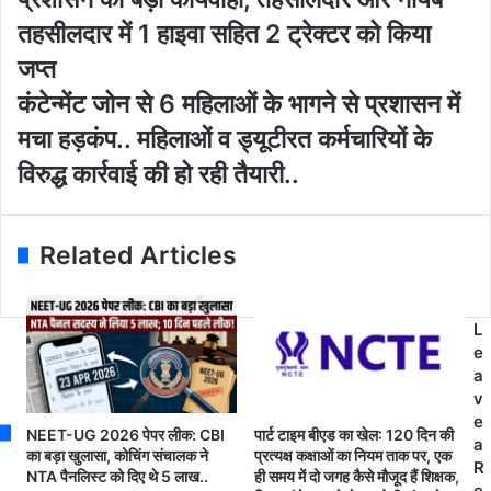
r
ग
E
न्यू
तहसीलदार में 1 हाइवा सहित 2 ट्रेक्टर को किया
m
ज
जप्त
a
कु
i
न
कं
कंटेन्मेंट जोन से 6 महिलाओं के भागने से प्रशासन में
l
कु
टे
मचा हड़कंप.. महिलाओं व ड्यूटीरत कर्मचारियों के
a
री
न्में
d
:
ट
विरुद्ध कार्रवाई की हो रही तैयारी..
d
-
जो
r
अ
न
e
वै
से
Related Articles
s
ध
6
s
रे
म
त
हि
उ
ला
L
त्ख
ओं
e
न
के
a
न
भा
v
प
ग
e
NEET-UG 2026 पेपर लीक: CBI
पार्ट टाइम बीएड का खेल: 120 दिन की
र
ने
a
का बड़ा खुलासा, कोचिंग संचालक ने
प्रत्यक्ष कक्षाओं का नियम ताक पर, एक
प्र
से
R
NTA पैनलिस्ट को दिए थे 5 लाख..
ही समय में दो जगह कैसे मौजूद हैं शिक्षक,
शा
प्र
e