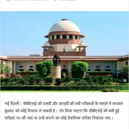
o
e
l
n
l
d
o
a
w
n
o
e
n
m
X
a
i
l
नई दिल्ली। सीबीएसई की दसवीं और बारहवीं की बची परीक्षाओं के मामले में सरकार
बुधवार को कोई फैसला ले सकती है। तय किया जाएगा कि सीबीएसई की बची हुई
परीक्षाएं रद की जाएं या उन्हें कराने का कोई वैकल्पिक तरीका निकाला जाए।