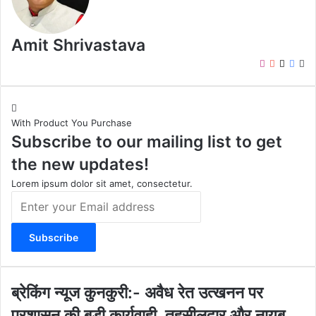
Amit Shrivastava
I
Y
X
F
W
n
o
a
e
s
u
c
b
t
T
e
s
With Product You Purchase
a
u
b
i
Subscribe to our mailing list to get
g
b
o
t
r
e
o
e
the new updates!
a
k
m
Lorem ipsum dolor sit amet, consectetur.
E
n
t
e
r
y
o
ब्रे
ब्रेकिंग न्यूज कुनकुरी:- अवैध रेत उत्खनन पर
u
किं
प्रशासन की बड़ी कार्यवाही, तहसीलदार और नायब