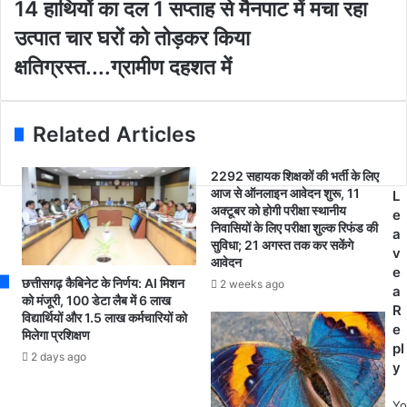
द
1
14 हाथियों का दल 1 सप्ताह से मैनपाट में मचा रहा
l
ल
4
उत्पात चार घरों को तोड़कर किया
a
ने
हा
d
पू
थि
क्षतिग्रस्त....ग्रामीण दहशत में
d
री
यों
r
रा
का
e
त
द
Related Articles
s
तां
ल
s
ड
1
व
स
2292 सहायक शिक्षकों की भर्ती के लिए
म
आज से ऑनलाइन आवेदन शुरू, 11
प्ता
L
अक्टूबर को होगी परीक्षा स्थानीय
चा
ह
e
निवासियों के लिए परीक्षा शुल्क रिफंड की
ते
से
a
सुविधा; 21 अगस्त तक कर सकेंगे
हु
मै
v
आवेदन
ए
न
e
छत्तीसगढ़ कैबिनेट के निर्णय: AI मिशन
2 weeks ago
उ
पा
a
को मंजूरी, 100 डेटा लैब में 6 लाख
प
ट
R
विद्यार्थियों और 1.5 लाख कर्मचारियों को
स
में
e
मिलेगा प्रशिक्षण
र
म
pl
2 days ago
पं
चा
y
च
र
के
हा
Yo