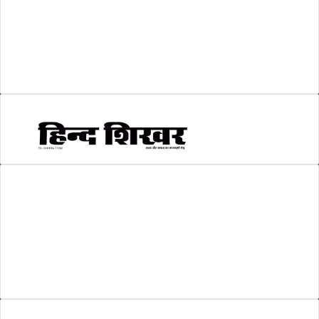
श्री रामलला प्राण प्रतिष्ठा
(3)
सकारात्मक खबर
(2)
सम्पादकीय
(6)
स्वरोजगार
(6)
AMIT SHRIWASTAVA
(Editor)
Hind Shikhar
Add - Akashwani Chowk, Ambikapur, Distt- Surguja, C.G. Pin no.-
497001
Mo. No. - 9479235154
Email - hindshikhar@gmail.com