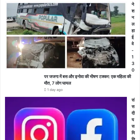
ने
श
न
ल
हा
ई
वे
-
1
3
0
पर जजगा में बस और इनोवा की भीषण टक्कर: एक महिला की
मौत, 7 लोग घायल
1 day ago
सं
स
दी
य
स
मि
ति