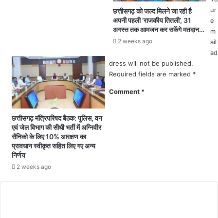
घ
उ
ur
छत्तीसगढ़ को जल्द मिलने जा रही है
र
त्पा
अपनी पहली ‘राजकीय तितली’, 31
e
स
त
अगस्त तक आमजन कर सकेंगे मतदान…
m
हि
चा
2 weeks ago
ail
त
र
ad
3
घ
dress will not be published.
घ
रों
Required fields are marked
*
रों
को
को
तो
Comment
*
कि
ड़
या
क
छत्तीसगढ़ मंत्रिपरिषद बैठक: पुलिस, वन
क्ष
र
एवं जेल विभाग की सीधी भर्ती में अग्निवीर
ति
कि
सैनिको के लिए 10% आरक्षण का
ग्र
या
प्रावधान स्वीकृत सहित लिए गए अन्य
स्त
क्ष
निर्णय
.
ति
2 weeks ago
.
ग्र
.
स्त
.
.
.
.
आ
.