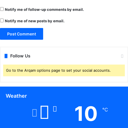
हीं
र
Notify me of follow-up comments by email.
ह
ते
Notify me of new posts by email.
मु
ख्या
ल
य
में
Follow Us
Go to the Arqam options page to set your social accounts.
Weather
10
℃