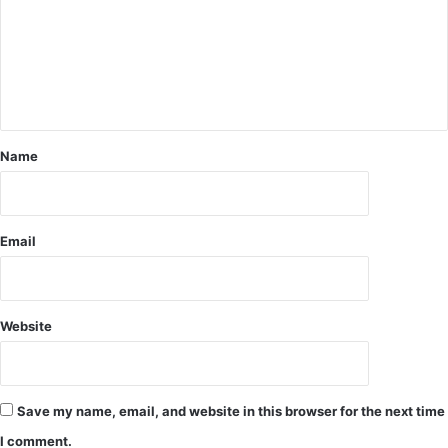
क्रो
.
शि
ग्रा
त
मी
ग्रा
ण
मी
द
णों
ह
का
श
आ
Name
त
रो
में
प
व
न
Email
प
री
क्षे
त्र
Website
अ
धि
का
री
Save my name, email, and website in this browser for the next time
न
I comment.