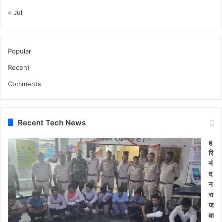
« Jul
Popular
Recent
Comments
Recent Tech News
ह
रि
नं
द
न
रा
ज
वा