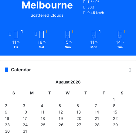
Melbourne
11º - 9º
86%
0.45 km/h
Scattered Clouds
11
18
15
11
14
℃
℃
℃
℃
℃
Fri
Sat
Sun
Mon
Tue
Calendar
August 2026
S
M
T
W
T
F
S
1
2
3
4
5
6
7
8
9
10
11
12
13
14
15
16
17
18
19
20
21
22
23
24
25
26
27
28
29
30
31