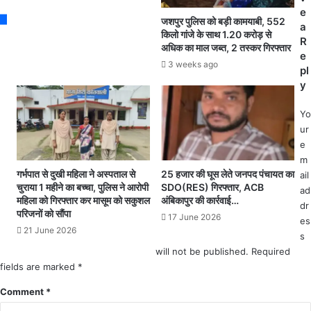
.
से
e
.
जशपुर पुलिस को बड़ी कामयाबी, 552
ए
a
.
किलो गांजे के साथ 1.20 करोड़ से
क
R
.
अधिक का माल जब्त, 2 तस्कर गिरफ्तार
यु
e
.
3 weeks ago
व
pl
सं
क
y
भा
की
गी
द
Yo
य
र्द
ur
को
ना
e
वि
क
m
ड
मौ
गर्भपात से दुखी महिला ने अस्पताल से
25 हजार की घूस लेते जनपद पंचायत का
ail
अ
त
चुराया 1 महीने का बच्चा, पुलिस ने आरोपी
SDO(RES) गिरफ्तार, ACB
ad
स्प
महिला को गिरफ्तार कर मासूम को सकुशल
अंबिकापुर की कार्रवाई…
.
dr
ता
परिजनों को सौंपा
.
17 June 2026
ल
es
.
21 June 2026
से
s
क
आ
will not be published.
Required
ई
ज
fields are marked
*
टु
6
क
Comment
*
को
ड़ों
रो