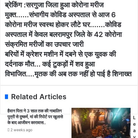
o
ब्रे
ब्रेकिंग :सरगुजा जिला हुआ कोरोना मरीज
u
किं
मुक्त......संभागीय कोविड अस्पताल से आज 6
r
ग
E
:
कोरोना मरीज स्वस्थ होकर लौटे घर.......कोविड
m
स
अस्पताल में केवल बलरामपुर जिले के 42 कोरोना
a
र
i
गु
संक्रमित मरीजों का उपचार जारी
l
जा
ब
बरियों में क्रेशर मशीन में दबने से एक युवक की
a
जि
रि
d
ला
दर्दनाक मौत... कई टुकड़ों में शव हुआ
यों
d
हु
में
विभाजित....मृतक की अब तक नहीं हो पाई है शिनाख्त
r
आ
क्रे
e
को
श
s
रो
र
s
ना
Related Articles
म
म
शी
री
न
हैवान पिता ने 3 साल तक की नाबालिग
ज
पुत्री से दुष्कर्म, मां की रिपोर्ट पर खुलासे
में
L
मु
के बाद आजीवन कारावास..
द
e
क्त
ब
2 weeks ago
a
.
ने
v