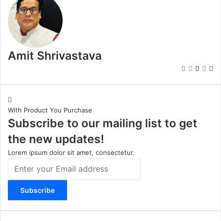
Amit Shrivastava
I
Y
X
F
W
n
o
a
e
s
u
c
b
t
T
e
s
With Product You Purchase
a
u
b
i
Subscribe to our mailing list to get
g
b
o
t
r
e
o
e
the new updates!
a
k
m
Lorem ipsum dolor sit amet, consectetur.
E
n
t
e
r
y