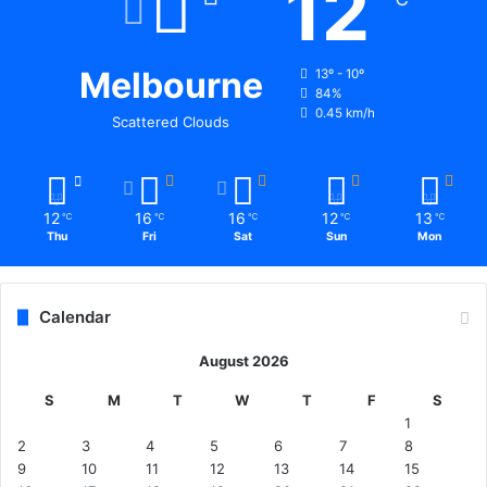
12
को
रो
ना
सं
Melbourne
13º - 10º
क्र
84%
0.45 km/h
मि
Scattered Clouds
त
म
री
जों
12
16
16
12
13
℃
℃
℃
℃
℃
का
Thu
Fri
Sat
Sun
Mon
उ
प
चा
Calendar
र
जा
August 2026
री
S
M
T
W
T
F
S
1
2
3
4
5
6
7
8
9
10
11
12
13
14
15