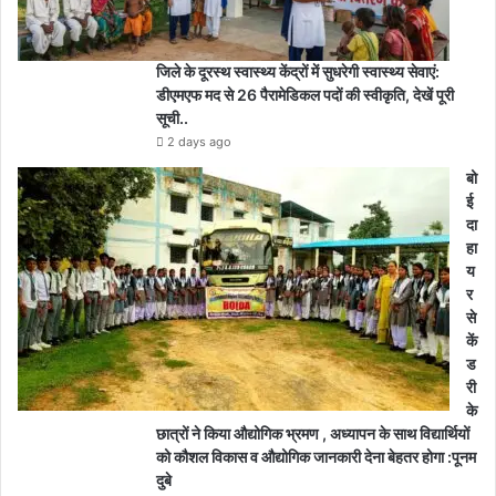
जिले के दूरस्थ स्वास्थ्य केंद्रों में सुधरेगी स्वास्थ्य सेवाएं:
डीएमएफ मद से 26 पैरामेडिकल पदों की स्वीकृति, देखें पूरी
सूची..
2 days ago
बो
ई
दा
हा
य
र
से
कें
ड
री
के
छात्रों ने किया औद्योगिक भ्रमण , अध्यापन के साथ विद्यार्थियों
को कौशल विकास व औद्योगिक जानकारी देना बेहतर होगा :पूनम
दुबे