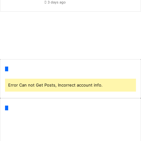
3 days ago
Follow us
Error Can not Get Posts, Incorrect account info.
Categories
Business
(1)
CORONA
(3)