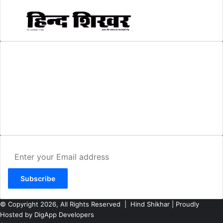
AMIT SHRIWASTAVA
(Editor)
Hind Shikhar
Add - Akashwani Chowk, Ambikapur, Distt- Surguja, C.G. Pin no.-
497001
Mo. No. - 9479235154
Email - hindshikhar@gmail.com
Enter
your
Email
address
© Copyright 2026, All Rights Reserved |
Hind Shikhar
| Proudly
Hosted by
DigApp Developers