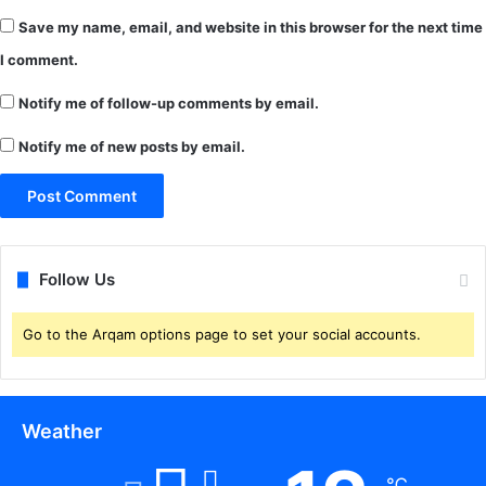
न
वि
हीं
Save my name, email, and website in this browser for the next time
ड
हो
अ
I comment.
पा
स्प
ई
ता
Notify me of follow-up comments by email.
है
ल
शि
Notify me of new posts by email.
में
ना
के
ख्त
व
ल
ब
ल
Follow Us
रा
म
पु
Go to the Arqam options page to set your social accounts.
र
जि
ले
के
Weather
4
2
℃