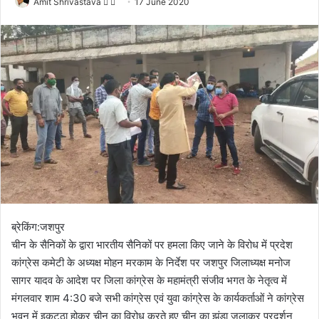
Amit Shrivastava
F
S
17 June 2020
o
e
l
n
l
d
o
a
w
n
o
e
n
m
X
a
i
l
ब्रेकिंग:जशपुर
चीन के सैनिकों के द्वारा भारतीय सैनिकों पर हमला किए जाने के विरोध में प्रदेश
कांग्रेस कमेटी के अध्यक्ष मोहन मरकाम के निर्देश पर जशपुर जिलाध्यक्ष मनोज
सागर यादव के आदेश पर जिला कांग्रेस के महामंत्री संजीव भगत के नेतृत्व में
मंगलवार शाम 4:30 बजे सभी कांग्रेस एवं युवा कांग्रेस के कार्यकर्ताओं ने कांग्रेस
भवन में इकट्ठा होकर चीन का विरोध करते हुए चीन का झंडा जलाकर प्रदर्शन