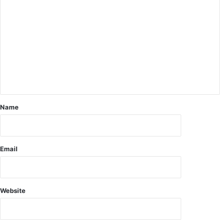
में
ना
श
म
व
री
हु
ज
आ
स्व
वि
स्थ
भा
हो
जि
क
त
र
.
लौ
Name
.
टे
.
घ
.
र
मृ
.
Email
त
.
क
.
की
.
अ
.
ब
Website
.
त
.
क
को