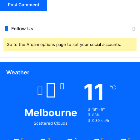
है
पा
नी
Follow Us
Go to the Arqam options page to set your social accounts.
Weather
11
℃
Melbourne
18º - 9º
83%
0.89 km/h
Scattered Clouds