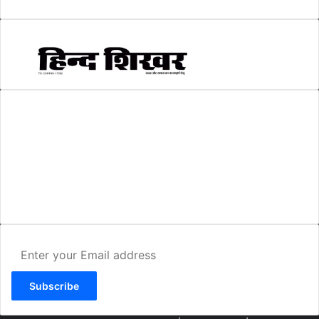
AMIT SHRIWASTAVA
(Editor)
Hind Shikhar
Add - Akashwani Chowk, Ambikapur, Distt- Surguja, C.G. Pin no.-
497001
Mo. No. - 9479235154
Email - hindshikhar@gmail.com
Enter
your
Email
address