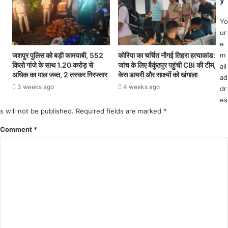
y
5
.
व
प्र
Yo
र्षी
ता
ur
य
प
e
मा
पु
m
जशपुर पुलिस को बड़ी कामयाबी, 552
कोरिया का चर्चित नौगई तिहरा हत्याकांड:
सू
र
किलो गांजे के साथ 1.20 करोड़ से
जांच के लिए बैकुंठपुर पहुंची CBI की टीम,
ail
म
-
अधिक का माल जब्त, 2 तस्कर गिरफ्तार
केस डायरी और साक्ष्यों को खंगाला
ad
की
अ
3 weeks ago
4 weeks ago
dr
मौ
म्बि
es
त
का
s will not be published.
Required fields are marked
*
पु
र
Comment
*
मा
र्ग
अ
व
रु
द्ध
.
.
.