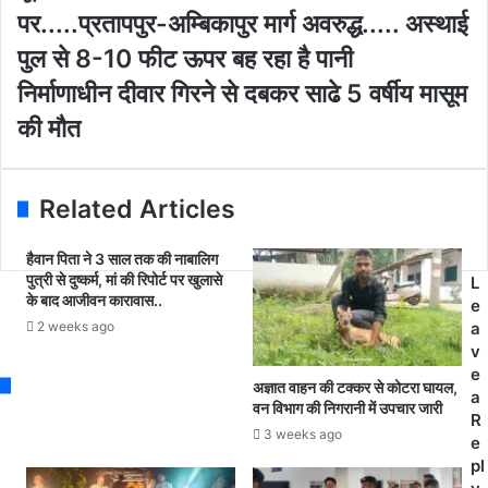
u
स
पर.....प्रतापपुर-अम्बिकापुर मार्ग अवरुद्ध..... अस्थाई
r
ला
E
धा
पुल से 8-10 फीट ऊपर बह रहा है पानी
m
र
नि
निर्माणाधीन दीवार गिरने से दबकर साढे 5 वर्षीय मासूम
a
बा
र्मा
i
रि
की मौत
णा
l
श
धी
a
से
न
d
म
दी
Related Articles
d
हा
वा
r
न
र
e
न
हैवान पिता ने 3 साल तक की नाबालिग
गि
s
पुत्री से दुष्कर्म, मां की रिपोर्ट पर खुलासे
दी
L
र
के बाद आजीवन कारावास..
s
उ
e
ने
फा
2 weeks ago
a
से
न
v
द
प
e
ब
अज्ञात वाहन की टक्कर से कोटरा घायल,
र
a
क
वन विभाग की निगरानी में उपचार जारी
.
R
र
3 weeks ago
.
e
सा
.
pl
ढे
.