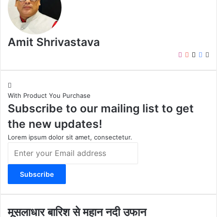
Amit Shrivastava
I
Y
X
F
W
n
o
a
e
s
u
c
b
t
T
e
s
With Product You Purchase
a
u
b
i
Subscribe to our mailing list to get
g
b
o
t
r
e
o
e
the new updates!
a
k
m
Lorem ipsum dolor sit amet, consectetur.
E
n
t
e
r
y
o
मू
मूसलाधार बारिश से महान नदी उफान