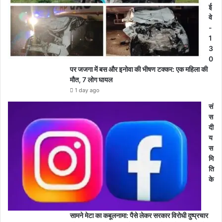
ई
वे
-
1
3
0
पर जजगा में बस और इनोवा की भीषण टक्कर: एक महिला की
मौत, 7 लोग घायल
1 day ago
सं
स
दी
य
स
मि
ति
के
सामने मेटा का कबूलनामा: पैसे लेकर सरकार विरोधी दुष्प्रचार