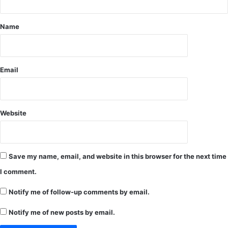
.
.
Name
अ
स्था
ई
पु
Email
ल
से
8
-
Website
1
0
फी
ट
ऊ
Save my name, email, and website in this browser for the next time
प
I comment.
र
ब
Notify me of follow-up comments by email.
ह
र
Notify me of new posts by email.
हा