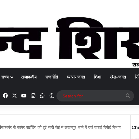
राज्य
सम्पादकीय
राजनीति
व्यापार जगत
शिक्षा
खेल-जगत
रिक
Facebook
X
YouTube
Instagram
WhatsApp
Switch skin
Sea
for
Ch
ांसफार्मर से कॉपर वाइंडिंग की हुई चोरी जेई ने लखनपुर थाने में दर्ज कराई रिपोर्ट विभाग