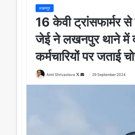
लखनपुर
16 केवी ट्रांसफार्मर से
जेई ने लखनपुर थाने में 
कर्मचारियों पर जताई च
Amit Shrivastava
F
S
29 September 2024
o
e
l
n
l
d
o
a
w
n
o
e
n
m
X
a