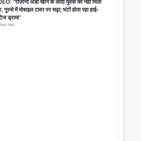
o
EO: “रोज़ाना अंडा खाने के आदी युवक को नहीं मिला
s
, गुस्से में मोबाइल टावर पर चढ़ा; घंटों होता रहा हाई-
e
्टेज ड्रामा”
days ago