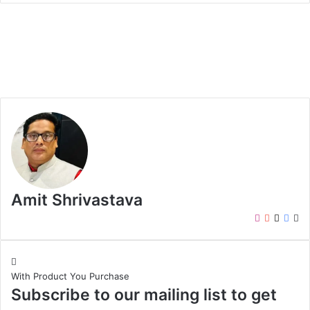
Amit Shrivastava
I
Y
X
F
W
n
o
a
e
s
u
c
b
t
T
e
s
With Product You Purchase
a
u
b
i
Subscribe to our mailing list to get
g
b
o
t
r
e
o
e