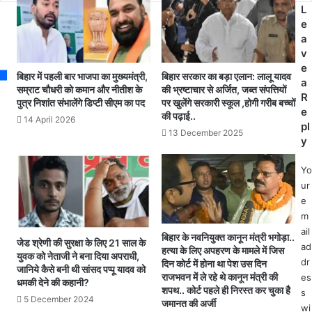
s
स
ज
L
s
पु
के
e
र
प्रा
a
रे
चा
v
ल
र्य
e
बिहार में पहली बार भाजपा का मुख्यमंत्री,
बिहार सरकार का बड़ा एलान: लालू यादव
मं
प
a
सम्राट चौधरी को कमान और नीतीश के
की भ्रष्टाचार से अर्जित, जब्त संपत्तियों
ड
र
R
पुत्र निशांत संभालेंगे डिप्टी सीएम का पद
पर खुलेंगे सरकारी स्कूल ,होगी गरीब बच्चों
ल
का
e
की पढ़ाई..
14 April 2026
से
र्र
pl
13 December 2025
गु
वा
y
ज
ई
र
,
Yo
ने
छा
ur
वा
त्रा
e
ली
से
m
2
छे
ail
बिहार के नवनियुक्त कानून मंत्री भगोड़ा..
8
ड़
जेड श्रेणी की सुरक्षा के लिए 21 साल के
ad
हत्या के लिए अपहरण के मामले में जिस
युवक को नेताजी ने बना दिया अपराधी,
प्र
छा
dr
दिन कोर्ट में होना था पेश उस दिन
जानिये कैसे बनी थी सांसद पप्पू यादव को
मु
ड़
राजभवन में ले रहे थे कानून मंत्री की
es
धमकी देने की कहानी?
ख
के
शपथ.. कोर्ट पहले ही निरस्त कर चुका है
s
5 December 2024
ट्रे
आ
जमानत की अर्जी
wi