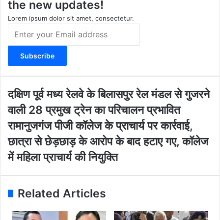
the new updates!
a
k
m
Lorem ipsum dolor sit amet, consectetur.
E
n
t
e
r
y
o
द
दक्षिण पूर्व मध्य रेलवे के बिलासपुर रेल मंडल से गुजरने
u
क्षि
वाली 28 प्रमुख ट्रेन का परिचालन प्रभावित
r
ण
E
पू
रा
रामानुजगंज पीजी कॉलेज के प्राचार्य पर कार्रवाई,
m
र्व
मा
छात्रा से छेड़छाड़ के आरोप के बाद हटाए गए, कॉलेज
a
म
नु
i
ध्य
ज
में महिला प्राचार्य की नियुक्ति
l
रे
गं
a
ल
ज
d
वे
पी
Related Articles
d
के
जी
r
बि
कॉ
e
ला
ले