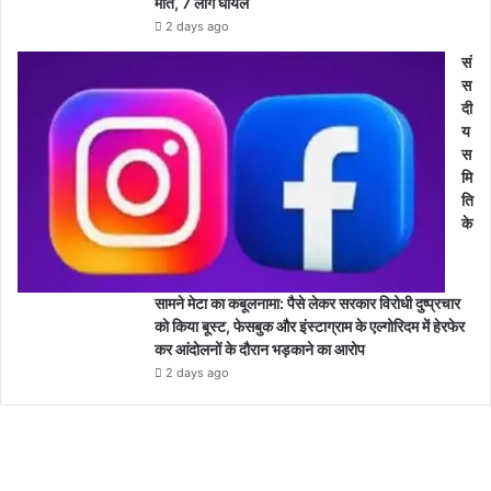
मौत, 7 लोग घायल
2 days ago
सं
स
दी
य
स
मि
ति
के
सामने मेटा का कबूलनामा: पैसे लेकर सरकार विरोधी दुष्प्रचार
को किया बूस्ट, फेसबुक और इंस्टाग्राम के एल्गोरिदम में हेरफेर
कर आंदोलनों के दौरान भड़काने का आरोप
2 days ago