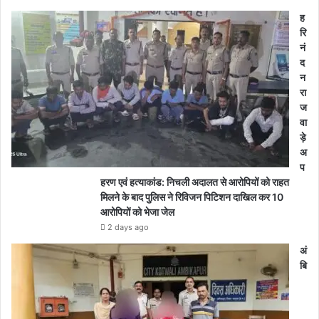
ह
रि
नं
द
न
रा
ज
वा
ड़े
अ
प
हरण एवं हत्याकांड: निचली अदालत से आरोपियों को राहत
मिलने के बाद पुलिस ने रिविजन पिटिशन दाखिल कर 10
आरोपियों को भेजा जेल
2 days ago
अं
बि