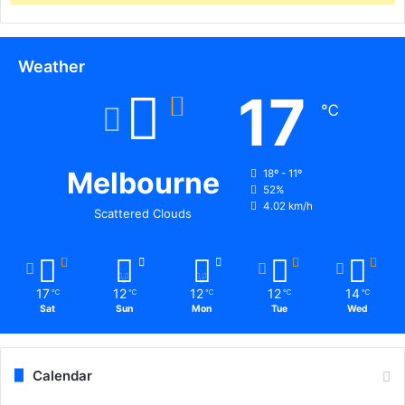
Weather
17
℃
Melbourne
18º - 11º
52%
4.02 km/h
Scattered Clouds
17
12
12
12
14
℃
℃
℃
℃
℃
Sat
Sun
Mon
Tue
Wed
Calendar