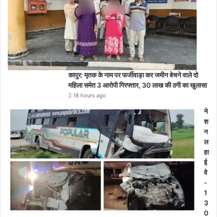
कापुर: मृतक के नाम पर फर्जीवाड़ा कर जमीन बेचने वाले दो
महिला समेत 3 आरोपी गिरफ्तार, 30 लाख की ठगी का खुलासा
18 hours ago
ने
श
न
ल
हा
ई
वे
-
1
3
0