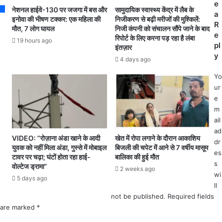
में
e
गा
नेशनल हाईवे-130 पर जजगा में बस और
सामुदायिक स्वास्थ्य केंद्र में लैब के
ल
a
आ
इनोवा की भीषण टक्कर: एक महिला की
निजीकरण से बढ़ी मरीजों की मुश्किलें:
गा
R
मौत, 7 लोग घायल
निजी कंपनी को संचालन सौंपे जाने के बाद
मा
ता
e
रिपोर्ट के लिए करना पड़ रहा है लंबा
में
19 hours ago
र
pl
इंतज़ार
उ
अ
y
4 days ago
त्पा
व्य
त
व
Yo
म
स्था
ur
चा
से
e
ते
जू
m
हु
झ
ail
ए
र
ad
ग्रा
हे
VIDEO: “रोज़ाना अंडा खाने के आदी
खेत में रोपा लगाने के दौरान आकाशिय
dr
मी
युवक को नहीं मिला अंडा, गुस्से में मोबाइल
बिजली की चपेट में आने से 7 वर्षीय मासूम
छा
es
णों
टावर पर चढ़ा; घंटों होता रहा हाई-
बालिका की हुई मौत
त्र
s
के
वोल्टेज ड्रामा”
-
2 weeks ago
घ
wi
5 days ago
छा
र
ll
त्रा
को
not be published.
Required fields
ओं
कि
are marked
*
ने
या
कि