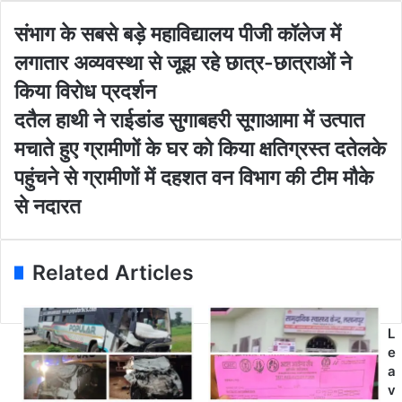
y
o
सं
संभाग के सबसे बड़े महाविद्यालय पीजी कॉलेज में
u
भा
लगातार अव्यवस्था से जूझ रहे छात्र-छात्राओं ने
r
ग
E
के
किया विरोध प्रदर्शन
m
स
द
दतैल हाथी ने राईडांड सुगाबहरी सूगाआमा में उत्पात
a
ब
तै
i
से
मचाते हुए ग्रामीणों के घर को किया क्षतिग्रस्त दतेलके
ल
l
ब
हा
पहुंचने से ग्रामीणों में दहशत वन विभाग की टीम मौके
a
ड़े
थी
d
म
से नदारत
ने
d
हा
रा
r
वि
ई
e
द्या
डां
Related Articles
s
ल
ड
s
य
सु
पी
गा
जी
L
ब
कॉ
e
ह
ले
a
री
ज
v
सू