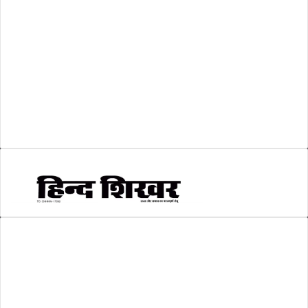
व्यापार जगत
(5)
शिक्षा
(146)
श्री रामलला प्राण प्रतिष्ठा
(3)
सकारात्मक खबर
(2)
सम्पादकीय
(6)
स्वरोजगार
(6)
AMIT SHRIWASTAVA
(Editor)
Hind Shikhar
Add - Akashwani Chowk, Ambikapur, Distt- Surguja, C.G. Pin no.-
497001