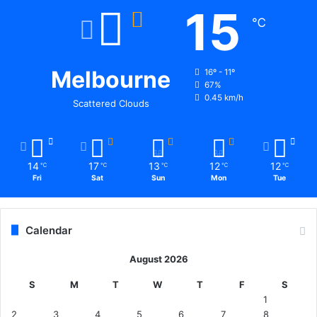
15
℃
Melbourne
16º - 11º
67%
0.45 km/h
Scattered Clouds
14
17
13
12
12
℃
℃
℃
℃
℃
Fri
Sat
Sun
Mon
Tue
Calendar
August 2026
S
M
T
W
T
F
S
1
2
3
4
5
6
7
8