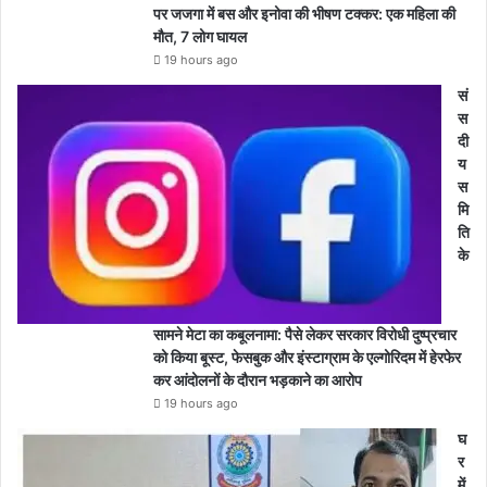
पर जजगा में बस और इनोवा की भीषण टक्कर: एक महिला की
मौत, 7 लोग घायल
19 hours ago
सं
स
दी
य
स
मि
ति
के
सामने मेटा का कबूलनामा: पैसे लेकर सरकार विरोधी दुष्प्रचार
को किया बूस्ट, फेसबुक और इंस्टाग्राम के एल्गोरिदम में हेरफेर
कर आंदोलनों के दौरान भड़काने का आरोप
19 hours ago
घ
र
में