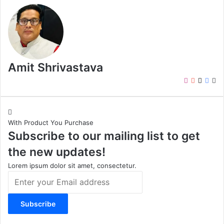
Amit Shrivastava
I
Y
X
F
W
n
o
a
e
s
u
c
b
t
T
e
s
With Product You Purchase
a
u
b
i
Subscribe to our mailing list to get
g
b
o
t
r
e
o
e
the new updates!
a
k
m
Lorem ipsum dolor sit amet, consectetur.
E
n
t
e
r