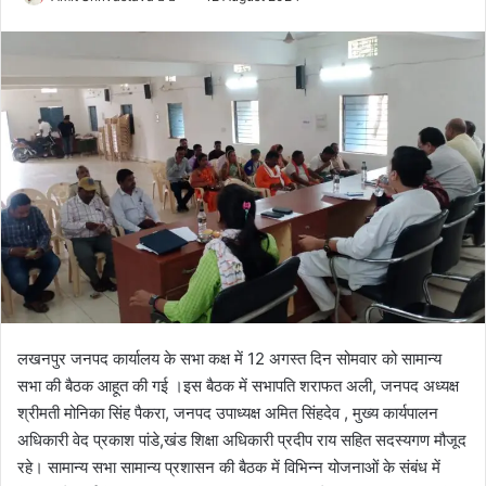
o
e
l
n
l
d
o
a
w
n
o
e
n
m
X
a
i
l
लखनपुर जनपद कार्यालय के सभा कक्ष में 12 अगस्त दिन सोमवार को सामान्य
सभा की बैठक आहूत की गई ।इस बैठक में सभापति शराफत अली, जनपद अध्यक्ष
श्रीमती मोनिका सिंह पैकरा, जनपद उपाध्यक्ष अमित सिंहदेव , मुख्य कार्यपालन
अधिकारी वेद प्रकाश पांडे,खंड शिक्षा अधिकारी प्रदीप राय सहित सदस्यगण मौजूद
रहे। सामान्य सभा सामान्य प्रशासन की बैठक में विभिन्न योजनाओं के संबंध में