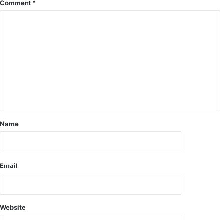
Comment
*
क्ष
या
ति
वि
ग्र
रो
स्त
ध
द
प्र
ते
द
ल
र्श
के
न
प
हुं
च
ने
Name
से
ग्रा
मी
णों
Email
में
द
ह
श
Website
त