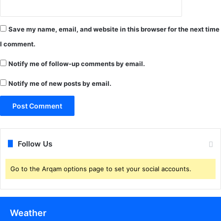
व
न
वि
Save my name, email, and website in this browser for the next time
भा
ग
I comment.
की
टी
Notify me of follow-up comments by email.
म
Notify me of new posts by email.
मौ
के
से
न
दा
र
Follow Us
त
Go to the Arqam options page to set your social accounts.
Weather