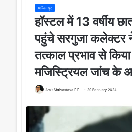
अम्बिकापुर
हॉस्टल में 13 वर्षीय छा
पहुंचे सरगुजा कलेक्टर 
तत्काल प्रभाव से किया 
मजिस्ट्रियल जांच के 
Amit Shrivastava
F
S
29 February 2024
o
e
l
n
l
d
o
a
w
n