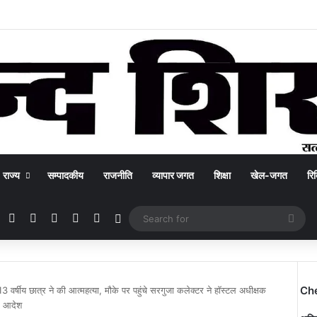
राज्य
सम्पादकीय
राजनीति
व्यापार जगत
शिक्षा
खेल-जगत
रिक
Facebook
X
YouTube
Instagram
WhatsApp
Switch skin
Sea
for
Ch
 13 वर्षीय छात्र ने की आत्महत्या, मौके पर पहुंचे सरगुजा कलेक्टर ने हॉस्टल अधीक्षक
के आदेश