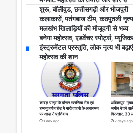
मैनपाट महोत्सव की तैयारी जोर शोर से
r
न
शुरू, बॉलीवुड, छत्तीसगढ़ी और भोजपुरी
E
पा
m
ट
कलाकारों, पतंगबाज टीम, कठपुतली नृत्य
a
म
मलखंभ खिलाड़ियों की मौजूदगी से भव्य
i
हो
l
त्स
बनेगा महोत्सव, एडवेंचर स्पोर्ट्स, म्यूजि
a
व
इंस्ट्रुमेंटल प्रस्तुति, लोक नृत्य भी बढ़ाएं
d
की
d
तै
महोत्सव की शान
r
या
e
री
s
जो
s
र
शो
र
से
कावड़ यात्रा के दौरान खरसिया रोड एवं
अंबिकापुर: मृतक
शु
रामानुजगंज रोड मे भारी वाहनो के आवागमन
जमीन बेचने वाल
रू
पर आज़ से प्रतिबन्ध
गिरफ्तार, 30 
,
1 day ago
2 days ago
बॉ
ली