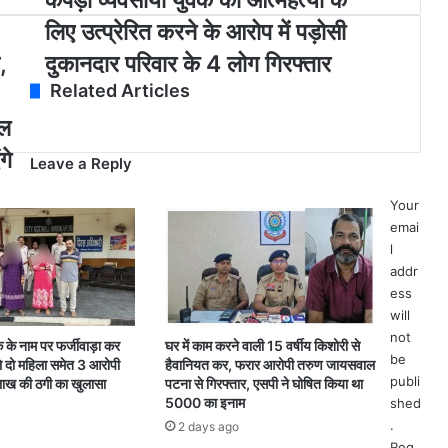
कपड़ा व्यवसायी युवक को आत्महत्या के
प
लिए उत्प्रेरित करने के आरोप में पड़ोसी
ड़ा
व्य
,
दुकानदार परिवार के 4 लोग गिरफ्तार
व
Related Articles
सा
यी
कल
यु
गे
Leave a Reply
व
क
को
Your
आ
emai
त्म
l
ह
addr
त्या
ess
के
will
लि
not
 के नाम पर फर्जीवाड़ा कर
घर में काम करने वाली 15 वर्षीय किशोरी से
ए
be
े दो महिला समेत 3 आरोपी
हैवानियत कर, फरार आरोपी तरुण जायसवाल
उ
publi
लाख की ठगी का खुलासा
पटना से गिरफ्तार, एसपी ने घोषित किया था
त्प्रे
5000 का इनाम
shed
रि
.
2 days ago
त
Req