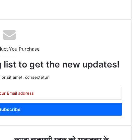
duct You Purchase
 list to get the new updates!
or sit amet, consectetur.
क