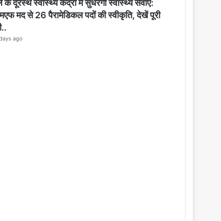
o
 के दूरस्थ स्वास्थ्य केंद्रों में सुधरेगी स्वास्थ्य सेवाएं:
s
मएफ मद से 26 पैरामेडिकल पदों की स्वीकृति, देखें पूरी
e
ी..
days ago