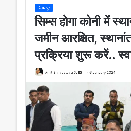
बिलासपुर
सिम्स होगा कोनी में स्
जमीन आरक्षित, स्थानां
प्रक्रिया शुरू करें.. स्वा
Amit Shrivastava
F
S
6 January 2024
o
e
l
n
l
d
o
a
w
n
o
e
n
m
X
a