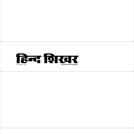
श्री रामलला प्राण प्रतिष्ठा
(3)
सकारात्मक खबर
(2)
सम्पादकीय
(6)
स्वरोजगार
(6)
AMIT SHRIWASTAVA
(Editor)
Hind Shikhar
Add - Akashwani Chowk, Ambikapur, Distt- Surguja, C.G. Pin no.-
497001
Mo. No. - 9479235154
Email - hindshikhar@gmail.com