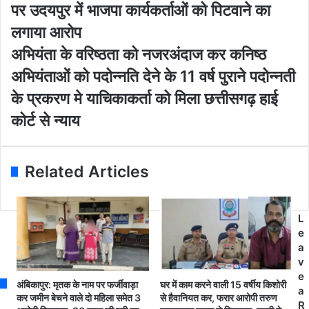
i
ग
पर उदयपुर में भाजपा कार्यकर्ताओं को पिटवाने का
l
में
लगाया आरोप
a
1
d
0
अ
अभियंता के वरिष्ठता को नजरअंदाज कर कनिष्ठ
d
सी
भि
अभियंताओं को पदोन्नति देने के 11 वर्ष पुराने पदोन्नती
r
टें
यं
e
जी
ता
के प्रकरण मे याचिकाकर्ता को मिला छत्तीसगढ़ हाई
s
ते
के
कोर्ट से न्याय
s
गी
व
भा
रि
ज
ष्ठ
पा
ता
Related Articles
.
को
.
न
खा
ज
L
द्य
र
e
मं
अं
a
त्री
दा
v
के
ज
e
लो
क
अंबिकापुर: मृतक के नाम पर फर्जीवाड़ा
घर में काम करने वाली 15 वर्षीय किशोरी
a
ग
र
कर जमीन बेचने वाले दो महिला समेत 3
से हैवानियत कर, फरार आरोपी तरुण
R
ब