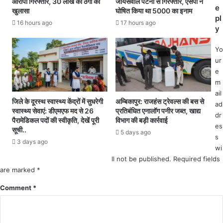
आरोपी गिरफ्तार, 30 लाख की ठगी का
जायसवाल पटना से गिरफ्तार, एसपी ने
क
e
तौ
खुलासा
घोषित किया था 5000 का इनाम
नि
pl
ली
ष्ठ
16 hours ago
17 hours ago
y
में
अ
बी
भि
Yo
जे
यं
ur
पी
ता
e
को
ओं
m
वो
को
ail
ट
प
जिले के दूरस्थ स्वास्थ्य केंद्रों में सुधरेगी
अम्बिकापुर: राजहंस ट्रेवल्स की बस से
ad
दे
दो
स्वास्थ्य सेवाएं: डीएमएफ मद से 26
प्रतिबंधित एनालॉग पनीर जब्त, खाद्य
ने
dr
न्न
पैरामेडिकल पदों की स्वीकृति, देखें पूरी
विभाग की बड़ी कार्रवाई
वा
es
ति
सूची..
5 days ago
लो
s
दे
3 days ago
को
ने
wi
चु
के
ll not be published.
Required fields
ना
1
are marked
*
व
1
Comment
*
बा
व
द
र्ष
दे
पु
ख
रा