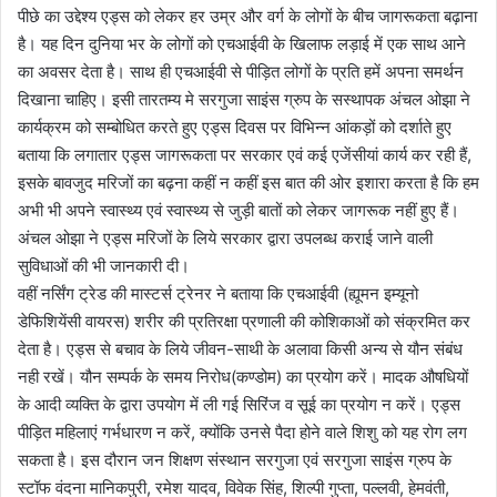
पीछे का उद्देश्य एड्स को लेकर हर उम्र और वर्ग के लोगों के बीच जागरूकता बढ़ाना
है। यह दिन दुनिया भर के लोगों को एचआईवी के खिलाफ लड़ाई में एक साथ आने
का अवसर देता है। साथ ही एचआईवी से पीड़ित लोगों के प्रति हमें अपना समर्थन
दिखाना चाहिए। इसी तारतम्य मे सरगुजा साइंस ग्रुप के सस्थापक अंचल ओझा ने
कार्यक्रम को सम्बोधित करते हुए एड्स दिवस पर विभिन्न आंकड़ों को दर्शाते हुए
बताया कि लगातार एड्स जागरूकता पर सरकार एवं कई एजेंसीयां कार्य कर रही हैं,
इसके बावजुद मरिजों का बढ़ना कहीं न कहीं इस बात की ओर इशारा करता है कि हम
अभी भी अपने स्वास्थ्य एवं स्वास्थ्य से जुड़ी बातों को लेकर जागरूक नहीं हुए हैं।
अंचल ओझा ने एड्स मरिजों के लिये सरकार द्वारा उपलब्ध कराई जाने वाली
सुविधाओं की भी जानकारी दी।
वहीं नर्सिंग ट्रेड की मास्टर्स ट्रेनर ने बताया कि एचआईवी (ह्यूमन इम्यूनो
डेफिशियेंसी वायरस) शरीर की प्रतिरक्षा प्रणाली की कोशिकाओं को संक्रमित कर
देता है। एड्स से बचाव के लिये जीवन-साथी के अलावा किसी अन्‍य से यौन संबंध
नही रखें। यौन सम्‍पर्क के समय निरोध(कण्‍डोम) का प्रयोग करें। मादक औषधियों
के आदी व्‍यक्ति के द्वारा उपयोग में ली गई सिरिंज व सूई का प्रयोग न करें। एड्स
पीड़ित महिलाएं गर्भधारण न करें, क्‍योंकि उनसे पैदा होने वाले‍ शिशु को यह रोग लग
सकता है। इस दौरान जन शिक्षण संस्थान सरगुजा एवं सरगुजा साइंस ग्रुप के
स्टॉफ वंदना मानिकपुरी, रमेश यादव, विवेक सिंह, शिल्पी गुप्ता, पल्लवी, हेमवंती,