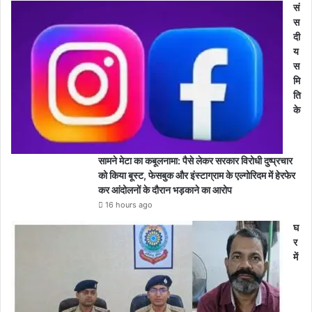
सं
स
दी
य
स
मि
ति
के
सामने मेटा का कबूलनामा: पैसे लेकर सरकार विरोधी दुष्प्रचार
को किया बूस्ट, फेसबुक और इंस्टाग्राम के एल्गोरिदम में हेरफेर
कर आंदोलनों के दौरान भड़काने का आरोप
16 hours ago
घ
र
में