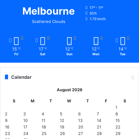
र
Melbourne
17º - 11º
उ
65%
1.79 km/h
द
Scattered Clouds
य
पु
र
में
15
17
12
12
14
℃
℃
℃
℃
℃
भा
Fri
Sat
Sun
Mon
Tue
ज
पा
का
Calendar
र्य
क
August 2026
र्ता
ओं
S
M
T
W
T
F
S
को
1
पि
2
3
4
5
6
7
8
ट
9
10
11
12
13
14
15
वा
16
17
18
19
20
21
22
ने
23
24
25
26
27
28
29
का