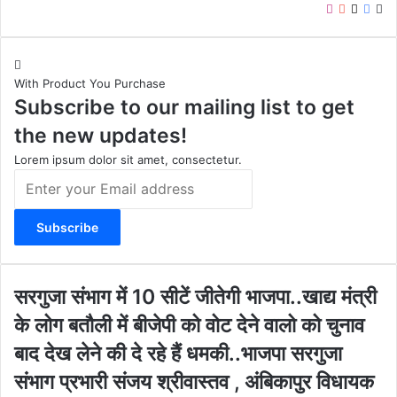
I
Y
X
F
W
n
o
a
e
s
u
c
b
t
T
e
s
With Product You Purchase
a
u
b
i
Subscribe to our mailing list to get
g
b
o
t
r
e
o
e
the new updates!
a
k
m
Lorem ipsum dolor sit amet, consectetur.
E
n
t
e
r
y
o
स
सरगुजा संभाग में 10 सीटें जीतेगी भाजपा..खाद्य मंत्री
u
र
के लोग बतौली में बीजेपी को वोट देने वालो को चुनाव
r
गु
E
जा
बाद देख लेने की दे रहे हैं धमकी..भाजपा सरगुजा
m
सं
संभाग प्रभारी संजय श्रीवास्तव , अंबिकापुर विधायक
a
भा