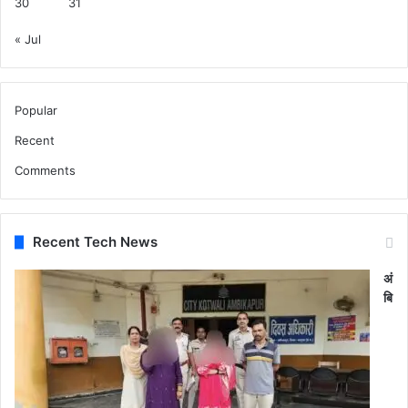
30
31
ल
गा
« Jul
या
आ
रो
प
Popular
Recent
Comments
Recent Tech News
अं
बि