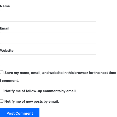
जा
र
Name
र
को
हा
पु
रा
लि
श
स
Email
न
ने
र
क
म
Website
के
सा
थ
कि
Save my name, email, and website in this browser for the next time
या
I comment.
गि
र
Notify me of follow-up comments by email.
फ्ता
र
Notify me of new posts by email.