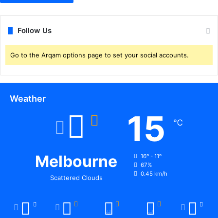
Follow Us
Go to the Arqam options page to set your social accounts.
Weather
15
℃
Melbourne
16º - 11º
67%
0.45 km/h
Scattered Clouds