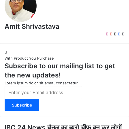
Amit Shrivastava
I
Y
X
F
W
n
o
a
e
s
u
c
b
t
T
e
s
With Product You Purchase
a
u
b
i
Subscribe to our mailing list to get
g
b
o
t
r
e
o
e
the new updates!
a
k
m
Lorem ipsum dolor sit amet, consectetur.
E
n
t
e
r
y
o
I
IBC 24 News चैनल का ब्यूरो चीफ बन कर लोगों