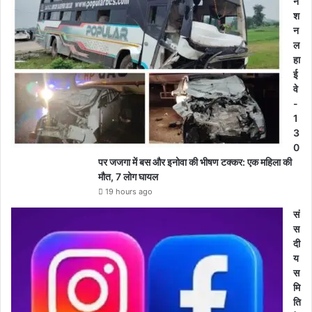
ने
श
न
ल
हा
ई
वे
-
1
3
0
पर जजगा में बस और इनोवा की भीषण टक्कर: एक महिला की
मौत, 7 लोग घायल
19 hours ago
सं
स
दी
य
स
मि
ति