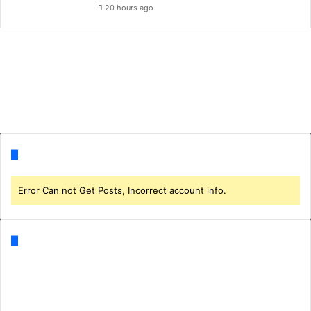
20 hours ago
Follow us
Error Can not Get Posts, Incorrect account info.
Categories
Business
(1)
CORONA
(3)