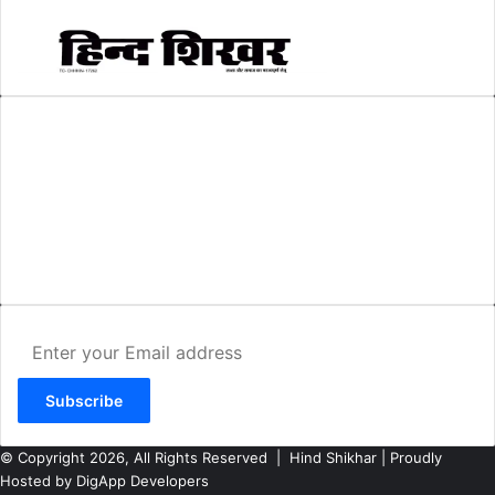
AMIT SHRIWASTAVA
(Editor)
Hind Shikhar
Add - Akashwani Chowk, Ambikapur, Distt- Surguja, C.G. Pin no.-
497001
Mo. No. - 9479235154
Email - hindshikhar@gmail.com
Enter
your
Email
address
© Copyright 2026, All Rights Reserved |
Hind Shikhar
| Proudly
Hosted by
DigApp Developers