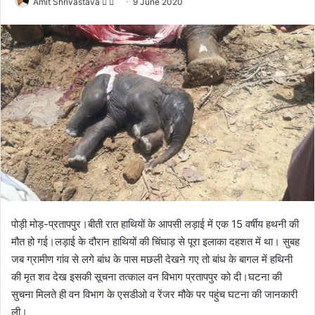
Amit Shrivastava
F
S
9 June 2020
o
e
l
n
l
d
o
a
w
n
o
e
n
m
X
a
i
l
पोड़ी मोड़-प्रतापपुर।बीती रात हाथियों के आपसी लड़ाई में एक 15 वर्षीय हथनी की
मौत हो गई।लड़ाई के दौरान हाथियों की चिंघाड़ से पूरा इलाका दहशत में था। सुबह
जब ग्रामीण गांव से लगे बांध के पास मछली देखने गए तो बांध के बागल में हथिनी
की मृत शव देख इसकी सूचना तत्काल वन विभाग प्रतापपुर को दी।घटना की
सुचना मिलते ही वन विभाग के एसडीओ व रेंजर मौके पर पहुंच घटना की जानकारी
ली।