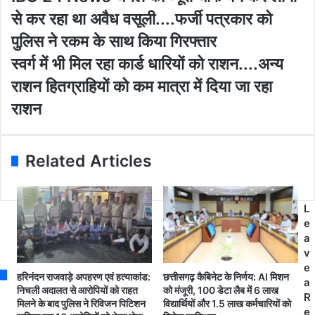
u
B
से कर रहा था अवैध वसूली....फर्जी पत्रकार को
r
C
E
2
पुलिस ने रकम के साथ किया गिरफ्तार
m
4
स्व
स्वर्ग में भी मिल रहा कार्ड धारियों को राशन....अन्य
a
N
र्ग
i
e
राशन हितग्राहियों को कम मात्रा में दिया जा रहा
में
l
w
भी
राशन
a
s
मि
d
चै
ल
d
न
र
r
ल
Related Articles
हा
e
का
का
s
ब्यू
र्ड
s
रो
धा
L
ची
रि
e
फ
यों
a
ब
को
v
न
रा
e
क
हरिनंदन राजवाड़े अपहरण एवं हत्याकांड:
छत्तीसगढ़ कैबिनेट के निर्णय: AI मिशन
श
a
र
निचली अदालत से आरोपियों को राहत
को मंजूरी, 100 डेटा लैब में 6 लाख
न
R
लो
मिलने के बाद पुलिस ने रिविजन पिटिशन
विद्यार्थियों और 1.5 लाख कर्मचारियों को
.
e