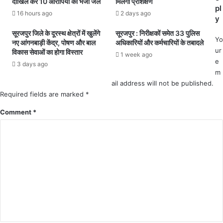
दाखिल कर 10 आरोपियों को भेजा जेल
मिलेगा प्रशिक्षण
गों
.
pl
से
16 hours ago
2 days ago
.
y
क
.
सूरजपुर जिले के दूरस्थ क्षेत्रों में खुलेंगे
सूरजपुर : निरीक्षकों समेत 33 पुलिस
र
अ
Yo
नए आंगनबाड़ी केंद्र, पोषण और बाल
अधिकारियों और कर्मचारियों के तबादले
र
न्य
ur
विकास सेवाओं का होगा विस्तार
हा
1 week ago
रा
e
3 days ago
था
श
m
अ
न
ail address will not be published.
वै
हि
Required fields are marked
*
ध
त
व
Comment
ग्रा
*
सू
हि
ली
यों
.
को
.
क
.
म
.
मा
फ
त्रा
र्जी
में
प
दि
त्र
या
का