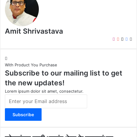
Amit Shrivastava
I
Y
X
F
W
n
o
a
e
s
u
c
b
t
T
e
s
With Product You Purchase
a
u
b
i
Subscribe to our mailing list to get
g
b
o
t
r
e
o
e
the new updates!
a
k
m
Lorem ipsum dolor sit amet, consectetur.
E
n
t
e
r
y
o
को