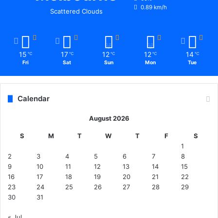
जा
0.89 km/h
Scattered Clouds
रो
ह
ण
व
15
17
12
12
14
℃
℃
℃
℃
℃
पौ
Fri
Sat
Sun
Mon
Tue
धा
रो
प
Calendar
ण
क
August 2026
र
अ
S
M
T
W
T
F
S
धि
1
का
2
3
4
5
6
7
8
री
9
10
11
12
13
14
15
-
16
17
18
19
20
21
22
क
23
24
25
26
27
28
29
र्म
30
31
चा
रि
« Jul