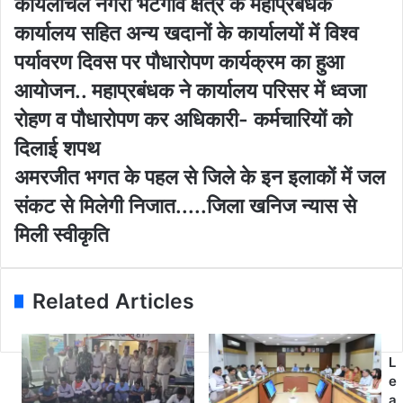
कोयलांचल नगरी भटगांव क्षेत्र के महाप्रबंधक
u
य
कार्यालय सहित अन्य खदानों के कार्यालयों में विश्व
r
लां
E
च
पर्यावरण दिवस पर पौधारोपण कार्यक्रम का हुआ
m
ल
आयोजन.. महाप्रबंधक ने कार्यालय परिसर में ध्वजा
a
न
i
ग
रोहण व पौधारोपण कर अधिकारी- कर्मचारियों को
l
री
दिलाई शपथ
a
भ
d
ट
अ
अमरजीत भगत के पहल से जिले के इन इलाकों में जल
d
गां
म
संकट से मिलेगी निजात.....जिला खनिज न्यास से
r
व
र
e
क्षे
जी
मिली स्वीकृति
s
त्र
त
s
के
भ
म
ग
Related Articles
हा
त
प्र
के
बं
प
ध
ह
L
क
ल
e
का
से
a