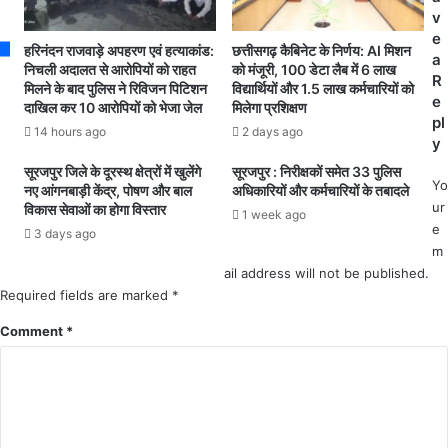
र्या
जि
v
ल
ले
e
हरिनंदन राजवाड़े अपहरण एवं हत्याकांड:
छत्तीसगढ़ कैबिनेट के निर्णय: AI मिशन
य
के
a
निचली अदालत से आरोपियों को राहत
को मंजूरी, 100 डेटा लैब में 6 लाख
स
इ
R
मिलने के बाद पुलिस ने रिविजन पिटिशन
विद्यार्थियों और 1.5 लाख कर्मचारियों को
हि
न
e
दाखिल कर 10 आरोपियों को भेजा जेल
मिलेगा प्रशिक्षण
त
इ
pl
14 hours ago
2 days ago
अ
ला
y
न्य
कों
सूरजपुर जिले के दूरस्थ क्षेत्रों में खुलेंगे
सूरजपुर : निरीक्षकों समेत 33 पुलिस
ख
में
Yo
नए आंगनबाड़ी केंद्र, पोषण और बाल
अधिकारियों और कर्मचारियों के तबादले
दा
ज
ur
विकास सेवाओं का होगा विस्तार
1 week ago
नों
ल
e
3 days ago
के
सं
m
का
क
ail address will not be published.
र्या
ट
Required fields are marked
*
ल
से
यों
Comment
मि
*
में
ले
वि
गी
श्व
नि
प
जा
र्या
त