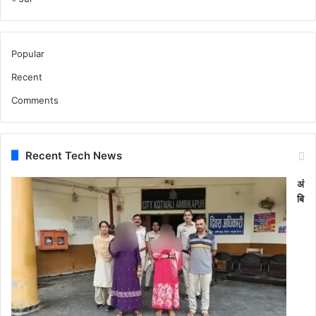
यों
को
दि
ला
Popular
ई
Recent
श
प
Comments
थ
Recent Tech News
अं
बि