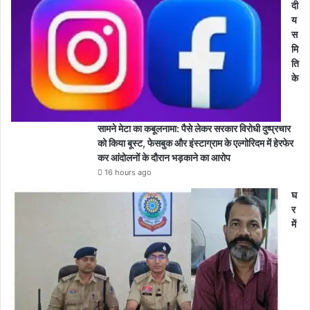
दी
य
स
मि
ति
के
सामने मेटा का कबूलनामा: पैसे लेकर सरकार विरोधी दुष्प्रचार
को किया बूस्ट, फेसबुक और इंस्टाग्राम के एल्गोरिदम में हेरफेर
कर आंदोलनों के दौरान भड़काने का आरोप
16 hours ago
घ
र
में