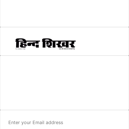
सम्पादकीय
(6)
स्वरोजगार
(6)
AMIT SHRIWASTAVA
(Editor)
Hind Shikhar
Add - Akashwani Chowk, Ambikapur, Distt- Surguja, C.G. Pin no.-
497001
Mo. No. - 9479235154
Email - hindshikhar@gmail.com
Enter
your