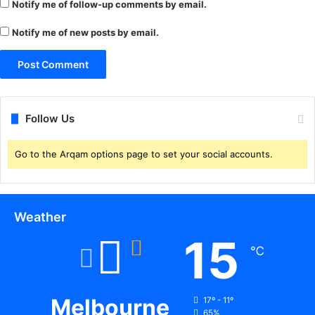
Notify me of follow-up comments by email.
ज
न
Notify me of new posts by email.
.
.
म
हा
प्र
बं
Follow Us
ध
क
Go to the Arqam options page to set your social accounts.
ने
का
र्या
ल
Weather
य
प
15
℃
रि
स
र
में
Melbourne
17º - 11º
ध्व
65%