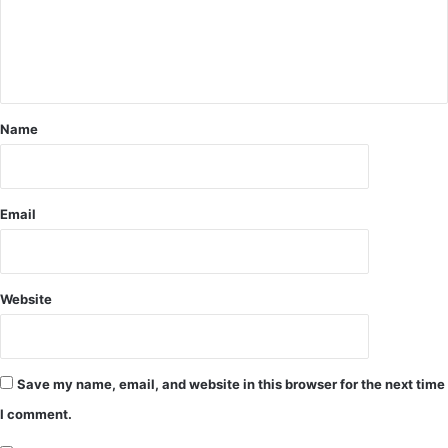
व
.
र
.
ण
.
दि
.
व
.
स
जि
Name
प
ला
र
ख
पौ
नि
धा
ज
Email
रो
न्या
प
स
ण
से
का
मि
Website
र्य
ली
क्र
स्वी
म
कृ
का
ति
हु
Save my name, email, and website in this browser for the next time
आ
I comment.
आ
यो