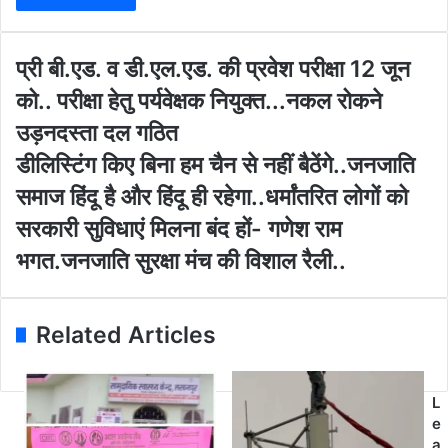
r
y
o
प्री
प्री बी.एड. व डी.एल.एड. की प्रवेश परीक्षा 12 जून
u
बी
को.. परीक्षा हेतु पर्यवेक्षक नियुक्त...नकल रोकने
r
.
E
ए
उड़नदस्ता दल गठित
m
ड
डी
डीलिस्टिंग किए बिना हम चैन से नहीं बैठेंगे..जनजाति
a
.
लि
i
व
समाज हिंदू है और हिंदू ही रहेगा..धर्मांतरित लोगों को
स्टिं
l
डी
ग
सरकारी सुविधाएं मिलना बंद हों- गणेश राम
a
.
कि
d
ए
भगत.जनजाति सुरक्षा मंच की विशाल रैली..
ए
d
ल
बि
r
.
ना
e
ए
ह
Related Articles
s
ड
म
s
.
चै
की
न
प्र
L
से
वे
e
न
श
a