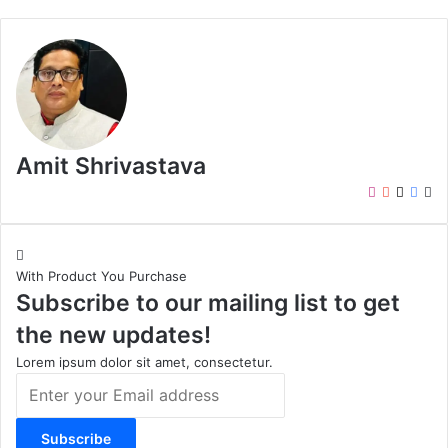
Amit Shrivastava
I
Y
X
F
W
n
o
a
e
s
u
c
b
t
T
e
s
With Product You Purchase
a
u
b
i
Subscribe to our mailing list to get
g
b
o
t
r
e
o
e
the new updates!
a
k
m
Lorem ipsum dolor sit amet, consectetur.
E
n
t
e