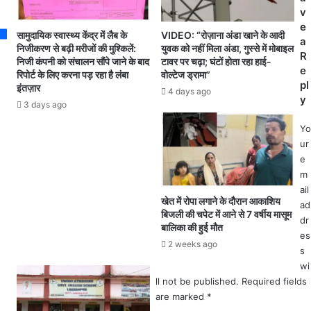
हीं
प
v
बै
री
e
ठें
सामुदायिक स्वास्थ्य केंद्र में लैब के
VIDEO: “रोज़ाना अंडा खाने के आदी
क्षा
a
गे
निजीकरण से बढ़ी मरीजों की मुश्किलें:
युवक को नहीं मिला अंडा, गुस्से में मोबाइल
1
R
निजी कंपनी को संचालन सौंपे जाने के बाद
टावर पर चढ़ा; घंटों होता रहा हाई-
.
2
e
रिपोर्ट के लिए करना पड़ रहा है लंबा
वोल्टेज ड्रामा”
.
जू
pl
इंतज़ार
ज
4 days ago
न
y
3 days ago
न
को
जा
.
Yo
ति
.
ur
स
प
e
मा
री
m
ज
क्षा
ail
हिं
हे
खेत में रोपा लगाने के दौरान आकाशिय
ad
दू
तु
बिजली की चपेट में आने से 7 वर्षीय मासूम
dr
है
बालिका की हुई मौत
प
es
औ
र्य
2 weeks ago
s
र
वे
हिं
wi
क्ष
दू
ll not be published.
Required fields
क
ही
are marked
*
नि
र