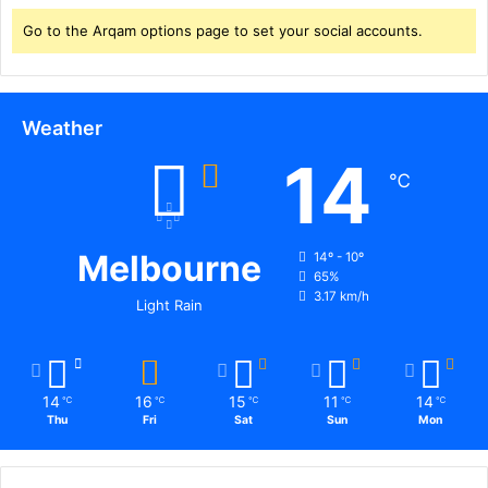
क्षा
मं
Go to the Arqam options page to set your social accounts.
च
की
वि
शा
Weather
ल
14
रै
℃
ली
.
.
Melbourne
14º - 10º
65%
3.17 km/h
Light Rain
14
16
15
11
14
℃
℃
℃
℃
℃
Thu
Fri
Sat
Sun
Mon