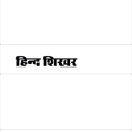
श्री रामलला प्राण प्रतिष्ठा
(3)
सकारात्मक खबर
(2)
सम्पादकीय
(6)
स्वरोजगार
(6)
AMIT SHRIWASTAVA
(Editor)
Hind Shikhar
Add - Akashwani Chowk, Ambikapur, Distt- Surguja, C.G. Pin no.-
497001
Mo. No. - 9479235154
Email - hindshikhar@gmail.com