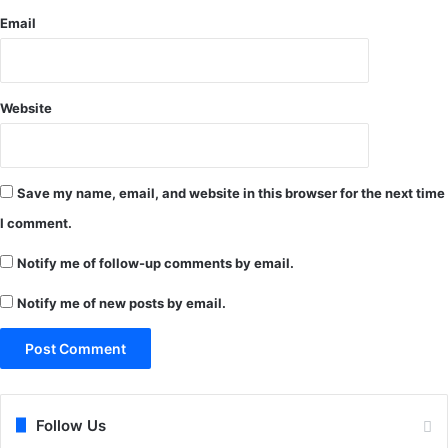
ल
Email
ना
बं
द
हों
Website
-
ग
णे
श
Save my name, email, and website in this browser for the next time
रा
म
I comment.
भ
Notify me of follow-up comments by email.
ग
त
Notify me of new posts by email.
.
ज
न
जा
ति
सु
Follow Us
र