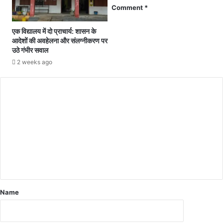
यु
Comment
*
हे
क्त
गा
.
.
एक विद्यालय में दो प्राचार्य: शासन के
.
आदेशों की अवहेलना और संलग्नीकरण पर
.
.
उठे गंभीर सवाल
ध
न
र्मां
2 weeks ago
क
त
ल
रि
रो
त
क
लो
ने
गों
उ
को
ड़
स
न
र
द
का
स्ता
री
द
सु
ल
वि
ग
Name
धा
ठि
एं
त
मि