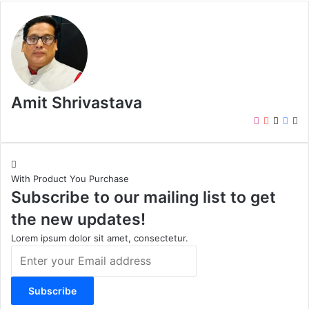
Amit Shrivastava
I
Y
X
F
W
n
o
a
e
s
u
c
b
t
T
e
s
With Product You Purchase
a
u
b
i
Subscribe to our mailing list to get
g
b
o
t
r
e
o
e
the new updates!
a
k
m
Lorem ipsum dolor sit amet, consectetur.
E
n
t
e