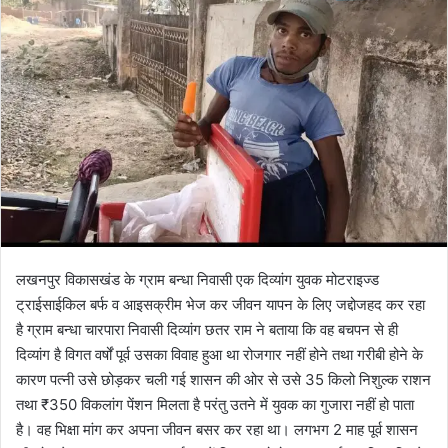
l
n
l
d
o
a
w
n
o
e
n
m
X
a
i
l
लखनपुर विकासखंड के ग्राम बन्धा निवासी एक दिव्यांग युवक मोटराइज्ड
ट्राईसाईकिल बर्फ व आइसक्रीम भेज कर जीवन यापन के लिए जद्दोजहद कर रहा
है ग्राम बन्धा चारपारा निवासी दिव्यांग छतर राम ने बताया कि वह बचपन से ही
दिव्यांग है विगत वर्षों पूर्व उसका विवाह हुआ था रोजगार नहीं होने तथा गरीबी होने के
कारण पत्नी उसे छोड़कर चली गई शासन की ओर से उसे 35 किलो निशुल्क राशन
तथा ₹350 विकलांग पेंशन मिलता है परंतु उतने में युवक का गुजारा नहीं हो पाता
है। वह भिक्षा मांग कर अपना जीवन बसर कर रहा था। लगभग 2 माह पूर्व शासन