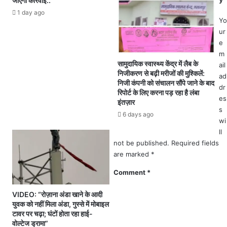
जाएगी कार्रवाई..
ल
1 day ago
र
Yo
की
ur
ट
e
क्क
m
र
सामुदायिक स्वास्थ्य केंद्र में लैब के
ail
से
निजीकरण से बढ़ी मरीजों की मुश्किलें:
ad
बा
निजी कंपनी को संचालन सौंपे जाने के बाद
dr
इ
रिपोर्ट के लिए करना पड़ रहा है लंबा
es
क
इंतज़ार
s
स
6 days ago
wi
वा
र
ll
की
not be published.
Required fields
हु
are marked
*
ई
Comment
*
मौ
के
VIDEO: “रोज़ाना अंडा खाने के आदी
प
युवक को नहीं मिला अंडा, गुस्से में मोबाइल
र
टावर पर चढ़ा; घंटों होता रहा हाई-
मौ
वोल्टेज ड्रामा”