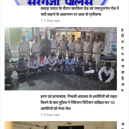
कावड़ यात्रा के दौरान खरसिया रोड एवं रामानुजगंज रोड मे
भारी वाहनो के आवागमन पर आज़ से प्रतिबन्ध
2 days ago
ह
रि
नं
द
न
रा
ज
वा
ड़े
अ
प
हरण एवं हत्याकांड: निचली अदालत से आरोपियों को राहत
मिलने के बाद पुलिस ने रिविजन पिटिशन दाखिल कर 10
आरोपियों को भेजा जेल
3 days ago
अं