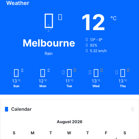
Weather
12
℃
Melbourne
13º - 8º
92%
5.32 km/h
Rain
13
12
11
13
13
℃
℃
℃
℃
℃
Sun
Mon
Tue
Wed
Thu
Calendar
August 2026
S
M
T
W
T
F
S