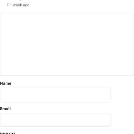
त
1 week ago
Name
Email