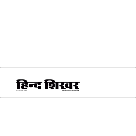
व्यापार जगत
(5)
शिक्षा
(146)
श्री रामलला प्राण प्रतिष्ठा
(3)
सकारात्मक खबर
(2)
सम्पादकीय
(6)
स्वरोजगार
(6)
AMIT SHRIWASTAVA
(Editor)
Hind Shikhar
Add - Akashwani Chowk, Ambikapur, Distt- Surguja, C.G. Pin no.-
497001