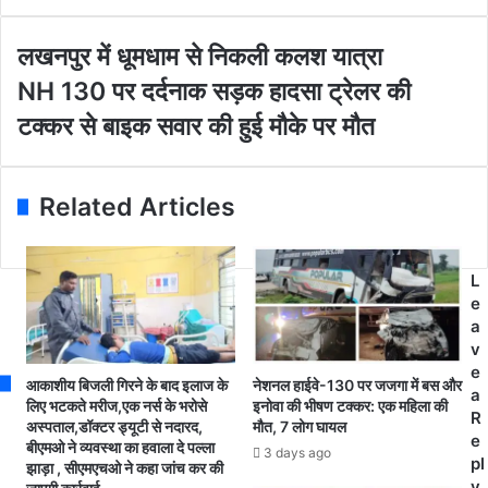
r
y
o
ल
लखनपुर में धूमधाम से निकली कलश यात्रा
u
ख
N
NH 130 पर दर्दनाक सड़क हादसा ट्रेलर की
r
न
H
E
पु
टक्कर से बाइक सवार की हुई मौके पर मौत
1
m
र
3
a
में
0
i
धू
प
Related Articles
l
म
र
a
धा
द
d
म
र्द
d
से
L
ना
r
नि
e
क
e
क
a
स
s
ली
v
ड़
s
क
e
क
आकाशीय बिजली गिरने के बाद इलाज के
नेशनल हाईवे-130 पर जजगा में बस और
ल
a
हा
लिए भटकते मरीज,एक नर्स के भरोसे
इनोवा की भीषण टक्कर: एक महिला की
श
R
अस्पताल,डॉक्टर ड्यूटी से नदारद,
मौत, 7 लोग घायल
द
या
e
बीएमओ ने व्यवस्था का हवाला दे पल्ला
सा
3 days ago
त्रा
pl
झाड़ा , सीएमएचओ ने कहा जांच कर की
ट्रे
y