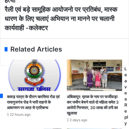
हत्या
a
के
i
मा
रै
रैली एवं बड़े सामूहिक आयोजनो पर प्रतिबंध, मास्क
l
म
ली
धारण के लिए चलाएं अभियान ना मानने पर चलानी
a
ले
ए
d
में
वं
कार्यवाही -कलेक्टर
d
ज
ब
r
य
ड़े
e
न
सा
Related Articles
s
ग
मू
s
र
हि
पु
क
लि
आ
L
स
यो
e
ने
ज
a
2
नो
v
घं
प
e
कावड़ यात्रा के दौरान खरसिया रोड एवं
अंबिकापुर: मृतक के नाम पर फर्जीवाड़ा
टे
र
a
रामानुजगंज रोड मे भारी वाहनो के
कर जमीन बेचने वाले दो महिला समेत 3
के
प्र
R
आवागमन पर आज़ से प्रतिबन्ध
आरोपी गिरफ्तार, 30 लाख की ठगी का
भी
ति
e
खुलासा
22 hours ago
त
बं
pl
2 days ago
र
ध
y
आ
,