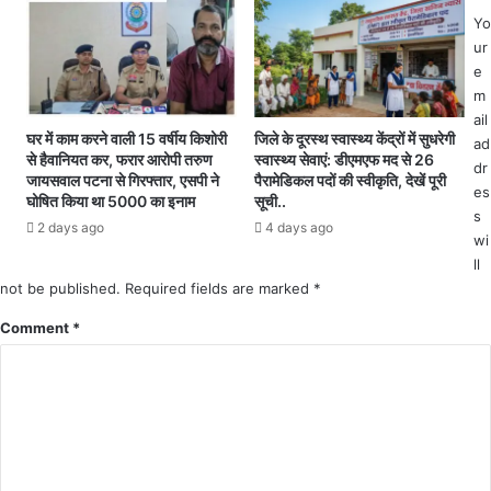
रो
मा
Yo
पी
स्क
ur
को
धा
e
कि
र
m
या
ण
ail
गि
के
घर में काम करने वाली 15 वर्षीय किशोरी
जिले के दूरस्थ स्वास्थ्य केंद्रों में सुधरेगी
ad
र
से हैवानियत कर, फरार आरोपी तरुण
स्वास्थ्य सेवाएं: डीएमएफ मद से 26
लि
dr
जायसवाल पटना से गिरफ्तार, एसपी ने
पैरामेडिकल पदों की स्वीकृति, देखें पूरी
फ्ता
ए
es
घोषित किया था 5000 का इनाम
सूची..
र
च
s
.
2 days ago
4 days ago
ला
wi
.
एं
ll
आ
अ
not be published.
Required fields are marked
*
रो
भि
पी
या
Comment
*
ने
न
ज
ना
मी
मा
न
न
वि
ने
वा
प
द
र