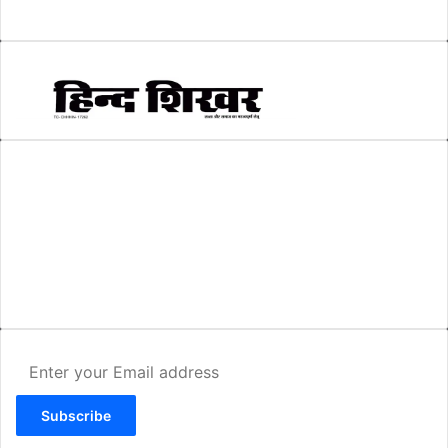
स्वरोजगार
(6)
AMIT SHRIWASTAVA
(Editor)
Hind Shikhar
Add - Akashwani Chowk, Ambikapur, Distt- Surguja, C.G. Pin no.-
497001
Mo. No. - 9479235154
Email - hindshikhar@gmail.com
Enter
your
Email
address