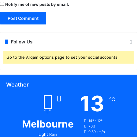
Notify me of new posts by email.
Follow Us
Go to the Arqam options page to set your social accounts.
Weather
13
℃
Melbourne
14º - 12º
76%
0.89 km/h
Light Rain