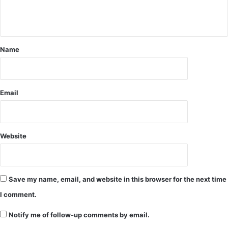
को
च
ले
ला
क
नी
र
का
ब
Name
र्य
ड़े
वा
पि
ही
ता
-
व
क
Email
च
ले
चे
क्ट
रे
र
भा
Website
ई
की
क
र
Save my name, email, and website in this browser for the next time
दी
I comment.
थी
ह
Notify me of follow-up comments by email.
त्या