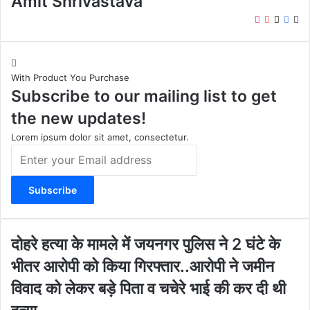
Amit Shrivastava
I
Y
X
F
W
n
o
a
e
s
u
c
b
t
T
e
s
With Product You Purchase
a
u
b
i
Subscribe to our mailing list to get
g
b
o
t
r
e
o
e
the new updates!
a
k
m
Lorem ipsum dolor sit amet, consectetur.
E
n
t
e
r
y
o
दो
दोहरे हत्या के मामले में जयनगर पुलिस ने 2 घंटे के
u
ह
भीतर आरोपी को किया गिरफ्तार..आरोपी ने जमीन
r
रे
E
ह
विवाद को लेकर बड़े पिता व चचेरे भाई की कर दी थी
m
त्या