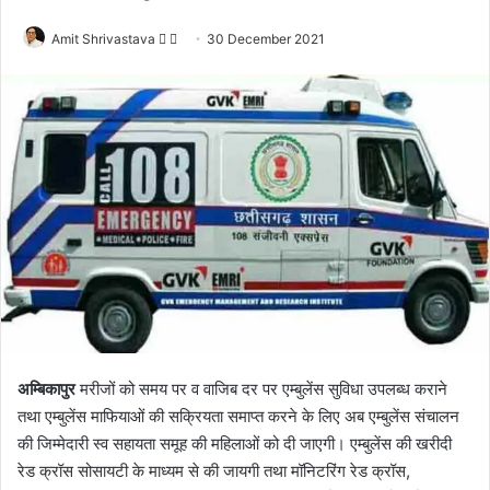
Amit Shrivastava
F
S
30 December 2021
o
e
l
n
l
d
o
a
w
n
o
e
n
m
X
a
i
l
अम्बिकापुर
मरीजों को समय पर व वाजिब दर पर एम्बुलेंस सुविधा उपलब्ध कराने
तथा एम्बुलेंस माफियाओं की सक्रियता समाप्त करने के लिए अब एम्बुलेंस संचालन
की जिम्मेदारी स्व सहायता समूह की महिलाओं को दी जाएगी। एम्बुलेंस की खरीदी
रेड क्रॉस सोसायटी के माध्यम से की जायगी तथा मॉनिटरिंग रेड क्रॉस,