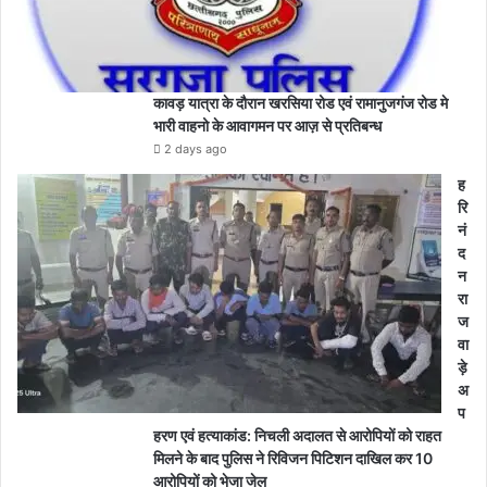
कावड़ यात्रा के दौरान खरसिया रोड एवं रामानुजगंज रोड मे
भारी वाहनो के आवागमन पर आज़ से प्रतिबन्ध
2 days ago
ह
रि
नं
द
न
रा
ज
वा
ड़े
अ
प
हरण एवं हत्याकांड: निचली अदालत से आरोपियों को राहत
मिलने के बाद पुलिस ने रिविजन पिटिशन दाखिल कर 10
आरोपियों को भेजा जेल