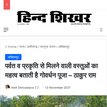
Menu
S
Home
/
राज्य
/
छत्तीसगढ़
/
सरगुजा संभाग
/
अम्बिकापुर
अम्बिकापुर
पर्वत व प्रकृति से मिलने वाली वस्तुओं का
महत्व बताती है गोवर्धन पूजा – ठाकुर राम
Amit Shrivastava
F
S
13 November 2021
o
e
l
n
l
d