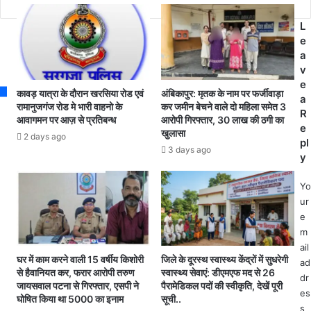
d
ह
त्कृ
r
त्या
ष्ट
L
e
मा
अं
e
s
म
ग्रे
a
s
ले
जी
v
में
मा
e
3
ध्य
कावड़ यात्रा के दौरान खरसिया रोड एवं
अंबिकापुर: मृतक के नाम पर फर्जीवाड़ा
a
गि
म
रामानुजगंज रोड मे भारी वाहनो के
कर जमीन बेचने वाले दो महिला समेत 3
R
आवागमन पर आज़ से प्रतिबन्ध
आरोपी गिरफ्तार, 30 लाख की ठगी का
र
वि
e
खुलासा
फ्ता
द्या
2 days ago
pl
र
ल
3 days ago
y
,
य
था
उ
Yo
ना
द
ur
प्र
य
e
ता
पु
m
प
र
ail
पु
में
घर में काम करने वाली 15 वर्षीय किशोरी
जिले के दूरस्थ स्वास्थ्य केंद्रों में सुधरेगी
ad
र
वि
से हैवानियत कर, फरार आरोपी तरुण
स्वास्थ्य सेवाएं: डीएमएफ मद से 26
dr
पु
वि
जायसवाल पटना से गिरफ्तार, एसपी ने
पैरामेडिकल पदों की स्वीकृति, देखें पूरी
es
लि
ध
घोषित किया था 5000 का इनाम
सूची..
s
स
का