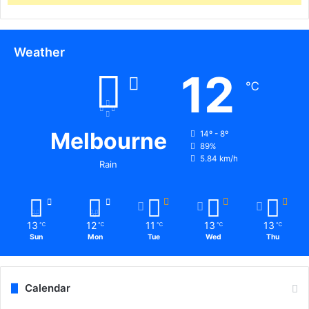
Weather
12
℃
Melbourne
14º - 8º
89%
5.84 km/h
Rain
13
12
11
13
13
℃
℃
℃
℃
℃
Sun
Mon
Tue
Wed
Thu
Calendar