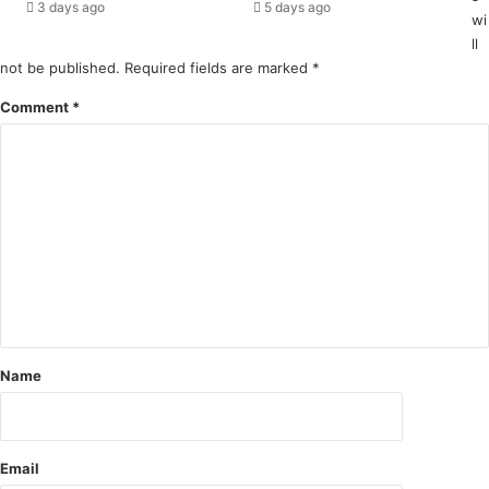
3 days ago
5 days ago
की
wi
र्य
का
क्र
ll
र्य
मों
not be published.
Required fields are marked
*
वा
का
Comment
*
ही
हु
आ
आ
यो
ज
न
Name
Email