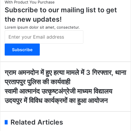
With Product You Purchase
a
u
b
i
Subscribe to our mailing list to get
g
b
o
t
r
e
o
e
the new updates!
a
k
m
Lorem ipsum dolor sit amet, consectetur.
E
n
t
e
r
y
o
ग्रा
ग्राम अमनदोन में हुए हत्या मामले में 3 गिरफ्तार, थाना
u
म
प्रतापपुर पुलिस की कार्यवाही
r
अ
E
म
स्वा
स्वामी आत्मानंद उत्कृष्टअंग्रेजी माध्यम विद्यालय
m
न
मी
उदयपुर में विविध कार्यक्रमों का हुआ आयोजन
a
दो
आ
i
न
त्मा
l
में
नं
a
हु
द
Related Articles
d
ए
उ