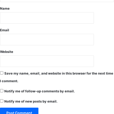
धी
Name
न
खो
ल
स
कें
Email
गे
दु
का
न
Website
Save my name, email, and website in this browser for the next time
I comment.
Notify me of follow-up comments by email.
Notify me of new posts by email.