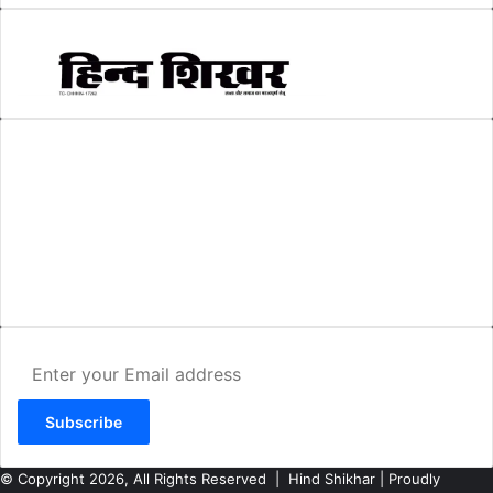
AMIT SHRIWASTAVA
(Editor)
Hind Shikhar
Add - Akashwani Chowk, Ambikapur, Distt- Surguja, C.G. Pin no.-
497001
Mo. No. - 9479235154
Email - hindshikhar@gmail.com
Enter
your
Email
address
© Copyright 2026, All Rights Reserved |
Hind Shikhar
| Proudly