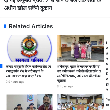
दी गई अनुमति प्रातः 7 से सायं 6 बजे तक शर्तों के
a
प
र
i
नि
नि
अधीन खोल सकेंगे दुकान
l
दे
ग
a
श
म
d
क
क्षे
Related Articles
d
ए
त्र
r
ली
में
e
फें
सै
s
ट
लू
L
s
रि
न
e
ज
त
a
र्व
था
v
का
ब्यू
e
कावड़ यात्रा के दौरान खरसिया रोड एवं
अंबिकापुर: मृतक के नाम पर फर्जीवाड़ा
र्या
टी
a
रामानुजगंज रोड मे भारी वाहनो के
कर जमीन बेचने वाले दो महिला समेत 3
ल
पा
R
आवागमन पर आज़ से प्रतिबन्ध
आरोपी गिरफ्तार, 30 लाख की ठगी का
य
र्ल
e
खुलासा
9 hours ago
प
र
pl
1 day ago
रि
को
y
स
खो
र
ल
Yo
ब
ने
ur
ना
दी