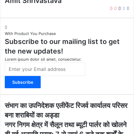
Amit Shrivastava
I
Y
X
F
W
n
o
a
e
s
u
c
b
t
T
e
s
With Product You Purchase
a
u
b
i
Subscribe to our mailing list to get
g
b
o
t
r
e
o
e
the new updates!
a
k
m
Lorem ipsum dolor sit amet, consectetur.
E
n
t
e
r
y
o
सं
संभाग का उपनिदेशक एलीफेंट रिजर्व कार्यालय परिसर
u
भा
बना शराबियों का अड्डा
r
ग
E
का
न
नगर निगम क्षेत्र में सैलून तथा ब्यूटी पार्लर को खोलने
m
उ
ग