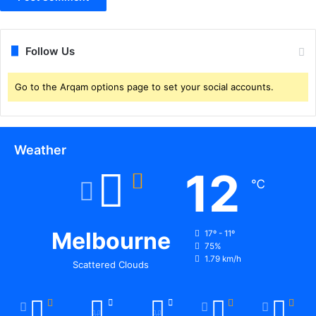
Follow Us
Go to the Arqam options page to set your social accounts.
Weather
12
℃
Melbourne
17º - 11º
75%
1.79 km/h
Scattered Clouds