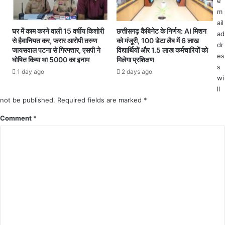
e
श
ग
m
रा
ई
ail
बि
अ
घर में काम करने वाली 15 वर्षीय किशोरी
छत्तीसगढ़ कैबिनेट के निर्णय: AI मिशन
ad
से हैवानियत कर, फरार आरोपी तरुण
को मंजूरी, 100 डेटा लैब में 6 लाख
यों
नु
dr
जायसवाल पटना से गिरफ्तार, एसपी ने
विद्यार्थियों और 1.5 लाख कर्मचारियों को
का
म
es
घोषित किया था 5000 का इनाम
मिलेगा प्रशिक्षण
अ
ति
s
1 day ago
2 days ago
ड्डा
प्रा
wi
तः
ll
7
not be published.
Required fields are marked
*
से
सा
Comment
*
यं
6
ब
जे
त
क
श
र्तों
के
अ