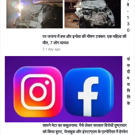
वे
-
1
3
0
पर जजगा में बस और इनोवा की भीषण टक्कर: एक महिला की
मौत, 7 लोग घायल
1 day ago
सं
स
दी
य
स
मि
ति
के
सामने मेटा का कबूलनामा: पैसे लेकर सरकार विरोधी दुष्प्रचार
को किया बूस्ट, फेसबुक और इंस्टाग्राम के एल्गोरिदम में हेरफेर