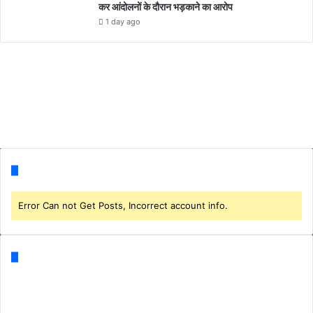
कर आंदोलनों के दौरान भड़काने का आरोप
1 day ago
Follow us
Error Can not Get Posts, Incorrect account info.
Categories
Business
(1)
CORONA
(3)