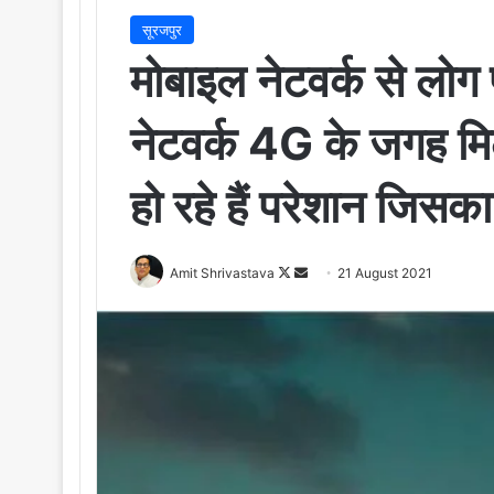
सूरजपुर
मोबाइल नेटवर्क से लोग
नेटवर्क 4G के जगह मि
हो रहे हैं परेशान जिसक
Amit Shrivastava
F
S
21 August 2021
o
e
l
n
l
d
o
a
w
n
o
e
n
m
X
a