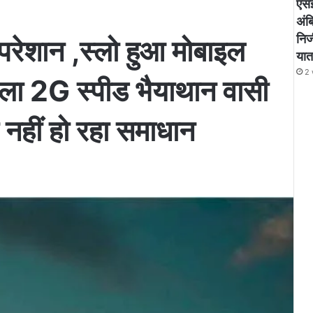
एसई
अंबि
निज
 परेशान ,स्लो हुआ मोबाइल
यात
2 
ला 2G स्पीड भैयाथान वासी
ा नहीं हो रहा समाधान