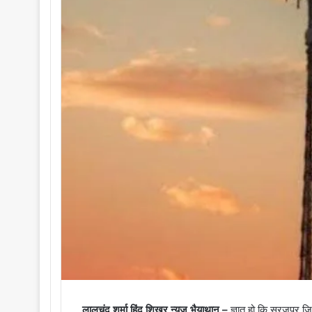
लालचंद शर्मा हिंद शिखर न्यूज़ भैयाथान –
ज्ञात हो कि सूरजपुर 