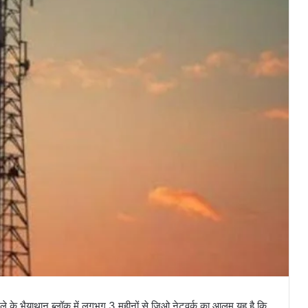
जिले के भैयाथान ब्लॉक में लगभग 3 महीनों से जिओ नेटवर्क का आलम यह है कि