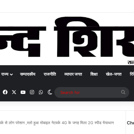
राज्य
सम्पादकीय
राजनीति
व्यापार जगत
शिक्षा
खेल-जगत
रिक
Facebook
X
YouTube
Instagram
WhatsApp
Switch skin
Sea
for
Ch
वर्क से लोग परेशान ,स्लो हुआ मोबाइल नेटवर्क 4G के जगह मिला 2G स्पीड भैयाथान