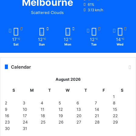
Melbourne
61%
3.13 km/h
Scattered Clouds
17
12
12
12
14
℃
℃
℃
℃
℃
Sat
Sun
Mon
Tue
Wed
Calendar
August 2026
S
M
T
W
T
F
S
1
2
3
4
5
6
7
8
9
10
11
12
13
14
15
16
17
18
19
20
21
22
23
24
25
26
27
28
29
30
31