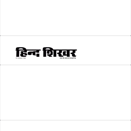
सकारात्मक खबर
(2)
सम्पादकीय
(6)
स्वरोजगार
(6)
AMIT SHRIWASTAVA
(Editor)
Hind Shikhar
Add - Akashwani Chowk, Ambikapur, Distt- Surguja, C.G. Pin no.-
497001
Mo. No. - 9479235154
Email - hindshikhar@gmail.com
Enter