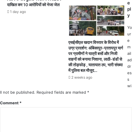
कि
e
दाखिल कर 10 आरोपियों को भेजा जेल
गु
या
pl
म
1 day ago
ब
y
हु
रा
ए
म
Yo
3
द
ur
0
e
एसईसीएल खदान विस्तार के विरोध में
मो
m
उग्र प्रदर्शन: अंबिकापुर-प्रतापपुर मार्ग
बा
ail
पर ग्रामीणों ने यात्री बसों और निजी
इ
वाहनों को बनाया निशाना, लाठी-डंडों से
ad
ल
की तोड़फोड़ , यातायात ठप, भारी संख्या
dr
ए
में पुलिस बल मौजूद…
es
क
2 weeks ago
s
सा
wi
थ
ll not be published.
ब
Required fields are marked
*
रा
Comment
*
म
द
क
र
सं