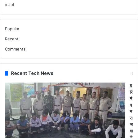
« Jul
Popular
Recent
Comments
Recent Tech News
ह
रि
नं
द
न
रा
ज
वा
ड़े