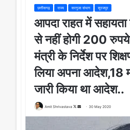
छत्तीसगढ़
राज्य
सरगुजा संभाग
सूरजपुर
आपदा राहत में सहायता 
से नहीं होगी 200 रुपये
मंत्री के निर्देश पर शि
लिया अपना आदेश,18 मई
जारी किया था आदेश..
Amit Shrivastava
F
S
30 May 2020
o
e
l
n
l
d